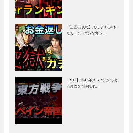
【三国志 真戦】久しぶりにキレ
たわ…シーズン名将ガ…
【ST2】1943年スペインが北欧
と東欧を同時侵攻…