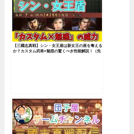
【三國志真戦】シン・女王盾は新女王の座を奪える
か？カスタム武将×魅惑の驚くべき性能解説！（先
行体験）