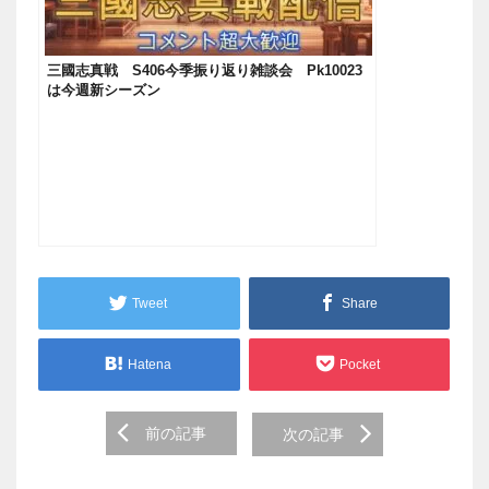
三國志真戦 S406今季振り返り雑談会 Pk10023
は今週新シーズン
Tweet
Share
Hatena
Pocket
Post
前の記事
次の記事
navigation