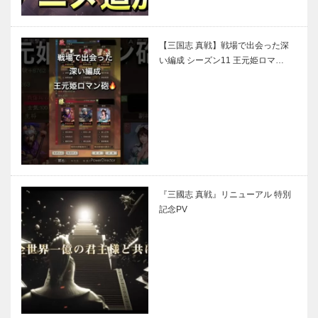
【三国志 真戦】戦場で出会った深
い編成 シーズン11 王元姫ロマ…
『三國志 真戦』リニューアル 特別
記念PV