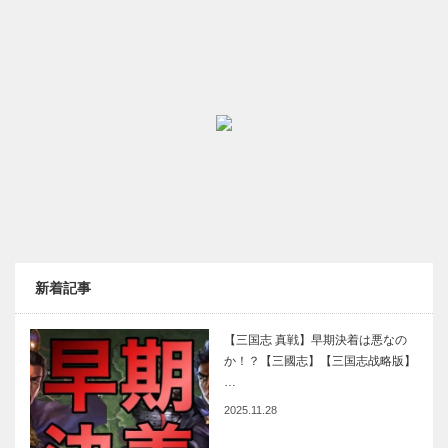
新着記事
【三国志 真戦】早期決着は悪なの
か！？【三國志】【三国志战略版】
…
2025.11.28