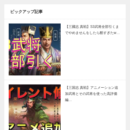
ピックアップ記事
【三國志 真戦】S3武将全部引くま
でやめませんをしたら酷すぎたw…
【三国志 真戦】アニメーション追
加武将とその武将を使った高評価
編…