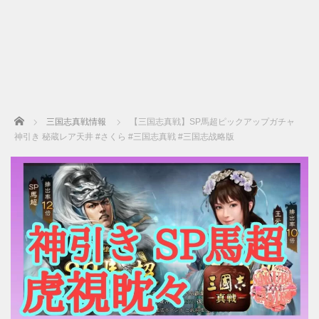
Home
三国志真戦情報
【三国志真戦】SP馬超ピックアップガチャ
神引き 秘蔵レア天井 #さくら #三国志真戦 #三国志战略版