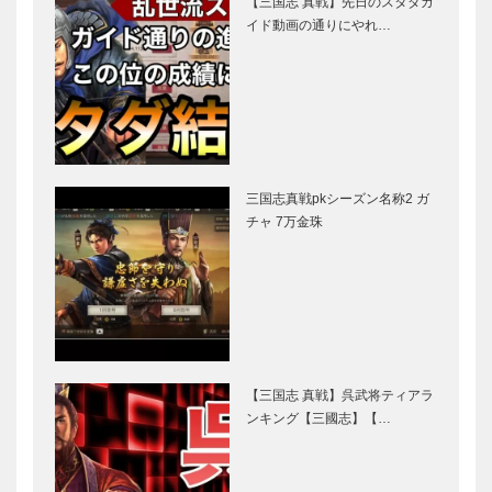
【三国志 真戦】先日のスタダガ
イド動画の通りにやれ…
三国志真戦pkシーズン名称2 ガ
チャ 7万金珠
【三国志 真戦】呉武将ティアラ
ンキング【三國志】【…