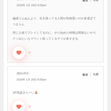
返信
2025年 1月 29日 8:05pm
編成うんぬんより、生き残ってる人間が性格悪いのが多過ぎて
つまらん
同じ土俵でプレイしてるのに、やり始めた時期は関係ないやろ
クソみたいなマウント取ってくるヤツが多すぎる
0
@jsc453
引用
返信
2025年 1月 29日 8:05pm
SP馬超きらーい
0