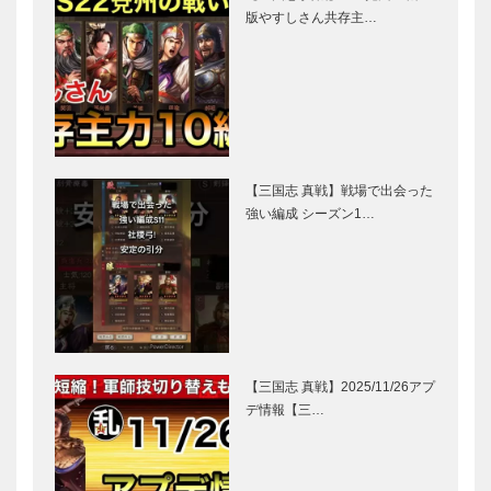
版やすしさん共存主…
【三国志 真戦】戦場で出会った
強い編成 シーズン1…
【三国志 真戦】2025/11/26アプ
デ情報【三…