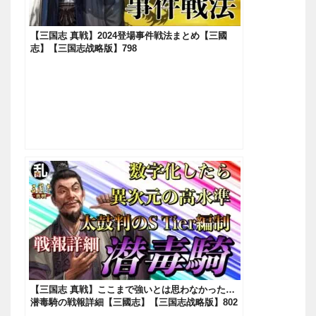
【三国志 真戦】2024登場事件戦法まとめ【三國
志】【三国志战略版】798
【三国志 真戦】ここまで強いとは思わなかった…
潜毒騎の戦報詳細【三國志】【三国志战略版】802