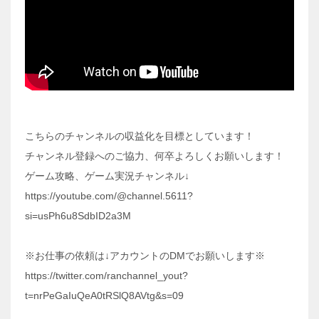
こちらのチャンネルの収益化を目標としています！
チャンネル登録へのご協力、何卒よろしくお願いします！
ゲーム攻略、ゲーム実況チャンネル↓
https://youtube.com/@channel.5611?
si=usPh6u8SdbID2a3M
※お仕事の依頼は↓アカウントのDMでお願いします※
https://twitter.com/ranchannel_yout?
t=nrPeGaIuQeA0tRSlQ8AVtg&s=09