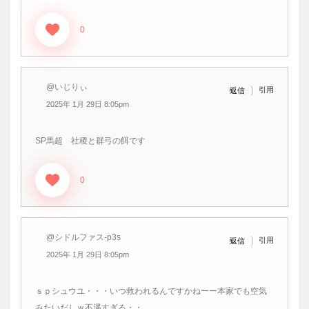
0
@いじりぃ
引用
返信
2025年 1月 29日 8:05pm
SP馬超 社稷と群弓の餌です
0
@シドルファス-p3s
引用
返信
2025年 1月 29日 8:05pm
ｓｐシュウユ・・・いつ救われるんですかねーー本家でも空気
みたいだしｗ不遇すぎる・・