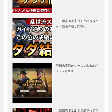
【三国志 真戦】先日のスタダガ
イド動画の通りにやれ…
三国志真戦pkシーズン名称2 ガ
チャ 7万金珠
【三国志 真戦】呉武将ティアラ