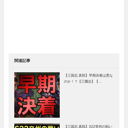
関連記事
【三国志 真戦】早期決着は悪な
のか！？【三國志】【…
【三国志 真戦】S22兗州の戦い