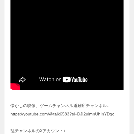
懐かしの映像、ゲームチャンネル避難所チャンネル↓
https://youtube.com/@talk6583?si=DJI2uimnUhInYDgc
乱チャンネルのXアカウント↓