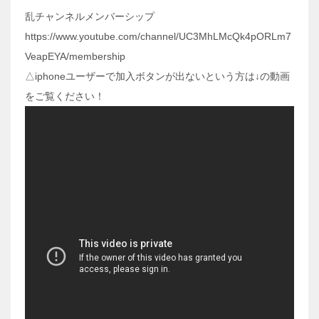
乱チャンネルメンバーシップ
https://www.youtube.com/channel/UC3MhLMcQk4pORLm7
VeapEYA/membership
△iphoneユーザーで加入ボタンが出ないという方は↓の動画
をご覧ください！