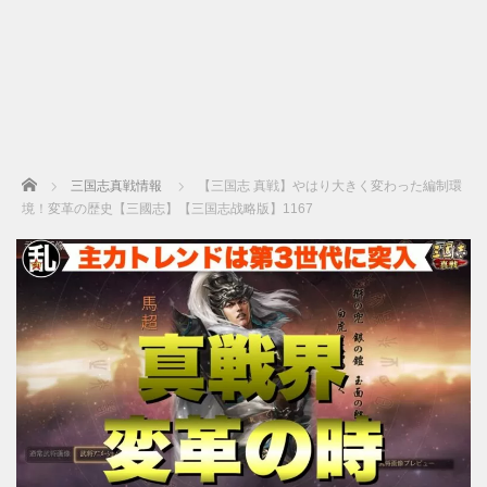
Home
三国志真戦情報
【三国志 真戦】やはり大きく変わった編制環
境！変革の歴史【三國志】【三国志战略版】1167