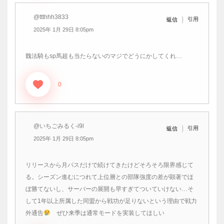
@ttthhh3833
引用
返信
2025年 1月 29日 8:05pm
魏法騎もsp馬超も当たらないのマジでどうにかしてくれ…
0
@いちごみるく-i9l
引用
返信
2025年 1月 29日 8:05pm
リリースから月パスだけで続けてきたけどそろそろ限界感じて
る。シーズン進むにつれて上位層との部隊強度の差が顕著でほ
ぼ勝てないし、サーバーの展開も早すぎてついていけない…そ
して1年以上所属した同盟から戦功が足りないという理由で戦力
外通告
ぜひ来季は通常モードを実装してほしい