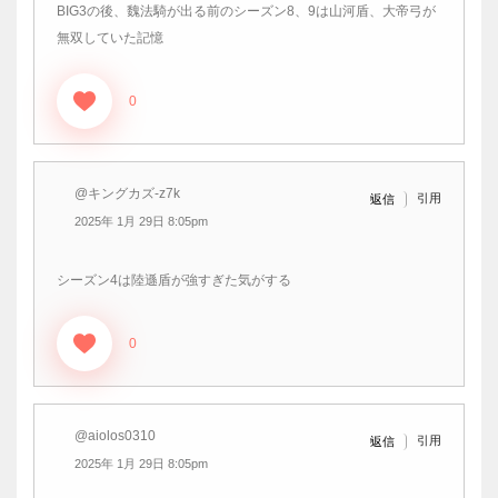
BIG3の後、魏法騎が出る前のシーズン8、9は山河盾、大帝弓が
無双していた記憶
0
@キングカズ-z7k
引用
返信
2025年 1月 29日 8:05pm
シーズン4は陸遜盾が強すぎた気がする
0
@aiolos0310
引用
返信
2025年 1月 29日 8:05pm