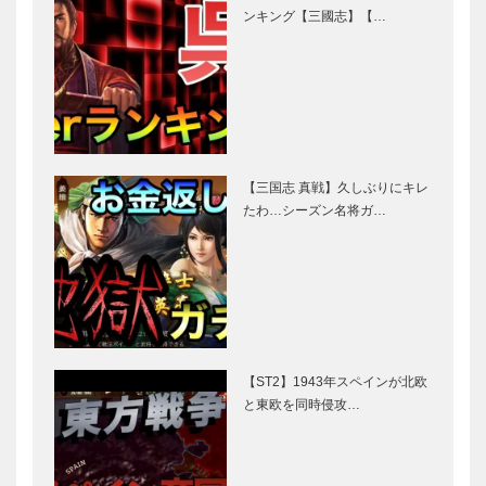
ンキング【三國志】【…
【三国志 真戦】久しぶりにキレ
たわ…シーズン名将ガ…
【ST2】1943年スペインが北欧
と東欧を同時侵攻…