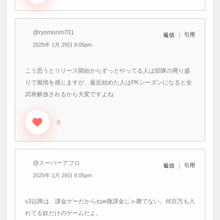
@ryomorim701
引用
返信
2025年 1月 29日 8:05pm
こう思うとリリース開始からずっとやってる人は部隊の廃り盛
りで風情を感じますが、最近始めた人はPKシーズンになると全
武将解放されるから大変ですよね
0
@スーパーアフロ
引用
返信
2025年 1月 29日 8:05pm
s3以降は、課金ゲーだからねw微課金じゃ勝てない。何百万も入
れてる奴だけのゲームだよ。