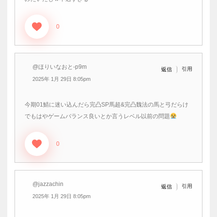
0
@ほりいなおと-p9m
引用
返信
2025年 1月 29日 8:05pm
今期01鯖に迷い込んだら完凸SP馬超&完凸魏法の馬と弓だらけ
でもはやゲームバランス良いとか言うレベル以前の問題
0
@jazzachin
引用
返信
2025年 1月 29日 8:05pm