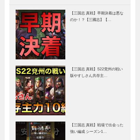
【三国志 真戦】早期決着は悪な
のか！？【三國志】【…
【三国志 真戦】S22兗州の戦い
版やすしさん共存主…
【三国志 真戦】戦場で出会った
強い編成 シーズン1…