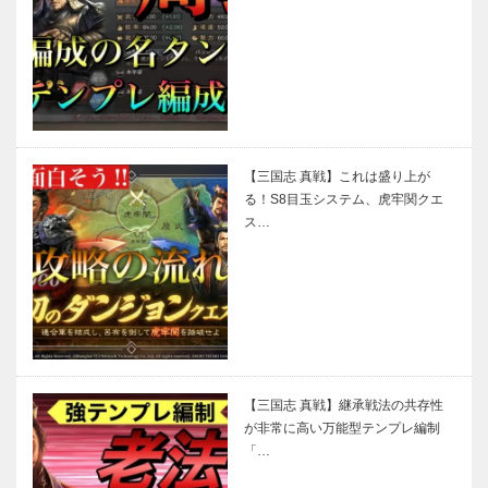
【三国志 真戦】これは盛り上が
る！S8目玉システム、虎牢関クエ
ス…
【三国志 真戦】継承戦法の共存性
が非常に高い万能型テンプレ編制
「…