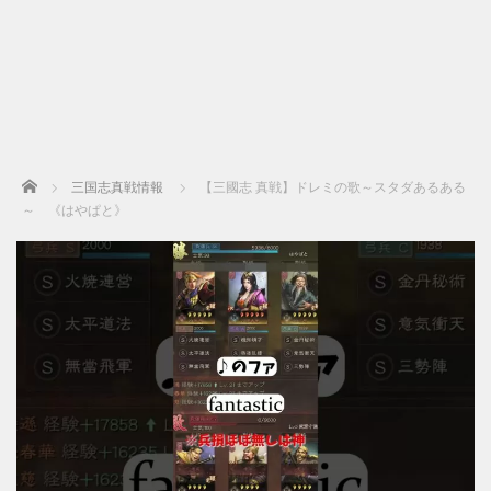
Home
三国志真戦情報
【三國志 真戦】ドレミの歌～スタダあるある
～ 《はやぱと》