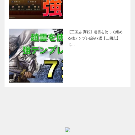
【三国志 真戦】趙雲を使って組め
る強テンプレ編制7選【三國志】
【…