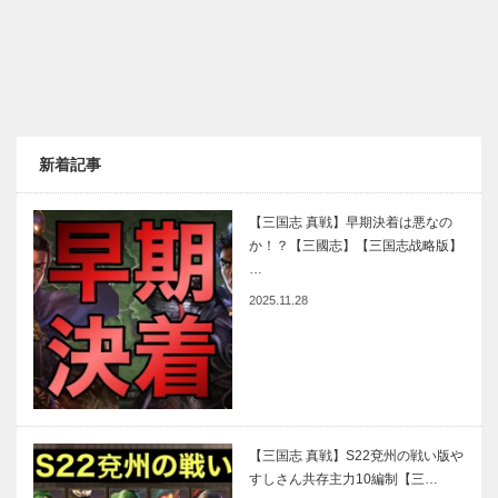
新着記事
【三国志 真戦】早期決着は悪なの
か！？【三國志】【三国志战略版】
…
2025.11.28
【三国志 真戦】S22兗州の戦い版や
すしさん共存主力10編制【三…