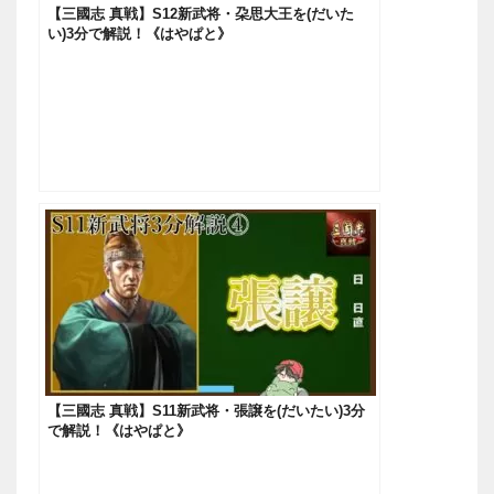
【三國志 真戦】S12新武将・朶思大王を(だいた
い)3分で解説！《はやぱと》
【三國志 真戦】S11新武将・張譲を(だいたい)3分
で解説！《はやぱと》