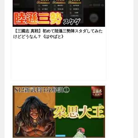
【三國志 真戦】初めて陸遜三勢陣スタダしてみた
けどどうなん？《はやぱと》