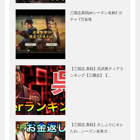
三国志真戦pkシーズン名称2 ガ
チャ 7万金珠
【三国志 真戦】呉武将ティアラ
ンキング【三國志】【…
【三国志 真戦】久しぶりにキレ
たわ…シーズン名将ガ…