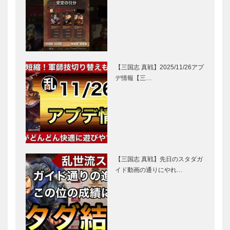
【三国志 真戦】2025/11/26アプ
デ情報【三…
【三国志 真戦】先日のスタダガ
イド動画の通りにやれ…