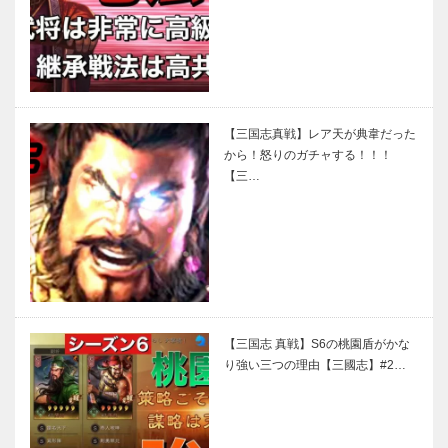
【三国志真戦】レア天が典韋だった
から！怒りのガチャする！！！
【三…
【三国志 真戦】S6の桃園盾がかな
り強い三つの理由【三國志】#2…