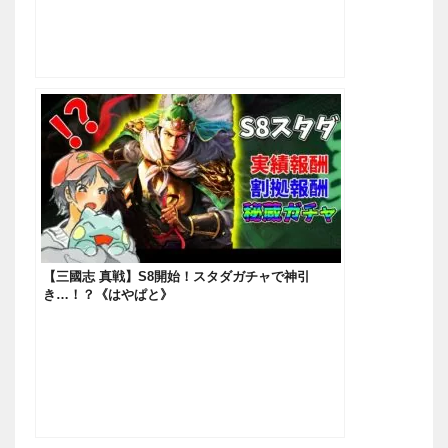
【三國志 真戦】S8開始！スタダガチャで神引
き…！？《はやぱと》