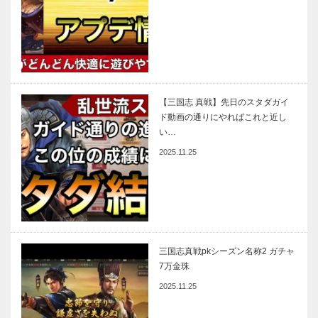
【三国志 真戦】先日のスタダガイ
ド動画の通りにやればこれと近し
い…
2025.11.25
三国志真戦pkシーズン名称2 ガチャ
7万金珠
2025.11.25