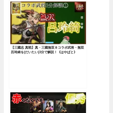
【三國志 真戦】真・三國無双８コラボ武将・無双
呂玲綺を(だいたい)3分で解説！《はやぱと》