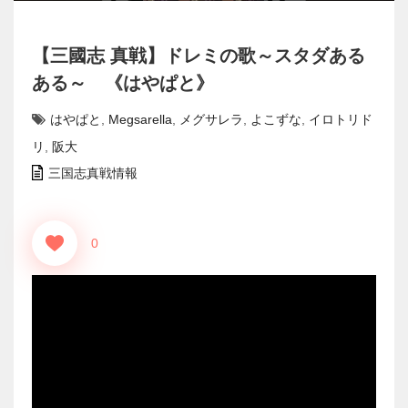
【三國志 真戦】ドレミの歌～スタダある
ある～ 《はやぱと》
はやぱと
,
Megsarella
,
メグサレラ
,
よこずな
,
イロトリド
リ
,
阪大
三国志真戦情報
0