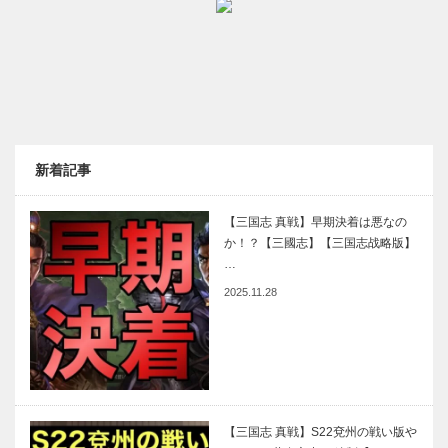
新着記事
【三国志 真戦】早期決着は悪なの
か！？【三國志】【三国志战略版】
…
2025.11.28
【三国志 真戦】S22兗州の戦い版や