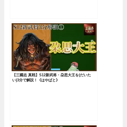
【三國志 真戦】S12新武将・朶思大王を(だいた
い)3分で解説！《はやぱと》