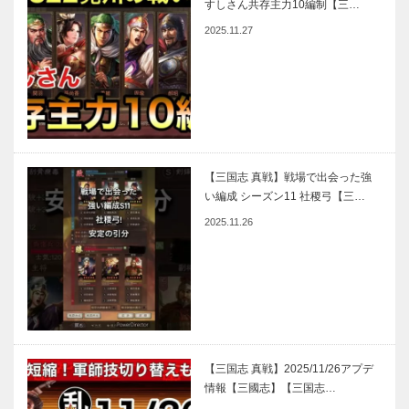
すしさん共存主力10編制【三…
2025.11.27
【三国志 真戦】戦場で出会った強
い編成 シーズン11 社稷弓【三…
2025.11.26
【三国志 真戦】2025/11/26アプデ
情報【三國志】【三国志…