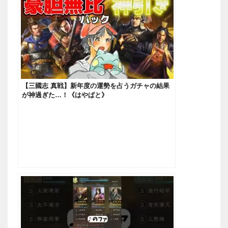
【三國志 真戦】新年度の運勢を占うガチャの結果
が神過ぎた…！《はやぱと》