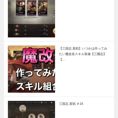
【三国志 真戦】いつかは作ってみ
たい魔改造スキル装備【三國志】
【…
三国志 真戦 ＃16