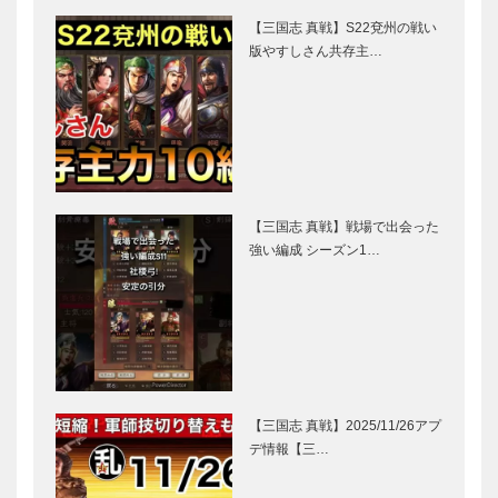
【三国志 真戦】S22兗州の戦い
版やすしさん共存主…
【三国志 真戦】戦場で出会った
強い編成 シーズン1…
【三国志 真戦】2025/11/26アプ
デ情報【三…