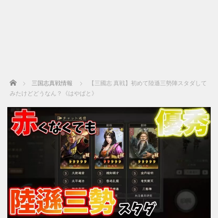
Home
三国志真戦情報
【三國志 真戦】初めて陸遜三勢陣スタダして
みたけどどうなん？《はやぱと》