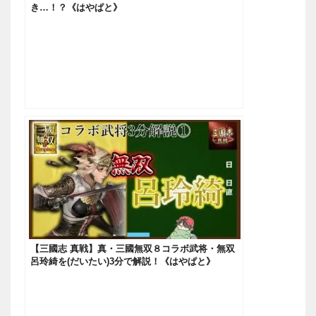
き…！？《はやぱと》
【三國志 真戦】真・三國無双８コラボ武将・無双
呂玲綺を(だいたい)3分で解説！《はやぱと》