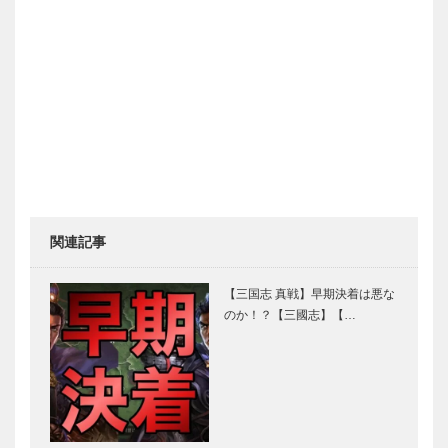
関連記事
【三国志 真戦】早期決着は悪な
のか！？【三國志】【…