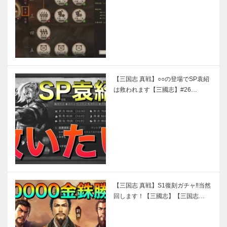
【三国志 真戦】○○の登場でSP袁紹
は救われます【三國志】#26…
【三国志 真戦】S1復刻ガチャ‼当然
回します！【三國志】【三国志…