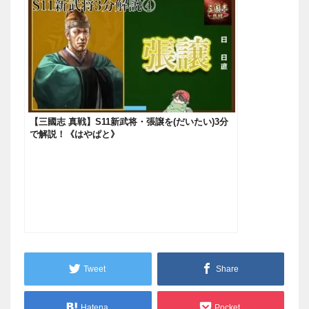
【三國志 真戦】S11新武将・張譲を(だいたい)3分
で解説！《はやぱと》
Tweet
Share
Hatena
Pocket