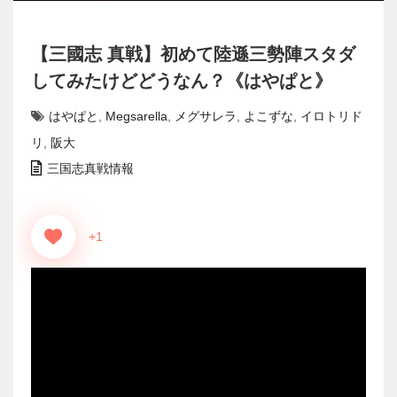
【三國志 真戦】初めて陸遜三勢陣スタダ
してみたけどどうなん？《はやぱと》
はやぱと
,
Megsarella
,
メグサレラ
,
よこずな
,
イロトリド
リ
,
阪大
三国志真戦情報
+1