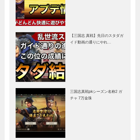
【三国志 真戦】先日のスタダガ
イド動画の通りにやれ…
三国志真戦pkシーズン名称2 ガ
チャ 7万金珠