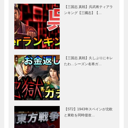
【三国志 真戦】呉武将ティアラ
ンキング【三國志】【…
【三国志 真戦】久しぶりにキレ
たわ…シーズン名将ガ…
【ST2】1943年スペインが北欧
と東欧を同時侵攻…