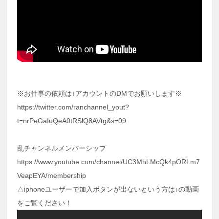
※お仕事の依頼は↓アカウントのDMでお願いします※
https://twitter.com/ranchannel_yout?
t=nrPeGaIuQeA0tRSlQ8AVtg&s=09
乱チャンネルメンバーシップ
https://www.youtube.com/channel/UC3MhLMcQk4pORLm7
VeapEYA/membership
△iphoneユーザーで加入ボタンが出ないという方は↓の動画
をご覧ください！