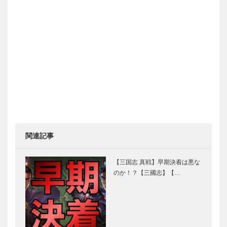
関連記事
【三国志 真戦】早期決着は悪な
のか！？【三國志】【…