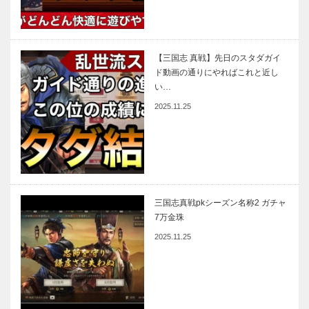
【三国志 真戦】先日のスタダガイ
ド動画の通りにやればこれと近し
い…
2025.11.25
三国志真戦pkシーズン名称2 ガチャ
7万金珠
2025.11.25