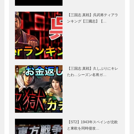
【三国志 真戦】呉武将ティアラ
ンキング【三國志】【…
【三国志 真戦】久しぶりにキレ
たわ…シーズン名将ガ…
【ST2】1943年スペインが北欧
と東欧を同時侵攻…