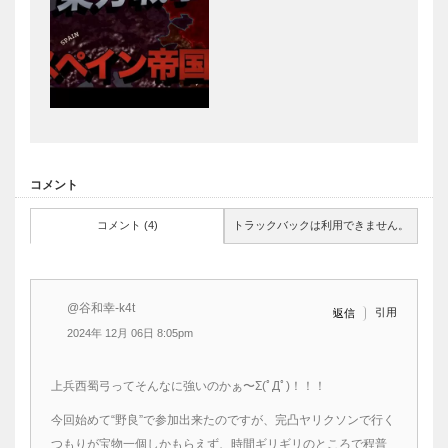
コメント
コメント (4)
トラックバックは利用できません。
@谷和幸-k4t
引用
返信
2024年 12月 06日 8:05pm
上兵西蜀弓ってそんなに強いのかぁ〜Σ(ﾟДﾟ)！！！
今回始めて“野良”で参加出来たのですが、完凸ヤリクソンで行く
つもりが宝物一個しかもらえず、時間ギリギリのところで程普