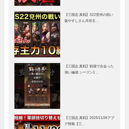
【三国志 真戦】S22兗州の戦い
版やすしさん共存主…
【三国志 真戦】戦場で出会った
強い編成 シーズン1…
【三国志 真戦】2025/11/26アプ
デ情報【三…