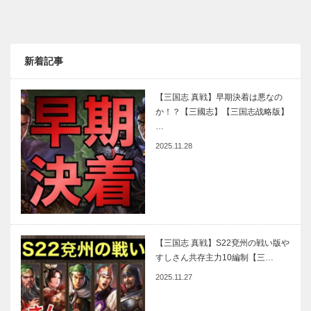
新着記事
【三国志 真戦】早期決着は悪なの
か！？【三國志】【三国志战略版】
…
2025.11.28
【三国志 真戦】S22兗州の戦い版や
すしさん共存主力10編制【三…
2025.11.27