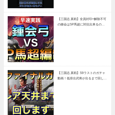
【三国志 真戦】全員封印+解除不可
の鍾会はSP馬超に対抗出来るの…
【三国志 真戦】S9ラストのガチャ
動画！低排出武将が出るまで回し…