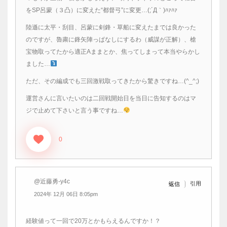
をSP呂蒙（３凸）に変えた“都督弓”に変更…(;´Д｀)ﾊｧﾊｧ
陸遜に太平・刮目、呂蒙に剣鋒・草船に変えたまでは良かった
のですが、魯粛に鋒矢陣っぱなしにするわ（威謀が正解）、槍
宝物取ってたから適正Aままとか、焦ってしまって本当やらかし
ました…
ただ、その編成でも三回激戦取ってきたから驚きですね…(^_^;)
運営さんに言いたいのは二回戦開始日を当日に告知するのはマ
ジで止めて下さいと言う事ですね…
0
@近藤勇-y4c
引用
返信
2024年 12月 06日 8:05pm
経験値って一回で20万とかもらえるんですか！？