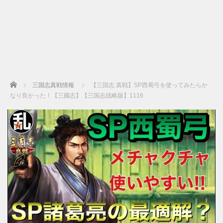
Home
三国志真戦情報
【三国志 真戦】SP西蜀弓を使ってみたらか
なり良かった！【三國志】【三国志战略版】1116