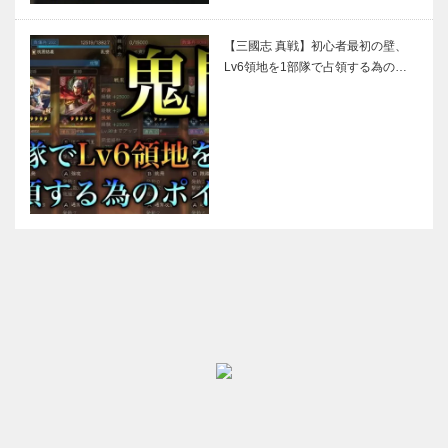
【三國志 真戦】初心者最初の壁、
Lv6領地を1部隊で占領する為の…