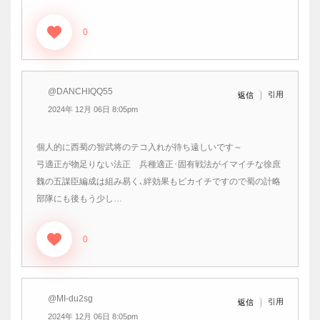
0
@DANCHIQQ55
引用
返信
2024年 12月 06日 8:05pm
個人的に西蜀の智武将のテコ入れが待ち遠しいです～
弓適正が物足りない法正 兵種適正･固有戦法がイマイチな徐庶
魏の五謀臣編成は組み易く､絆効果もピカイチですので蜀の計略
部隊にも後もう少し…
0
@MI-du2sg
引用
返信
2024年 12月 06日 8:05pm