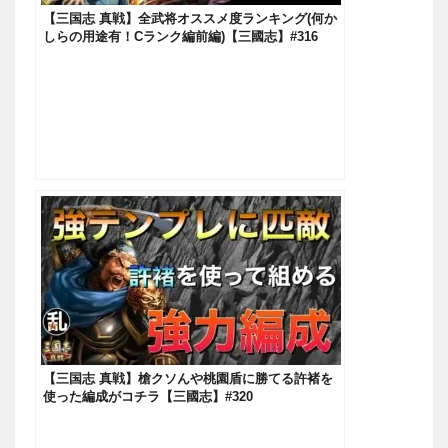
【三国志 真戦】全武将オススメ度ランキング(何か
しらの用途有！Cランク編前編)【三國志】#316
【三国志 真戦】槍クソんや桃園盾に勝てる許褚を
使った編成がコチラ【三國志】#320