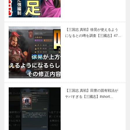
【三国志 真戦】徐晃が使えるよう
になるとの噂を調査【三國志】47…
【三国志 真戦】田豊の固有戦法が
ヤバすぎる【三國志】#short…