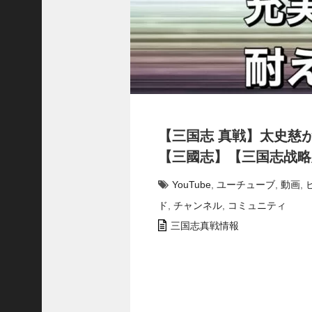
で
使
っ
て
み
た
い
！
究
【三国志 真戦】太史慈
極
劉
【三國志】【三国志战略版
曄
飛
YouTube
,
ユーチューブ
,
動画
,
熊
ド
,
チャンネル
,
コミュニティ
【
三
三国志真戦情報
國
志
】
【
三
国