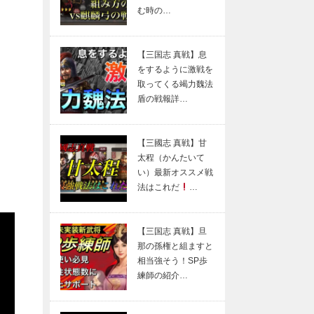
む時の…
【三国志 真戦】息
をするように激戦を
取ってくる竭力魏法
盾の戦報詳…
【三國志 真戦】甘
太程（かんたいて
い）最新オススメ戦
法はこれだ
…
【三国志 真戦】旦
那の孫権と組ますと
相当強そう！SP歩
練師の紹介…