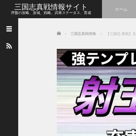
三国志真戦情報サイト
ホーム
序盤の攻略、攻城、戦略、武将ステータス、育成
等、幅広い情報をシェア
Home
三国志真戦情報
【三国志 真戦】
人
気
の
記
事
【
三
国
志
真
戦
】
こ
の
状
態