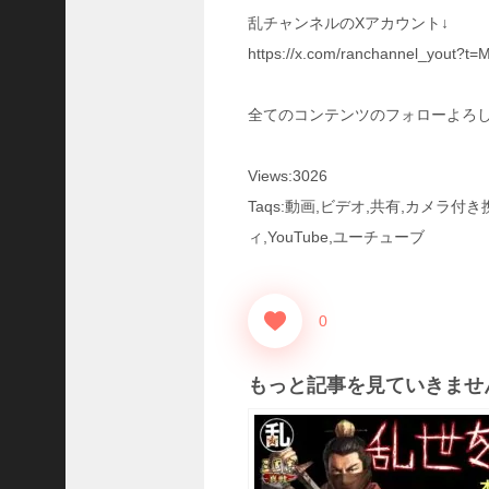
三
乱チャンネルのXアカウント↓
国
https://x.com/ranchannel_yout
志
真
戦
全てのコンテンツのフォローよろ
】
S
8
Views:3026
か
Taqs:動画,ビデオ,共有,カメラ
ら
ィ,YouTube,ユーチューブ
組
め
る
よ
0
う
に
な
もっと記事を見ていきませ
っ
た
S
P