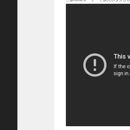
国
志
战
略
版
】
1
0
7
6
【
三
国
志
真
戦
】
新
た
な