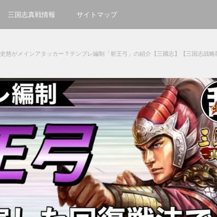
三国志真戦情報
サイトマップ
太史慈がメインアタッカー？テンプレ編制「射王弓」の紹介【三國志】【三国志战略版