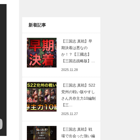
新着記事
【三国志 真戦】早
期決着は悪なの
か！？【三國志】
【三国志战略版】…
2025.11.28
【三国志 真戦】S22
兗州の戦い版やすし
さん共存主力10編制
【三…
2025.11.27
【三国志 真戦】戦
場で出会った強い編