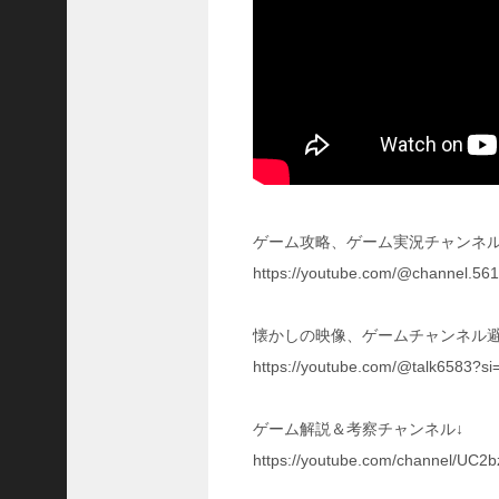
い
！
【
三
國
志
】
【
三
国
ゲーム攻略、ゲーム実況チャンネル
志
战
https://youtube.com/@channel.5
略
版
懐かしの映像、ゲームチャンネル避
】
1
https://youtube.com/@talk6583?s
2
7
ゲーム解説＆考察チャンネル↓
9
https://youtube.com/channel/UC
【