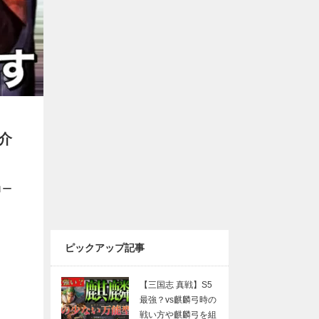
介
ロー
ピックアップ記事
【三国志 真戦】S5
最強？vs麒麟弓時の
戦い方や麒麟弓を組