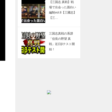
【三国志 真戦】戦
場で出会った面白い
編制vol.8【三國志】
【三…
三国志真戦の系譜
「信長の野望 真
戦」近日βテスト開
始！