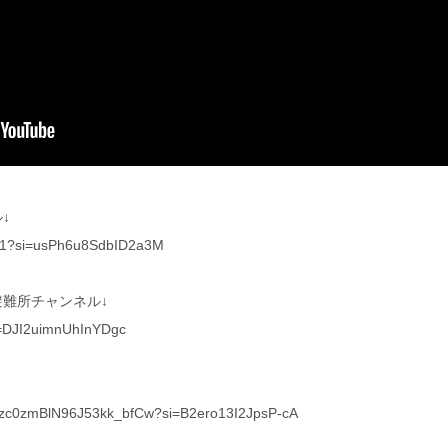
↓
611?si=usPh6u8SdbID2a3M
難所チャンネル↓
i=DJI2uimnUhInYDgc
2bzc0zmBlN96J53kk_bfCw?si=B2ero13I2JpsP-cA