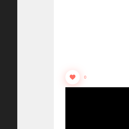
志
战
略
版
】
1
2
1
3
【
三
0
国
志
真
戦
】
ま
だ
間