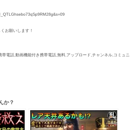
?t=M_QTLGhsebo73qSp9RM28g&s=09
しくお願いします！
付き携帯電話,動画機能付き携帯電話,無料,アップロード,チャンネル,コミュ
んか？