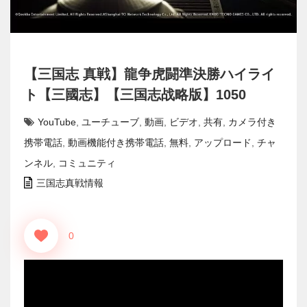
【三国志 真戦】龍争虎闘準決勝ハイライ
ト【三國志】【三国志战略版】1050
YouTube
,
ユーチューブ
,
動画
,
ビデオ
,
共有
,
カメラ付き
携帯電話
,
動画機能付き携帯電話
,
無料
,
アップロード
,
チャ
ンネル
,
コミュニティ
三国志真戦情報
0