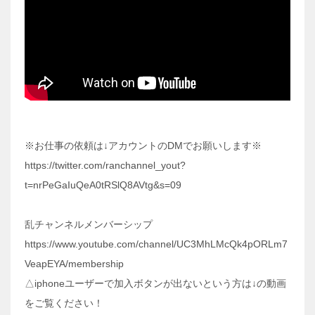
※お仕事の依頼は↓アカウントのDMでお願いします※
https://twitter.com/ranchannel_yout?
t=nrPeGaIuQeA0tRSlQ8AVtg&s=09
乱チャンネルメンバーシップ
https://www.youtube.com/channel/UC3MhLMcQk4pORLm7
VeapEYA/membership
△iphoneユーザーで加入ボタンが出ないという方は↓の動画
をご覧ください！