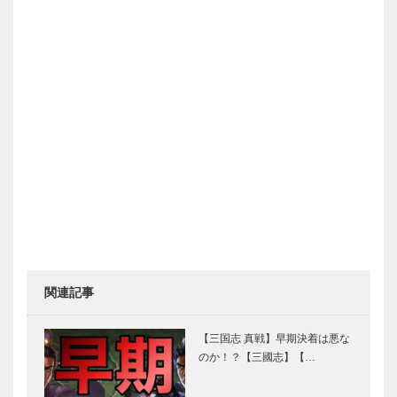
関連記事
【三国志 真戦】早期決着は悪な
のか！？【三國志】【…