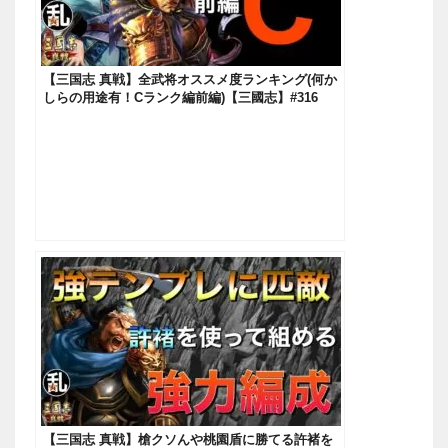
【三国志 真戦】全武将オススメ度ランキング(何か
しらの用途有！Cランク編前編)【三國志】#316
【三国志 真戦】槍クソんや桃園盾に勝てる許褚を