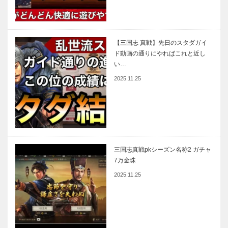
【三国志 真戦】先日のスタダガイ
ド動画の通りにやればこれと近し
い…
2025.11.25
三国志真戦pkシーズン名称2 ガチャ
7万金珠
2025.11.25