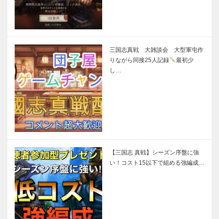
三国志真戦 大雑談会 大型軍屯作
りながら同接25人記録
最初少
し…
【三国志 真戦】シーズン序盤に強
い！コスト15以下で組める強編成…