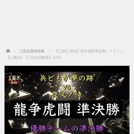
Home
三国志真戦情報
【三国志 真戦】龍争虎闘準決勝ハイライト
【三國志】【三国志战略版】1050