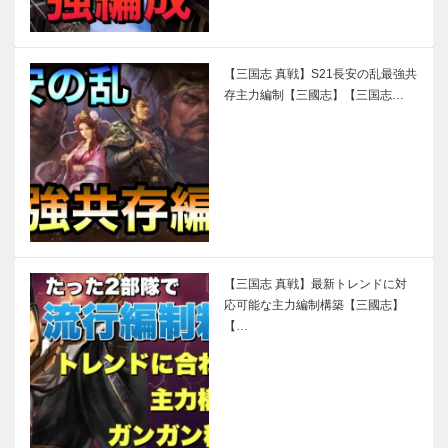
【三国志 真戦】S21長安の乱最強共
存主力編制【三國志】【三国志…
【三国志 真戦】最新トレンドに対
応可能な主力編制構築【三國志】
【…