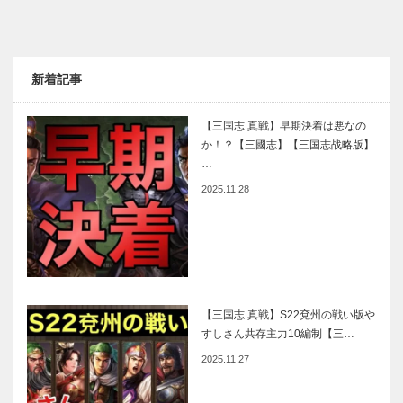
新着記事
【三国志 真戦】早期決着は悪なの
か！？【三國志】【三国志战略版】
…
2025.11.28
【三国志 真戦】S22兗州の戦い版や
すしさん共存主力10編制【三…
2025.11.27