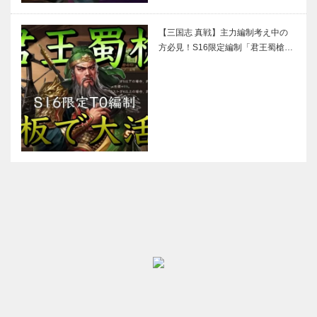
【三国志 真戦】主力編制考え中の
方必見！S16限定編制「君王蜀槍…