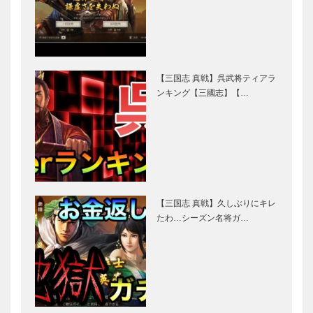
【三国志 真戦】呉武将ティアラ
ンキング【三國志】【…
【三国志 真戦】久しぶりにキレ
たわ…シーズン名将ガ…