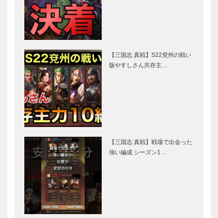
【三国志 真戦】S22兗州の戦い
版やすしさん共存主…
【三国志 真戦】戦場で出会った
強い編成 シーズン1…