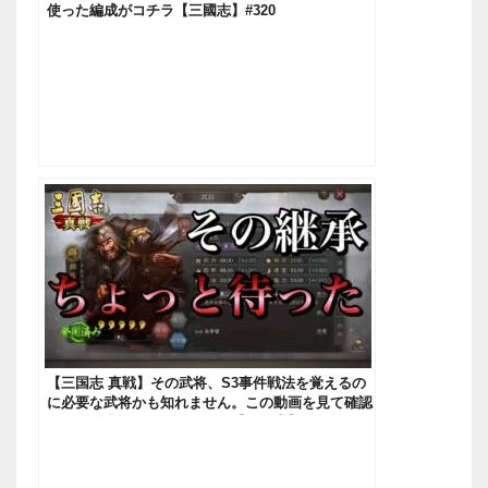
使った編成がコチラ【三國志】#320
【三国志 真戦】その武将、S3事件戦法を覚えるの
に必要な武将かも知れません。この動画を見て確認
してから継承を行って下さい【三國志】#95