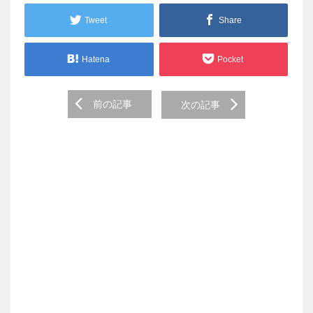
Tweet
Share
Hatena
Pocket
Post
前の記事
次の記事
navigation