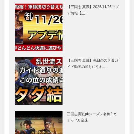
【三国志 真戦】2025/11/26アプ
デ情報【三…
【三国志 真戦】先日のスタダガ
イド動画の通りにやれ…
三国志真戦pkシーズン名称2 ガ
チャ 7万金珠