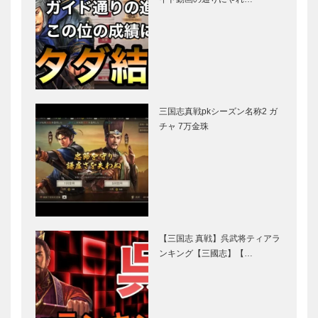
三国志真戦pkシーズン名称2 ガ
チャ 7万金珠
【三国志 真戦】呉武将ティアラ
ンキング【三國志】【…