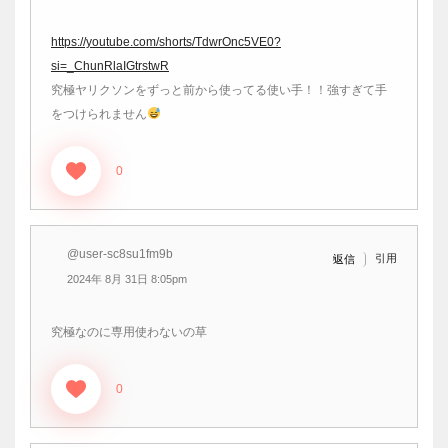
https://youtube.com/shorts/TdwrOnc5VE0?
si=_ChunRlaIGtrstwR
究極ヤリクソンをずっと前から使ってる使い手！！強すぎて手
をつけられません
0
@user-sc8su1fm9b
引用
返信
2024年 8月 31日 8:05pm
究極なのに専用使わないの草
0