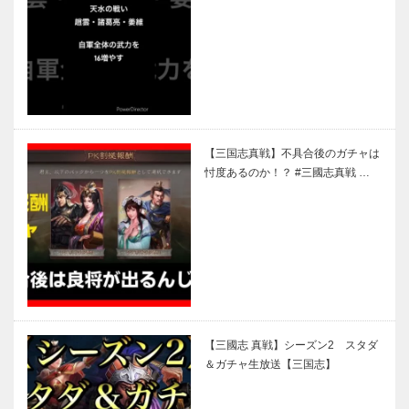
【三国志真戦】不具合後のガチャは
忖度あるのか！？ #三國志真戦 …
【三國志 真戦】シーズン2 スタダ
＆ガチャ生放送【三国志】