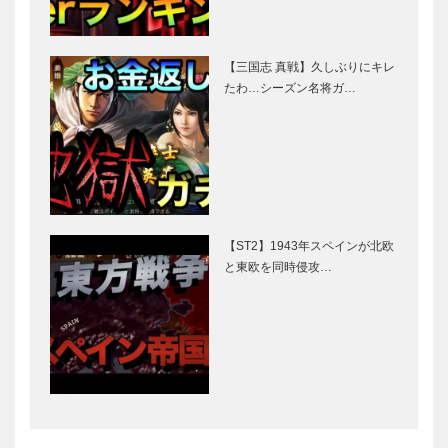
【三国志 真戦】久しぶりにキレ
たわ…シーズン名将ガ…
【ST2】1943年スペインが北欧
と東欧を同時侵攻…