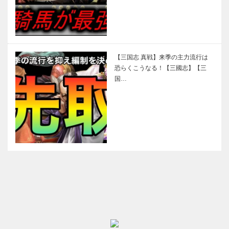
【三国志 真戦】来季の主力流行は
恐らくこうなる！【三國志】【三
国…