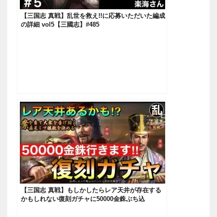
【三国志 真戦】乱世を救え!!に応募いただいた編成
の詳細 vol5【三國志】#485
【三国志 真戦】もしかしたらレア天井が存在する
かもしれない復刻ガチャに50000金銖ぶち込
む！！！【三國志】#451