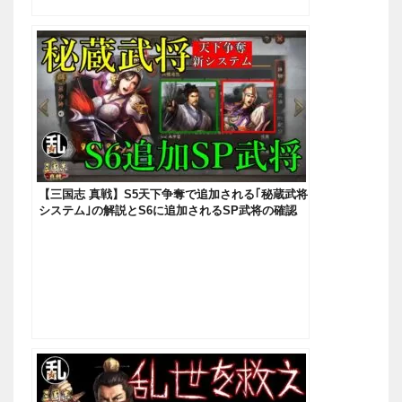
【三国志 真戦】S5天下争奪で追加される｢秘蔵武将
システム｣の解説とS6に追加されるSP武将の確認
【三國志】#180