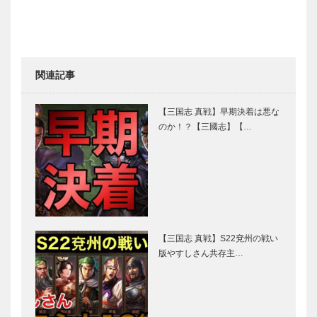
関連記事
【三国志 真戦】早期決着は悪な
のか！？【三國志】【…
【三国志 真戦】S22兗州の戦い
版やすしさん共存主…