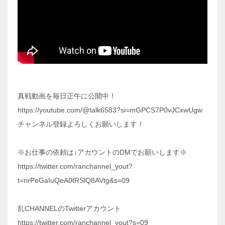
真戦動画を毎日正午に公開中！
https://youtube.com/@talk6583?si=mGPCS7P0vJCxwUgw
チャンネル登録よろしくお願いします！
※お仕事の依頼は↓アカウントのDMでお願いします※
https://twitter.com/ranchannel_yout?
t=nrPeGaIuQeA0tRSlQ8AVtg&s=09
乱CHANNELのTwitterアカウント
https://twitter.com/ranchannel_yout?s=09