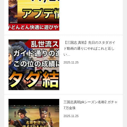
【三国志 真戦】先日のスタダガイ
ド動画の通りにやればこれと近し
い…
2025.11.25
三国志真戦pkシーズン名称2 ガチャ
7万金珠
2025.11.25