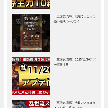
【三国志 真戦】戦場で出会った
強い編成 シーズン1…
【三国志 真戦】2025/11/26アプ
デ情報【三…
【三国志 真戦】先日のスタダガ
イド動画の通りにやれ…