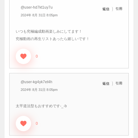
@user-hd7kt1uy7u
引用
返信
2024年 8月 31日 8:05pm
いつも究極編成動画楽しみにしてます！
究極動画の再生リストあったら嬉しいです！
0
@user-kg4yk7et4h
引用
返信
2024年 8月 31日 8:05pm
太平道法型もおすすめです-_-b
0