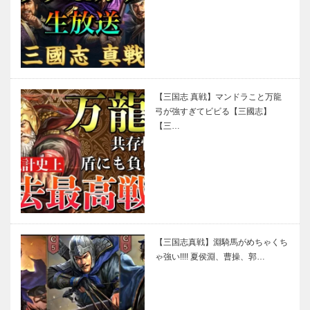
【三国志 真戦】マンドラこと万龍
弓が強すぎてビビる【三國志】
【三…
【三国志真戦】淵騎馬がめちゃくち
ゃ強い!!!! 夏侯淵、曹操、郭…