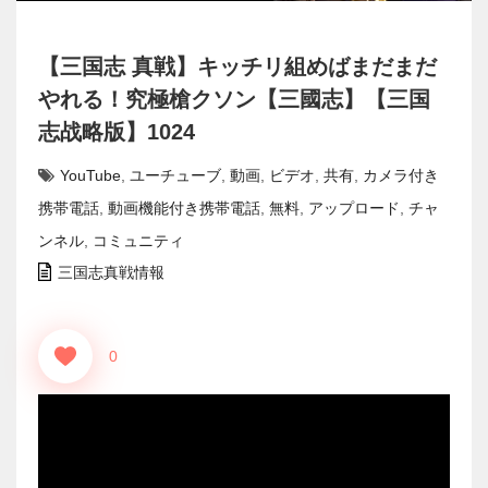
【三国志 真戦】キッチリ組めばまだまだ
やれる！究極槍クソン【三國志】【三国
志战略版】1024
YouTube
,
ユーチューブ
,
動画
,
ビデオ
,
共有
,
カメラ付き
携帯電話
,
動画機能付き携帯電話
,
無料
,
アップロード
,
チャ
ンネル
,
コミュニティ
三国志真戦情報
0