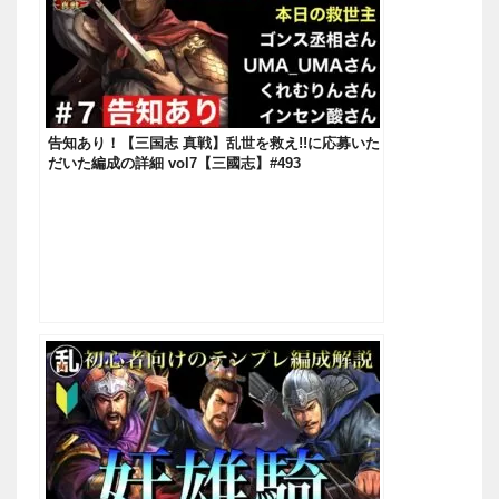
告知あり！【三国志 真戦】乱世を救え!!に応募いた
だいた編成の詳細 vol7【三國志】#493