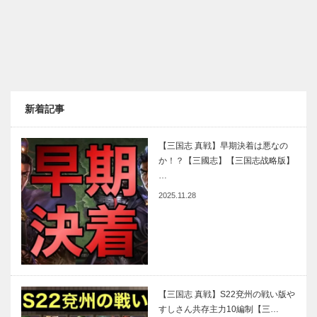
新着記事
【三国志 真戦】早期決着は悪なの
か！？【三國志】【三国志战略版】
…
2025.11.28
【三国志 真戦】S22兗州の戦い版や
すしさん共存主力10編制【三…