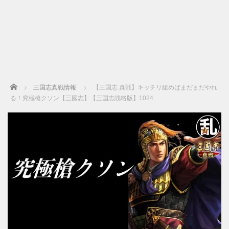
Home
三国志真戦情報
【三国志 真戦】キッチリ組めばまだまだやれ
る！究極槍クソン【三國志】【三国志战略版】1024