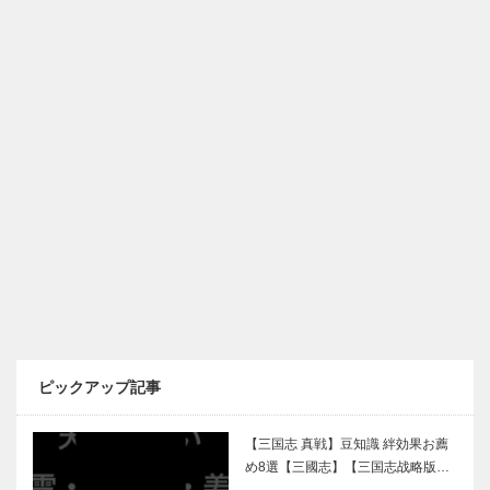
ピックアップ記事
【三国志 真戦】豆知識 絆効果お薦
め8選【三國志】【三国志战略版…