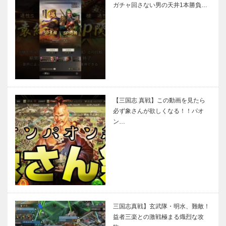
ガチャ回さない男の天井1本勝負…
【三国志 真戦】この動画を見たら
必ず象さんが欲しくなる！！パオ
ン…
三国志真戦】玄武隊・明水、難敵！
益者三楽との激戦極まる熾烈な攻