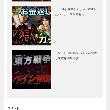
【三国志 真戦】久しぶりにキレ
たわ…シーズン名将ガ…
【ST2】1943年スペインが北欧
と東欧を同時侵攻…
コメント