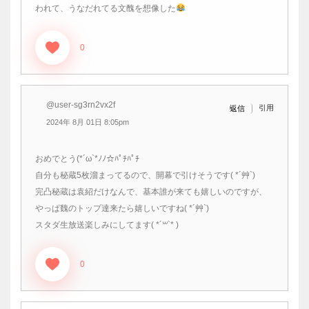
われて、うなだれてる文醜を想像した
0
@user-sg3rn2vx2f
引用
返信
2024年 8月 01日 8:05pm
おめでとう(*´ω`*ﾉﾉ☆ﾊﾟﾁﾊﾟﾁ
自分も秘蔵5枚溜まってるので、開幕で引けそうです( *´艸`)
完凸秘蔵は袁紹だけなんで、基本誰が来ても嬉しいのですが、
やっぱ魏のトップ達来たら嬉しいですね( *´艸`)
スタダ生放送楽しみにしてます( *´꒳`* )
0