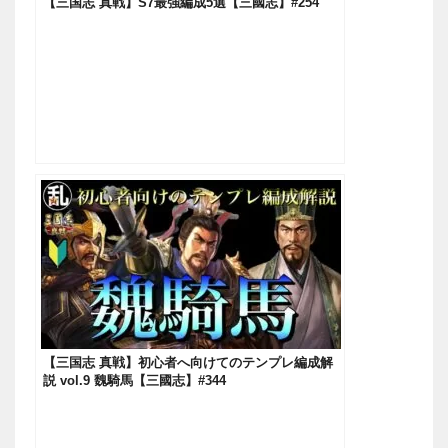
【三国志 真戦】S7最強編成5選【三國志】#254
【三国志 真戦】初心者へ向けてのテンプレ編成解
説 vol.9 魏騎馬【三國志】#344