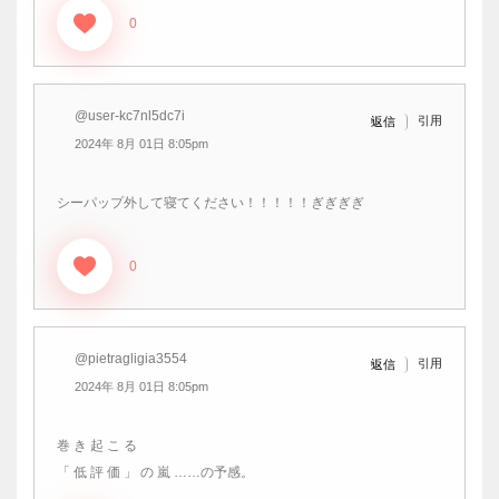
0
@user-kc7nl5dc7i
引用
返信
2024年 8月 01日 8:05pm
シーパップ外して寝てください！！！！！ぎぎぎぎ
0
@pietragligia3554
引用
返信
2024年 8月 01日 8:05pm
巻 き 起 こ る
「 低 評 価 」 の 嵐 ……の予感。