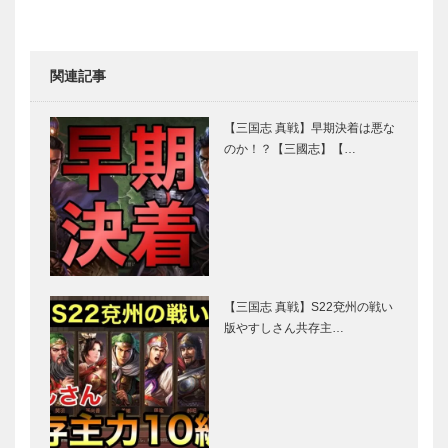
関連記事
【三国志 真戦】早期決着は悪な
のか！？【三國志】【…
【三国志 真戦】S22兗州の戦い
版やすしさん共存主…