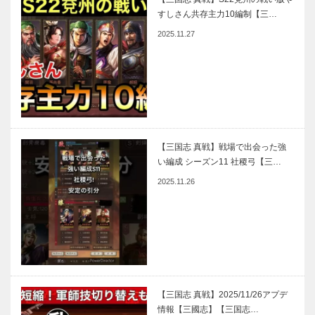
すしさん共存主力10編制【三…
2025.11.27
【三国志 真戦】戦場で出会った強
い編成 シーズン11 社稷弓【三…
2025.11.26
【三国志 真戦】2025/11/26アプデ
情報【三國志】【三国志…