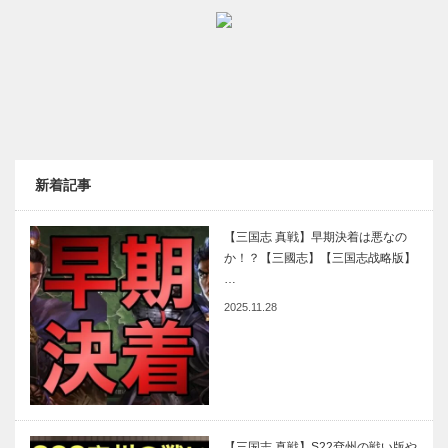
新着記事
【三国志 真戦】早期決着は悪なの
か！？【三國志】【三国志战略版】
…
2025.11.28
【三国志 真戦】S22兗州の戦い版や