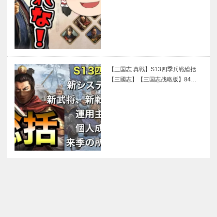
【三国志 真戦】S13四季兵戦総括
【三國志】【三国志战略版】84…