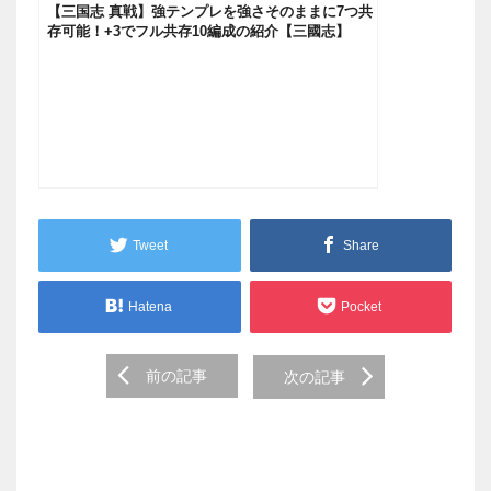
【三国志 真戦】強テンプレを強さそのままに7つ共
存可能！+3でフル共存10編成の紹介【三國志】
【三国志战略版】619
Tweet
Share
Hatena
Pocket
Post
前の記事
次の記事
navigation