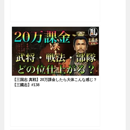
【三国志 真戦】20万課金したら大体こんな感じ？
【三國志】#138