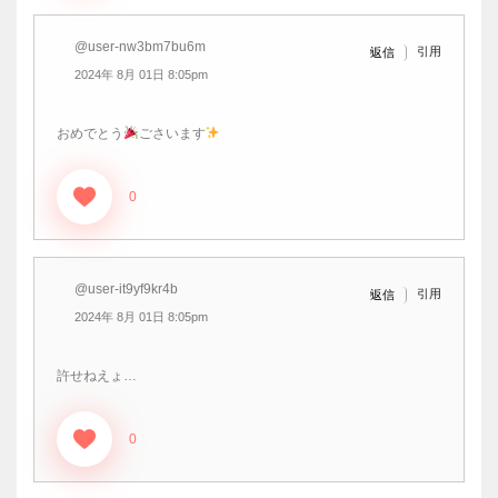
@user-nw3bm7bu6m
引用
返信
2024年 8月 01日 8:05pm
おめでとう
ごさいます
0
@user-it9yf9kr4b
引用
返信
2024年 8月 01日 8:05pm
許せねえょ…
0