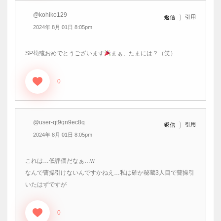
@kohiko129
引用
返信
2024年 8月 01日 8:05pm
SP荀彧おめでとうございます
まぁ、たまには？（笑）
0
@user-qt9qn9ec8q
引用
返信
2024年 8月 01日 8:05pm
これは…低評価だなぁ…w
なんで曹操引けないんですかねえ…私は確か秘蔵3人目で曹操引
いたはずですが
0