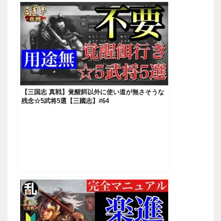
【三国志 真戦】覚醒餌以外に使い道が無さそうな
残念☆5武将5選【三國志】#64