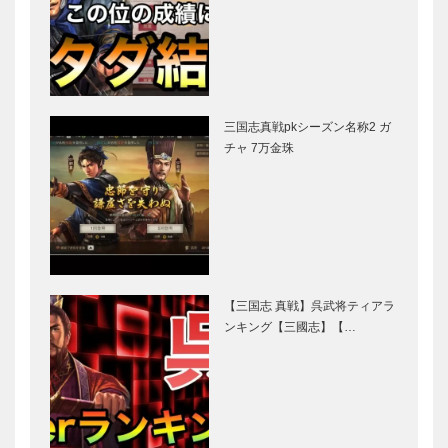
三国志真戦pkシーズン名称2 ガ
チャ 7万金珠
【三国志 真戦】呉武将ティアラ
ンキング【三國志】【…