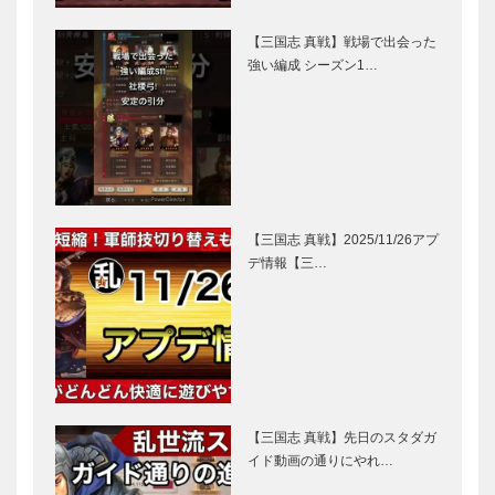
【三国志 真戦】戦場で出会った
強い編成 シーズン1…
【三国志 真戦】2025/11/26アプ
デ情報【三…
【三国志 真戦】先日のスタダガ
イド動画の通りにやれ…