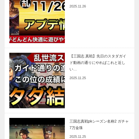
2025.11.26
【三国志 真戦】先日のスタダガイ
ド動画の通りにやればこれと近し
い…
2025.11.25
三国志真戦pkシーズン名称2 ガチャ
7万金珠
2025.11.25