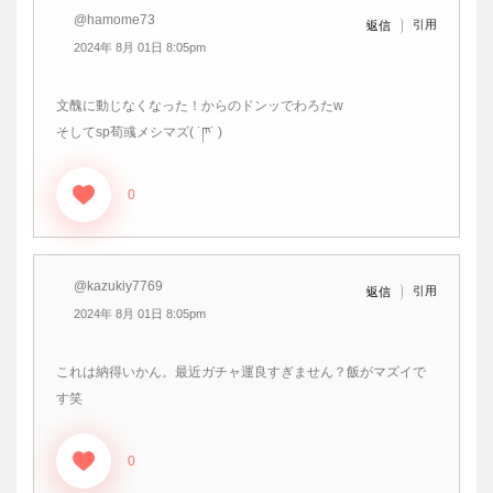
@hamome73
引用
返信
2024年 8月 01日 8:05pm
文醜に動じなくなった！からのドンッでわろたw
そしてsp荀彧メシマズ( ˙ཫ˙ )
0
@kazukiy7769
引用
返信
2024年 8月 01日 8:05pm
これは納得いかん。最近ガチャ運良すぎません？飯がマズイで
す笑
0