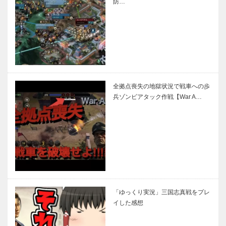
防…
全拠点喪失の地獄状況で戦車への歩
兵ゾンビアタック作戦【War A…
「ゆっくり実況」三国志真戦をプレ
イした感想