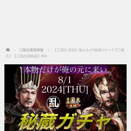
Home
三国志真戦情報
【三国志 真戦】魅せるぞ‼秘蔵ガチャ‼【三國
志】【三国志战略版】996