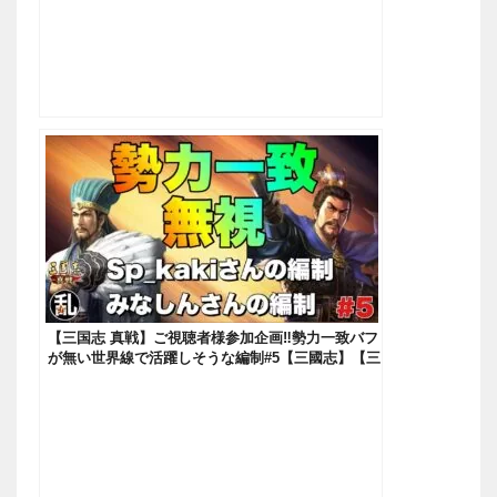
【三国志 真戦】ご視聴者様参加企画‼勢力一致バフ
が無い世界線で活躍しそうな編制#5【三國志】【三
国志战略版】962