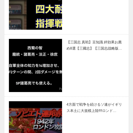
【三国志 真戦】豆知識 絆効果お薦
め8選【三國志】【三国志战略版…
4方面で戦争を続けるソ連がイギリ
ス本土に大規模上陸‼︎‼︎ロンド…