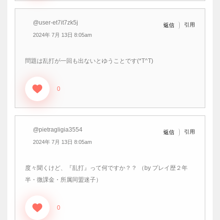
@user-et7it7zk5j
引用
返信
2024年 7月 13日 8:05am
問題は乱打が一回も出ないとゆうことです(*T^T)
0
@pietragligia3554
引用
返信
2024年 7月 13日 8:05am
度々聞くけど、『乱打』って何ですか？？ （by プレイ歴２年
半・微課金・所属同盟迷子）
0