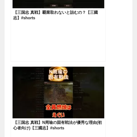
【三国志 真戦】覇業取れないと詰むの？【三國
志】#shorts
【三国志 真戦】N周瑜の固有戦法が優秀な理由(初
心者向け)【三國志】#shorts