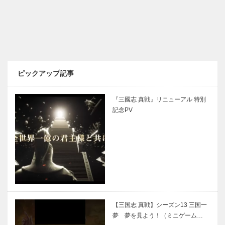
ピックアップ記事
『三國志 真戦』リニューアル 特別
記念PV
【三国志 真戦】シーズン13 三国一
夢 夢を見よう！（ミニゲーム…