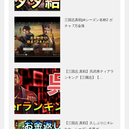
三国志真戦pkシーズン名称2 ガ
チャ 7万金珠
【三国志 真戦】呉武将ティアラ
ンキング【三國志】【…
【三国志 真戦】久しぶりにキレ
たわ…シーズン名将ガ…