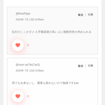
@NosPippi
引用
返信
2024年 7月 13日 8:05am
乱打のここがダメ:入手難易度が高い上に複数所持が求められる
0
@user-sp7kq7ye2j
引用
返信
2024年 7月 13日 8:05am
馬でも出来ないし、覇業も取れないので無縁ですねw
0