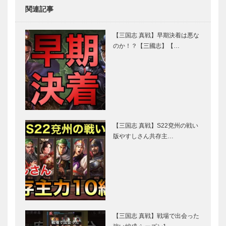
関連記事
【三国志 真戦】早期決着は悪な
のか！？【三國志】【…
【三国志 真戦】S22兗州の戦い
版やすしさん共存主…
【三国志 真戦】戦場で出会った