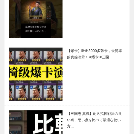
【爆卡】吐出3000多張卡，最簡單
的實操演示！ #爆卡 #三國…
【三国志 真戦】耐久指揮戦法の良
い点、悪い点を比べて最適な使い
方…