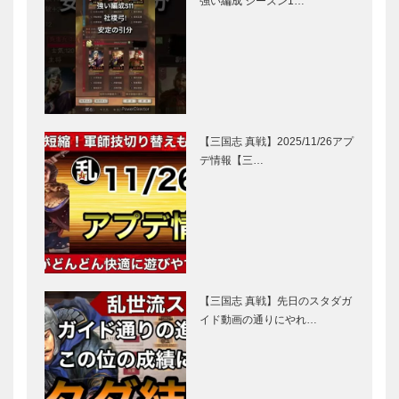
強い編成 シーズン1…
【三国志 真戦】2025/11/26アプ
デ情報【三…
【三国志 真戦】先日のスタダガ
イド動画の通りにやれ…