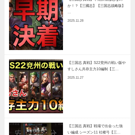
か！？【三國志】【三国志战略版】
…
2025.11.28
【三国志 真戦】S22兗州の戦い版や
すしさん共存主力10編制【三…
2025.11.27
【三国志 真戦】戦場で出会った強
い編成 シーズン11 社稷弓【三…