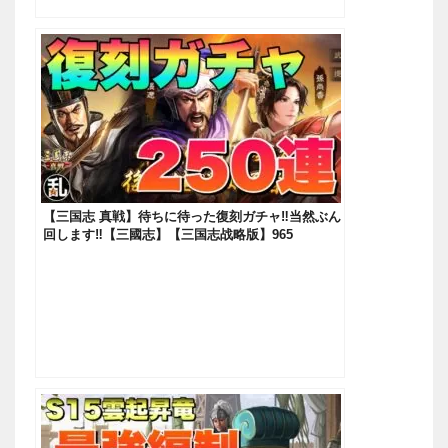
【三国志 真戦】待ちに待った復刻ガチャ‼当然ぶん
回します‼【三國志】【三国志战略版】965