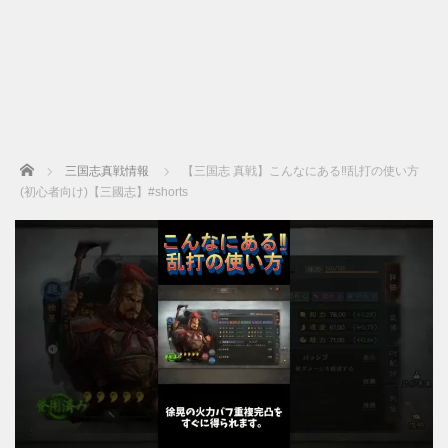
Home
三国志真戦情報
【三国志 真戦】こんなにある‼乱打の使い方
(初心者向け)【三國志】#shorts