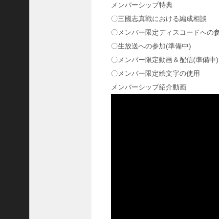
メンバーシップ特典
国
〇三國志真戦における編成相談
志
真
〇メンバー限定ディスコードへの
戦
〇生放送への参加(準備中)
】
〇メンバー限定動画＆配信(準備中)
ま
だ
〇メンバー限定絵文字の使用
間
メンバーシップ紹介動画
に
合
う
！
S
1
7
陳
倉
の
戦
い
の