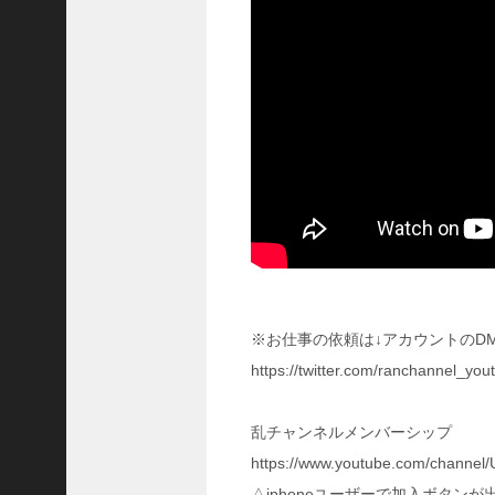
国
志
真
戦
】
こ
の
状
態
で
使
っ
て
み
た
※お仕事の依頼は↓アカウントのD
い
https://twitter.com/ranchannel_
！
究
極
乱チャンネルメンバーシップ
劉
https://www.youtube.com/chan
曄
飛
△iphoneユーザーで加入ボタン