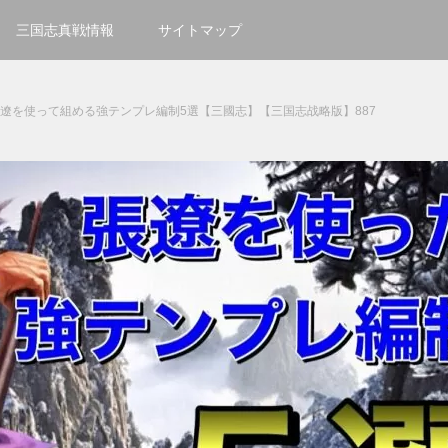
三国志真戦情報
サイトマップ
張遼を使って組める強テンプレ編制5選【三國志】【三国志战略版】887