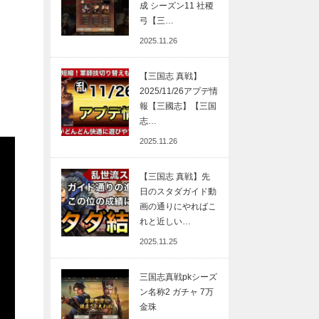
成 シーズン11 社稷
弓【三…
2025.11.26
【三国志 真戦】
2025/11/26アプデ情
報【三國志】【三国
志…
2025.11.26
【三国志 真戦】先
日のスタダガイド動
画の通りにやればこ
れと近しい…
2025.11.25
三国志真戦pkシーズ
ン名称2 ガチャ 7万
金珠