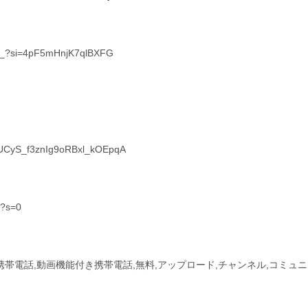
el_?si=4pF5mHnjK7qlBXFG
l/UCyS_f3znIg9oRBxl_kOEpqA
t?s=0
付き携帯電話,動画機能付き携帯電話,無料,アップロード,チャンネル,コミュ