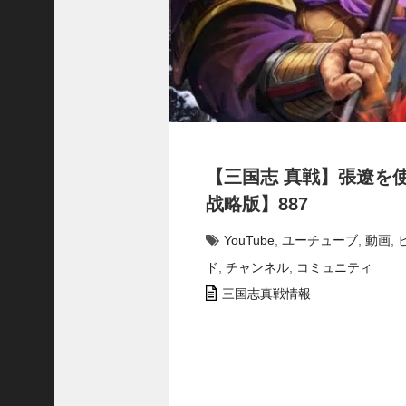
プ
ロ
ー
チ
の
登
場
！
S
【三国志 真戦】張遼を
P
孫
战略版】887
堅
の
YouTube
,
ユーチューブ
,
動画
,
固
ド
,
チャンネル
,
コミュニティ
有
戦
三国志真戦情報
法
が
面
白
い
！