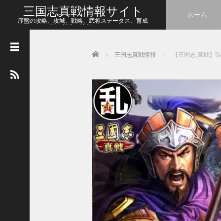
三国志真戦情報サイト
ホーム
序盤の攻略、攻城、戦略、武将ステータス、育成
等、幅広い情報をシェア
Home
三国志真戦情報
【三国志 真戦】
人
気
の
記
事
【
三
国
志
真
戦
】
新
た
な
ア