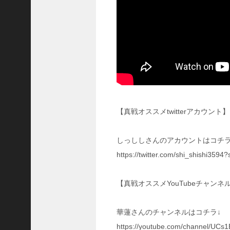
予
習
【
三
國
志
】
【
三
国
【真戦オススメtwitterアカウント】
志
战
略
しっししさんのアカウントはコチラ
版
https://twitter.com/shi_shishi3594
】
1
0
【真戦オススメYouTubeチャンネ
7
6
華蓮さんのチャンネルはコチラ↓
【
https://youtube.com/channel/UC