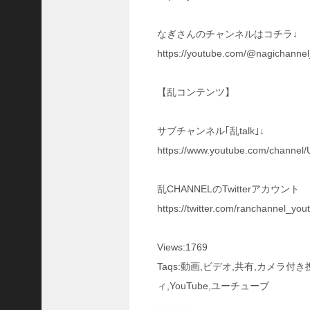
三
国
なぎさんのチャンネルはコチラ↓
志
真
https://youtube.com/@nagichann
戦
】
【乱コンテンツ】
S
8
か
サブチャンネル｢乱talk｣↓
ら
https://www.youtube.com/channe
組
め
る
乱CHANNELのTwitterアカウント
よ
https://twitter.com/ranchannel_you
う
に
な
Views:1769
っ
Taqs:動画,ビデオ,共有,カメラ
た
S
ィ,YouTube,ユーチューブ
P