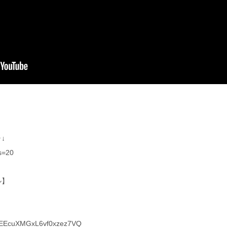
↓
?s=20
ル】
s1EEcuXMGxL6vf0xzez7VQ