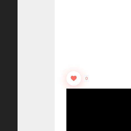
【
三
國
志
】
【
三
国
志
战
略
版
0
】
1
2
7
9
【
三