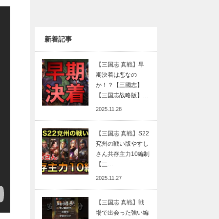
新着記事
【三国志 真戦】早
期決着は悪なの
か！？【三國志】
【三国志战略版】…
2025.11.28
【三国志 真戦】S22
兗州の戦い版やすし
さん共存主力10編制
【三…
2025.11.27
【三国志 真戦】戦
場で出会った強い編