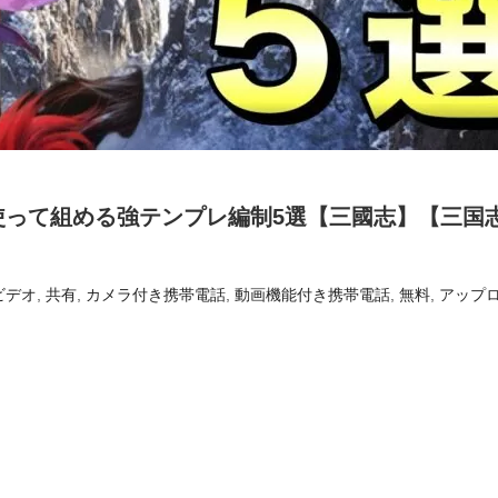
使って組める強テンプレ編制5選【三國志】【三国
ビデオ
,
共有
,
カメラ付き携帯電話
,
動画機能付き携帯電話
,
無料
,
アップ