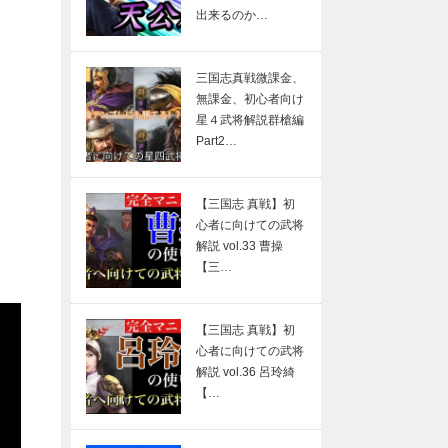
出来るのか…
三国志真戦微課金、
無課金、初心者向け
星４武将解説群槍編
Part2…
【三国志 真戦】初
心者に向けての武将
解説 vol.33 曹操
【三…
【三国志 真戦】初
心者に向けての武将
解説 vol.36 呂玲綺
【…