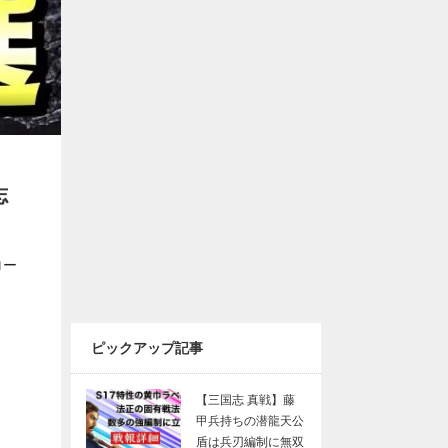
志
ロー
ピックアップ記事
【三国志 真戦】藤
甲兵持ちの潜龍天公
盾は兵刃編制に無双