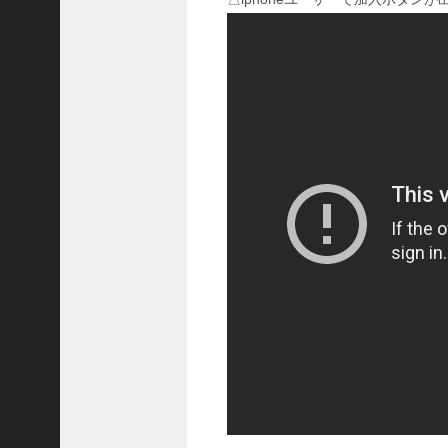
熊
【
三
國
志
】
【
三
国
志
战
略
版
】
1
2
1
3
【
三