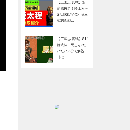
【三国志 真戦】安
定感抜群！陸太程～
S7編成紹介②～#三
國志真戦…
【三國志 真戦】S14
新武将・馬忠を(だ
いたい)3分で解説！
《は…