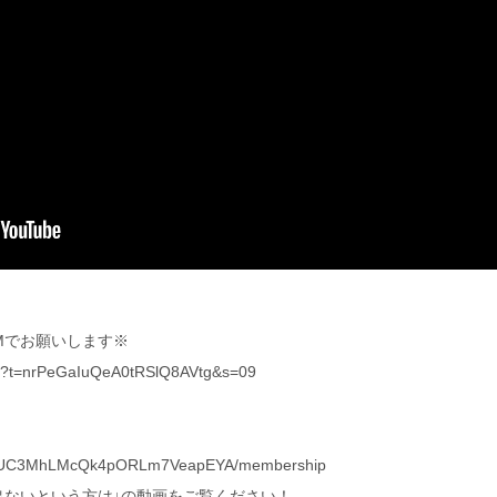
Mでお願いします※
yout?t=nrPeGaIuQeA0tRSlQ8AVtg&s=09
nel/UC3MhLMcQk4pORLm7VeapEYA/membership
が出ないという方は↓の動画をご覧ください！