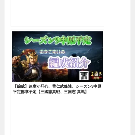
【編成】速度が肝心、曹仁武鋒陣。シーズン9中原
平定部隊予定【三國志真戦、三国志 真戦】