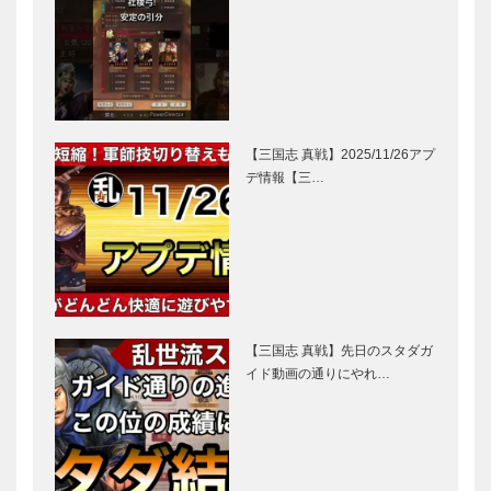
【三国志 真戦】2025/11/26アプ
デ情報【三…
【三国志 真戦】先日のスタダガ
イド動画の通りにやれ…