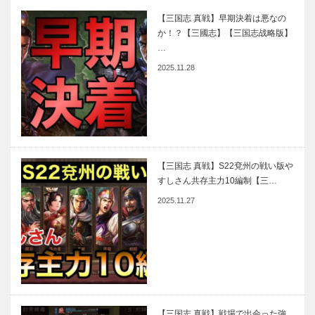
【三国志 真戦】早期決着は悪なの
か！？【三國志】【三国志战略版】
…
2025.11.28
【三国志 真戦】S22兗州の戦い版や
すしさん共存主力10編制【三…
2025.11.27
【三国志 真戦】戦場で出会った強