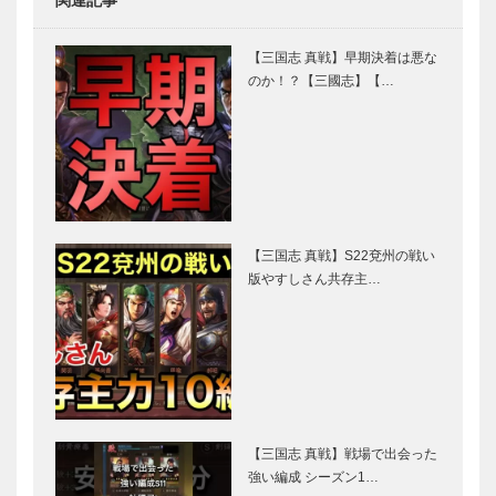
【三国志 真戦】早期決着は悪な
のか！？【三國志】【…
【三国志 真戦】S22兗州の戦い
版やすしさん共存主…
【三国志 真戦】戦場で出会った
強い編成 シーズン1…