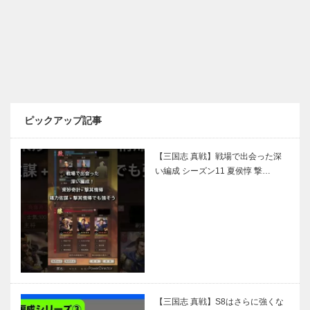
ピックアップ記事
【三国志 真戦】戦場で出会った深
い編成 シーズン11 夏侯惇 撃…
【三国志 真戦】S8はさらに強くな