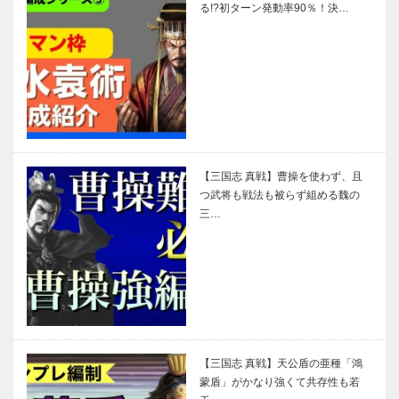
る!?初ターン発動率90％！決…
【三国志 真戦】曹操を使わず、且
つ武将も戦法も被らず組める魏の
三…
【三国志 真戦】天公盾の亜種「鴻
蒙盾」がかなり強くて共存性も若