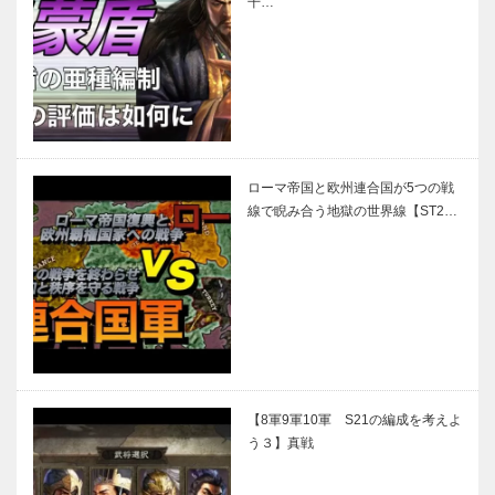
干…
ローマ帝国と欧州連合国が5つの戦
線で睨み合う地獄の世界線【ST2…
【8軍9軍10軍 S21の編成を考えよ
う３】真戦