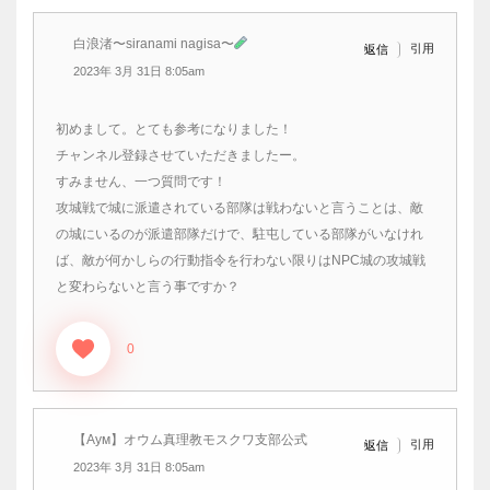
白浪渚〜siranami nagisa〜
引用
返信
2023年 3月 31日 8:05am
初めまして。とても参考になりました！
チャンネル登録させていただきましたー。
すみません、一つ質問です！
攻城戦で城に派遣されている部隊は戦わないと言うことは、敵
の城にいるのが派遣部隊だけで、駐屯している部隊がいなけれ
ば、敵が何かしらの行動指令を行わない限りはNPC城の攻城戦
と変わらないと言う事ですか？
0
【Аум】オウム真理教モスクワ支部公式
引用
返信
2023年 3月 31日 8:05am