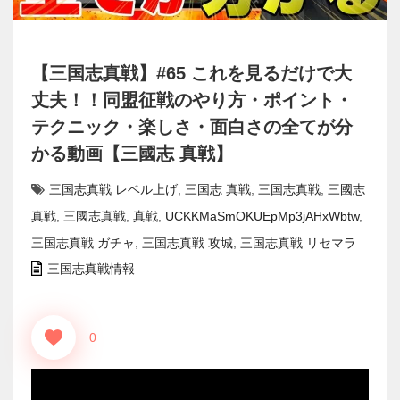
【三国志真戦】#65 これを見るだけで大
丈夫！！同盟征戦のやり方・ポイント・
テクニック・楽しさ・面白さの全てが分
かる動画【三國志 真戦】
三国志真戦 レベル上げ
,
三国志 真戦
,
三国志真戦
,
三國志
真戦
,
三國志真戦
,
真戦
,
UCKKMaSmOKUEpMp3jAHxWbtw
,
三国志真戦 ガチャ
,
三国志真戦 攻城
,
三国志真戦 リセマラ
三国志真戦情報
0