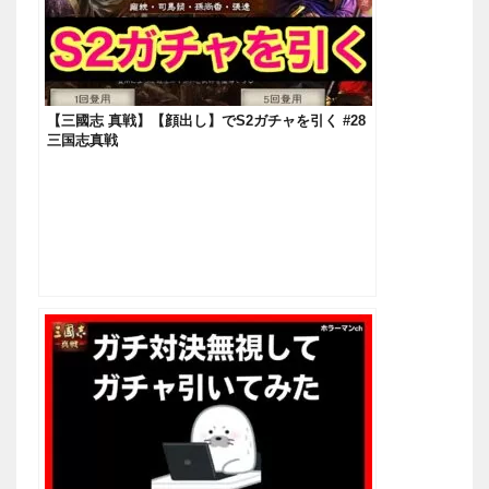
【三國志 真戦】【顔出し】でS2ガチャを引く #28
三国志真戦