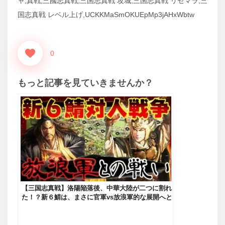
ャ,真戦,三國志真戦,三国志真戦 攻城,三国志真戦 リセマラ,三
国志真戦 レベル上げ,UCKKMaSmOKUEpMp3jAHxWbtw
0
もっと記事を見ていきませんか？
【三国志真戦】洛陽陥落後、中華大陸が二つに割れ
た！？新６鯖は、まさに官軍vs放浪軍的な展開へと
突入！！【三国志 真戦】#105