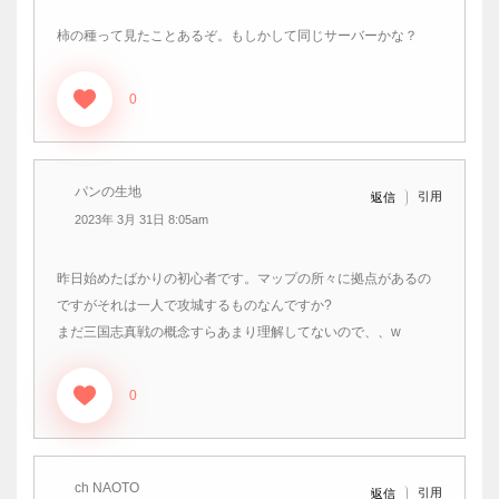
柿の種って見たことあるぞ。もしかして同じサーバーかな？
0
パンの生地
引用
返信
2023年 3月 31日 8:05am
昨日始めたばかりの初心者です。マップの所々に拠点があるの
ですがそれは一人で攻城するものなんですか?
まだ三国志真戦の概念すらあまり理解してないので、、w
0
ch NAOTO
引用
返信