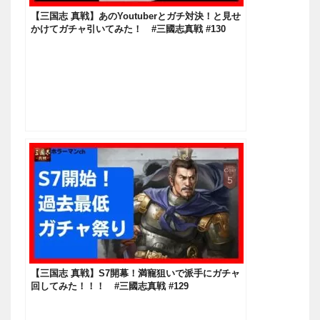
【三国志 真戦】あのYoutuberとガチ対決！と見せ
かけてガチャ引いてみた！ #三國志真戦 #130
【三国志 真戦】S7開幕！満寵狙いで派手にガチャ
回してみた！！！ #三國志真戦 #129