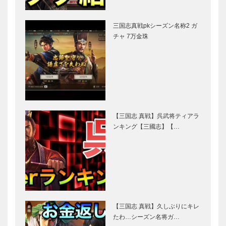
三国志真戦pkシーズン名称2 ガ
チャ 7万金珠
【三国志 真戦】呉武将ティアラ
ンキング【三國志】【…
【三国志 真戦】久しぶりにキレ
たわ…シーズン名将ガ…