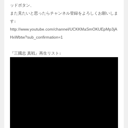
ッドボタン、
また見たいと思ったらチャンネル登録をよろしくお願いしま
す↓
http://www.youtube.com/channel/UCKKMaSmOKUEpMp3jA
HxWbtw?sub_confirmation=1
『三國志 真戦』再生リスト↓