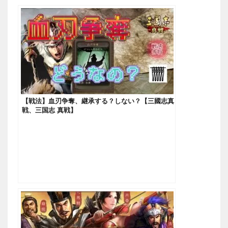
【戦法】血刃争奪、継承する？しない？【三國志真
戦、三国志 真戦】