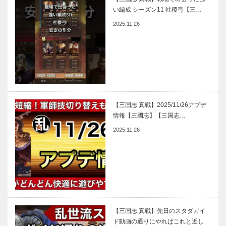
い編成 シーズン11 社稷弓【三…
2025.11.26
【三国志 真戦】2025/11/26アプデ
情報【三國志】【三国志…
2025.11.26
【三国志 真戦】先日のスタダガイ
ド動画の通りにやればこれと近し