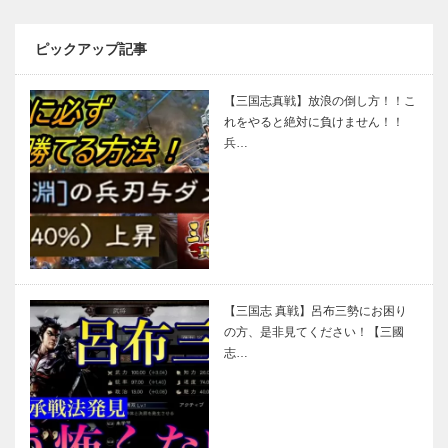
ピックアップ記事
【三国志真戦】放浪の倒し方！！こ
れをやると絶対に負けません！！
兵…
【三国志 真戦】呂布三勢にお困り
の方、是非見てください！【三國
志…