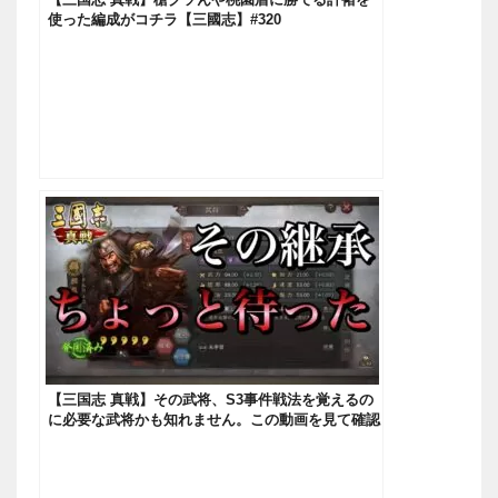
使った編成がコチラ【三國志】#320
【三国志 真戦】その武将、S3事件戦法を覚えるの
に必要な武将かも知れません。この動画を見て確認
してから継承を行って下さい【三國志】#95