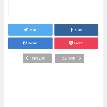
Tweet
Share
Hatena
Pocket
Post
前の記事
次の記事
navigation