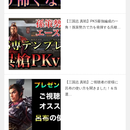
【三国志 真戦】PKS最強編成の一
角！孫策勢力で力を発揮する呉槍…
【三国志 真戦】ご視聴者の皆様に
呂布の使い方を聞きました！＆当
選…