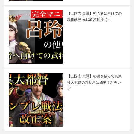
【三国志 真戦】初心者に向けての
武将解説 vol.36 呂玲綺【…
【三国志 真戦】魯粛を使っても東
呉大都督の絆効果は発動！新テン
プ…