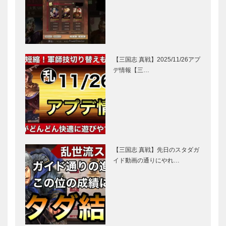
【三国志 真戦】2025/11/26アプ
デ情報【三…
【三国志 真戦】先日のスタダガ
イド動画の通りにやれ…