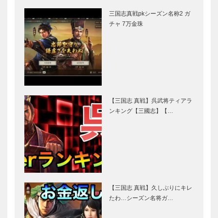
三国志真戦pkシーズン名称2 ガ
チャ 7万金珠
【三国志 真戦】呉武将ティアラ
ンキング【三國志】【…
【三国志 真戦】久しぶりにキレ
たわ…シーズン名将ガ…