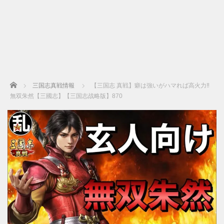
Home
三国志真戦情報
【三国志 真戦】癖は強いがハマれば高火力‼
無双朱然【三國志】【三国志战略版】870