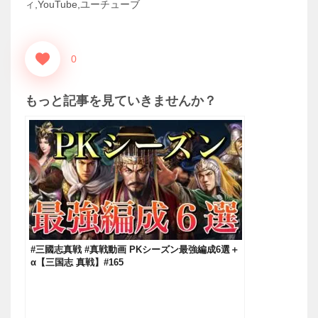
ィ,YouTube,ユーチューブ
0
もっと記事を見ていきませんか？
#三國志真戦 #真戦動画 PKシーズン最強編成6選＋‪
α‬【三国志 真戦】#165