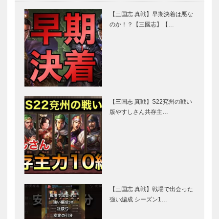
【三国志 真戦】早期決着は悪な
のか！？【三國志】【…
【三国志 真戦】S22兗州の戦い
版やすしさん共存主…
【三国志 真戦】戦場で出会った
強い編成 シーズン1…