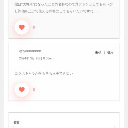
彼は“大将軍”になったほどの名将なので呉ファンとしてももう少
し評価を上げて使える武将にしてもらいたいですね…⤵
0
@tyounannnn
引用
返信
2024年 3月 25日 8:05am
コラボキャラがそもそも入手できない
0
名前