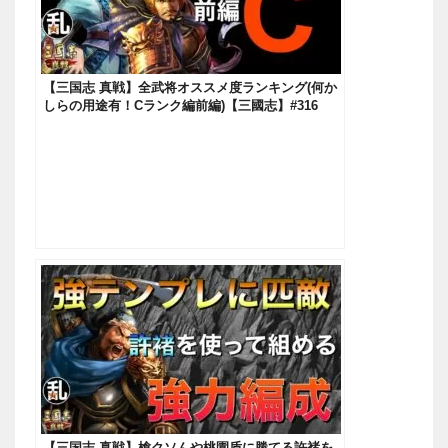
【三国志 真戦】全武将オススメ度ランキング(何か
しらの用途有！Cランク編前編)【三國志】#316
【三国志 真戦】槍クソんや桃園盾に勝てる許褚を