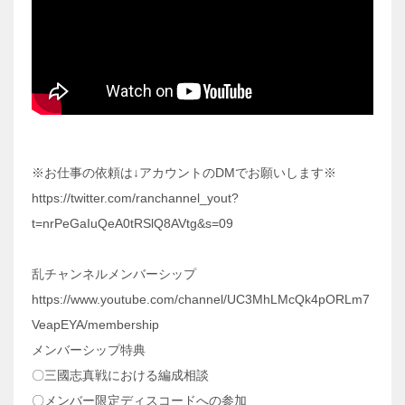
※お仕事の依頼は↓アカウントのDMでお願いします※
https://twitter.com/ranchannel_yout?
t=nrPeGaIuQeA0tRSlQ8AVtg&s=09
乱チャンネルメンバーシップ
https://www.youtube.com/channel/UC3MhLMcQk4pORLm7
VeapEYA/membership
メンバーシップ特典
〇三國志真戦における編成相談
〇メンバー限定ディスコードへの参加