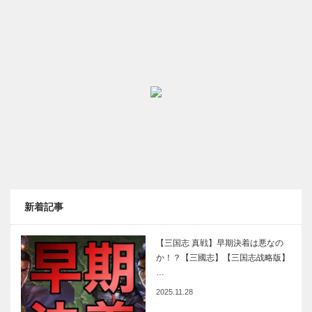
新着記事
【三国志 真戦】早期決着は悪なの
か！？【三國志】【三国志战略版】
…
2025.11.28