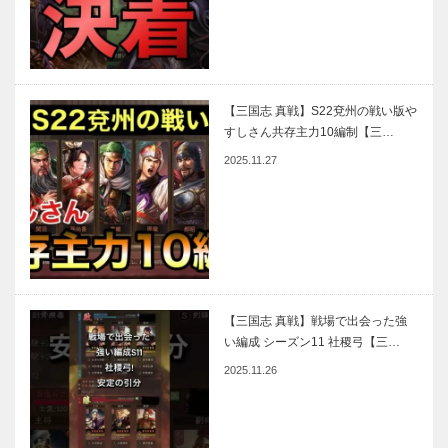
【三国志 真戦】S22兗州の戦い版や
すしさん共存主力10編制【三…
2025.11.27
【三国志 真戦】戦場で出会った強
い編成 シーズン11 社稷弓【三…
2025.11.26