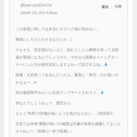
@user-pu3ii3vz7w
引用
返信
2024年 3月 25日 8:05am
この朱然に関しては本当にチグハグ感が否めない…
燃焼にしろだとかするなだとか…⤵
そもそも、安定感がない上に、組むとしたら燃焼を持ってる陸
遜が筆頭になるんでしょうけど、それなら陸遜をメインアタッ
カーにした方が絶対安定しますよねって話ですよね…
陸遜・太史慈ってあるんだったら、素直に「肉弓」のが強いの
かなぁ〜…w
何か無双関平みたいに次回アップデートされそう…
何なんでしょうねぇ〜、運営さん…
えらく“朱然”の評価が低いような気がならない…（現状星3）
正史では本来“夷陵の戦い”の都督は呂蒙が朱然を推薦してました
からねぇ〜（孫権の一存で陸遜に）