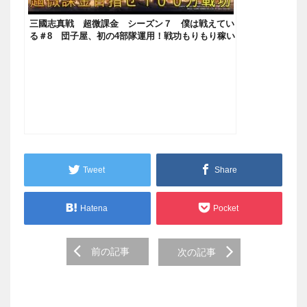
三國志真戦 超微課金 シーズン７ 僕は戦えてい
る＃8 団子屋、初の4部隊運用！戦功もりもり稼い
でいくぞー
Tweet
Share
Hatena
Pocket
Post
前の記事
次の記事
navigation