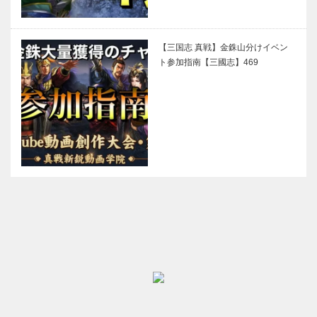
【三国志 真戦】金銖山分けイベン
ト参加指南【三國志】469