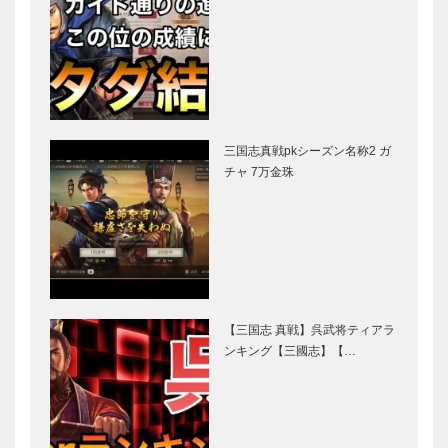
三国志真戦pkシーズン名称2 ガ
チャ 7万金珠
【三国志 真戦】呉武将ティアラ
ンキング【三國志】【…