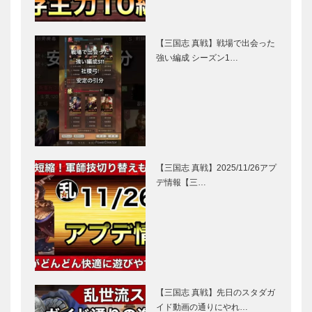
【三国志 真戦】戦場で出会った
強い編成 シーズン1…
【三国志 真戦】2025/11/26アプ
デ情報【三…
【三国志 真戦】先日のスタダガ
イド動画の通りにやれ…