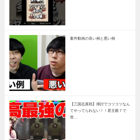
案件動画の良い例と悪い例
【三国志真戦】掃討でコツコツなん
てやってられない！！君主殿７で
世…