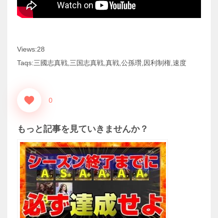
Views:28
Taqs:三國志真戦,三国志真戦,真戦,公孫瓚,因利制権,速度
0
もっと記事を見ていきませんか？