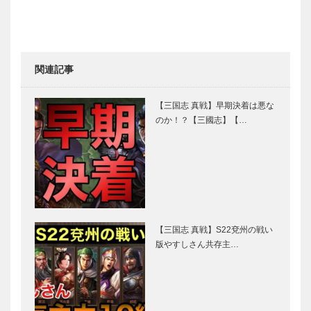
関連記事
【三国志 真戦】早期決着は悪な
のか！？【三國志】【…
【三国志 真戦】S22兗州の戦い
版やすしさん共存主…