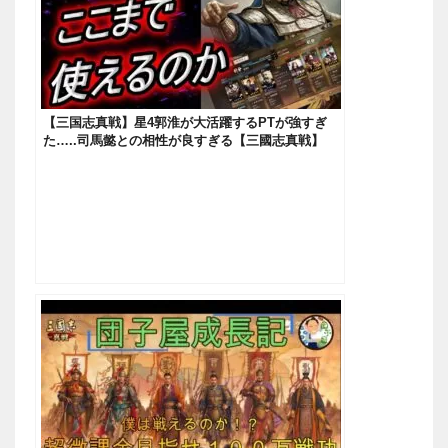
【三国志真戦】星4郭淮が大活躍するPTが強すぎ
た…..司馬懿との相性が良すぎる【三國志真戦】