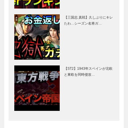
【三国志 真戦】久しぶりにキレ
たわ…シーズン名将ガ…
【ST2】1943年スペインが北欧
と東欧を同時侵攻…