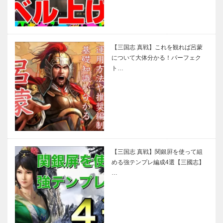
【三国志 真戦】これを観れば呂蒙
について大体分かる！パーフェク
ト…
【三国志 真戦】関銀屛を使って組
める強テンプレ編成4選【三國志】
…