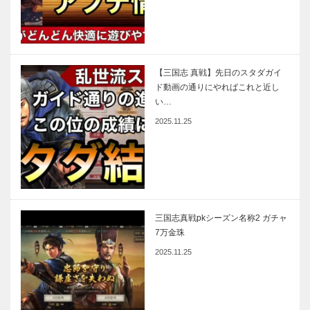
【三国志 真戦】先日のスタダガイ
ド動画の通りにやればこれと近し
い…
2025.11.25
三国志真戦pkシーズン名称2 ガチャ
7万金珠
2025.11.25