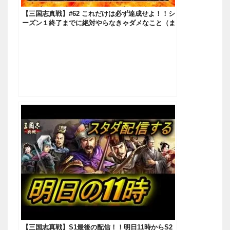
【三国志真戦】#62 これだけは必ず達成せよ！！シ
ーズン１終了までに絶対やらなきゃダメなこと（ま
だ一ヶ月ある大丈夫！！）【三國志 真戦】
【三国志真戦】S1最後の配信！！明日11時からS2