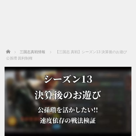
Home
三国志真戦情報
【三国志 真戦】シーズン13 決算後のお遊び
公孫瓚 因利制権