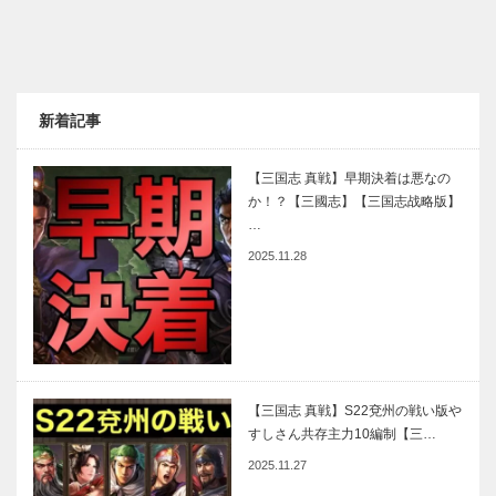
新着記事
【三国志 真戦】早期決着は悪なの
か！？【三國志】【三国志战略版】
…
2025.11.28
【三国志 真戦】S22兗州の戦い版や
すしさん共存主力10編制【三…
2025.11.27