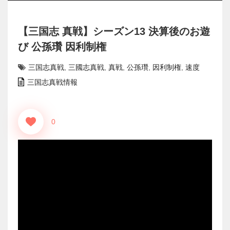
【三国志 真戦】シーズン13 決算後のお遊
び 公孫瓚 因利制権
三国志真戦
,
三國志真戦
,
真戦
,
公孫瓚
,
因利制権
,
速度
三国志真戦情報
0