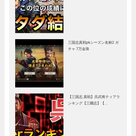
三国志真戦pkシーズン名称2 ガ
チャ 7万金珠
【三国志 真戦】呉武将ティアラ
ンキング【三國志】【…