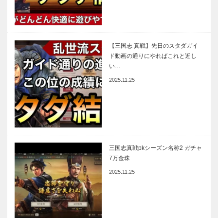
【三国志 真戦】先日のスタダガイ
ド動画の通りにやればこれと近し
い…
2025.11.25
三国志真戦pkシーズン名称2 ガチャ
7万金珠
2025.11.25