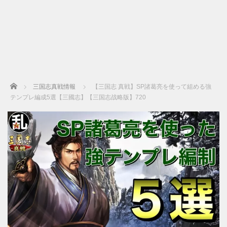
Home
三国志真戦情報
【三国志 真戦】SP諸葛亮を使って組める強
テンプレ編成5選【三國志】【三国志战略版】720