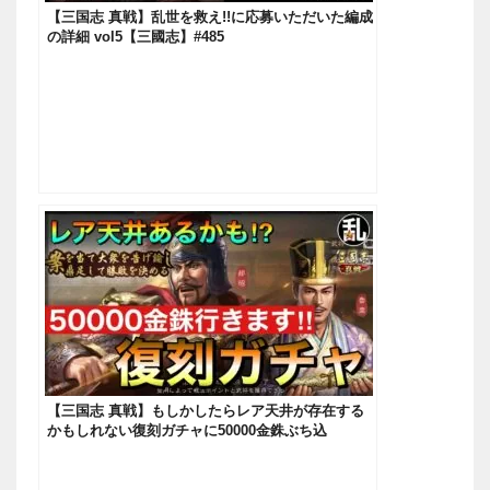
【三国志 真戦】乱世を救え!!に応募いただいた編成
の詳細 vol5【三國志】#485
【三国志 真戦】もしかしたらレア天井が存在する
かもしれない復刻ガチャに50000金銖ぶち込
む！！！【三國志】#451