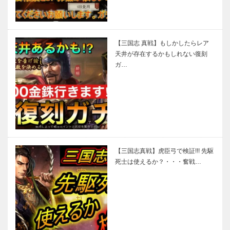
【三国志 真戦】もしかしたらレア
天井が存在するかもしれない復刻
ガ…
【三国志真戦】虎臣弓で検証!!! 先駆
死士は使えるか？・・・奮戦…