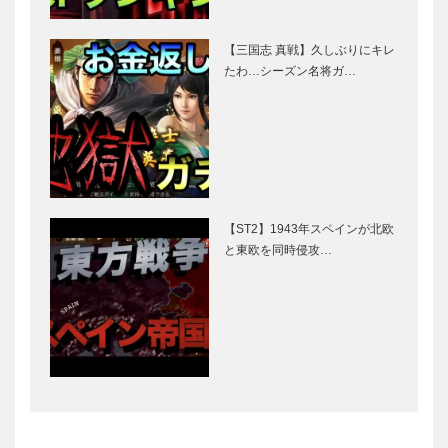
【三国志 真戦】久しぶりにキレ
たわ…シーズン名将ガ…
【ST2】1943年スペインが北欧
と東欧を同時侵攻…