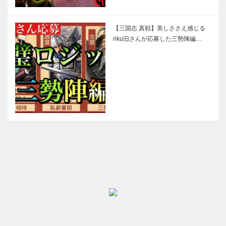
【三国志 真戦】美しささえ感じる
riku旧さんが応募した三勢陣編…