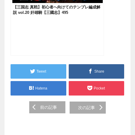
【三国志 真戦】初心者へ向けてのテンプレ編成解
説 vol.20 奸雄騎【三國志】495
Tweet
Share
Hatena
Pocket
Post
前の記事
次の記事
navigation