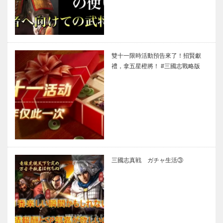
雙十一限時活動預告來了！招賢獻
禮，拿五星橙將！ #三國志戰略版
三國志真戦 ガチャ生活③