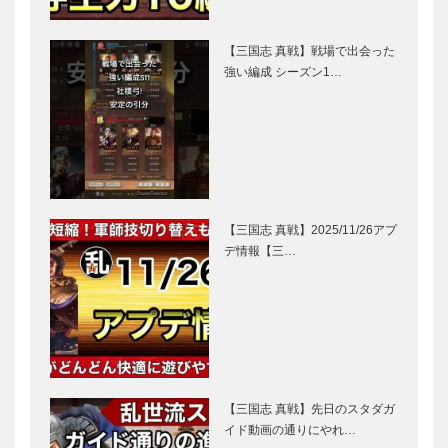
【三国志 真戦】戦場で出会った
強い編成 シーズン1…
【三国志 真戦】2025/11/26アプ
デ情報【三…
【三国志 真戦】先日のスタダガ
イド動画の通りにやれ…