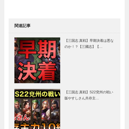
関連記事
【三国志 真戦】早期決着は悪な
のか！？【三國志】【…
【三国志 真戦】S22兗州の戦い
版やすしさん共存主…