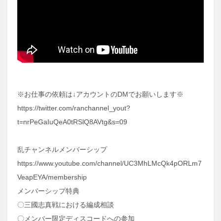
※お仕事の依頼は↓アカウントのDMでお願いします※
https://twitter.com/ranchannel_yout?
t=nrPeGaIuQeA0tRSlQ8AVtg&s=09
乱チャンネルメンバーシップ
https://www.youtube.com/channel/UC3MhLMcQk4pORLm7
VeapEYA/membership
メンバーシップ特典
〇三國志真戦における編成相談
〇メンバー限定ディスコードへの参加