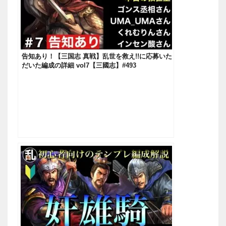
告知あり！【三国志 真戦】乱世を救え!!に応募いた
だいた編成の詳細 vol7【三國志】#493