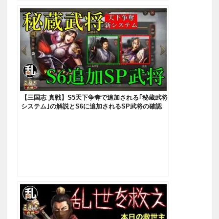
【三国志 真戦】S5天下争奪で追加される｢秘蔵武将
システム｣の解説とS6に追加されるSP武将の確認
【三國志】#180