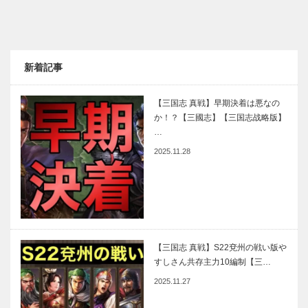
新着記事
【三国志 真戦】早期決着は悪なの
か！？【三國志】【三国志战略版】
…
2025.11.28
【三国志 真戦】S22兗州の戦い版や
すしさん共存主力10編制【三…
2025.11.27