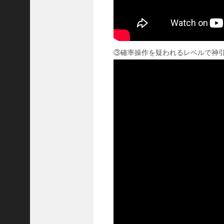
い
！
【
三
國
③確率操作を疑われるレベルで神引き
志
】
【
三
国
志
战
略
版
】
1
2
7
9
【