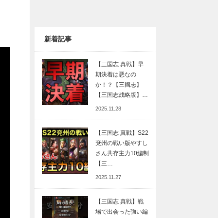
新着記事
【三国志 真戦】早
期決着は悪なの
か！？【三國志】
【三国志战略版】…
2025.11.28
【三国志 真戦】S22
兗州の戦い版やすし
さん共存主力10編制
【三…
2025.11.27
【三国志 真戦】戦
場で出会った強い編