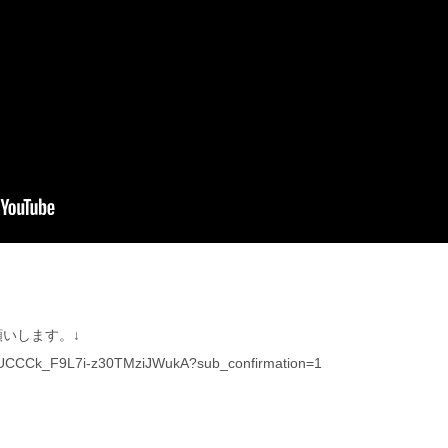
いします。↓
l/UCCCk_F9L7i-z30TMziJWukA?sub_confirmation=1