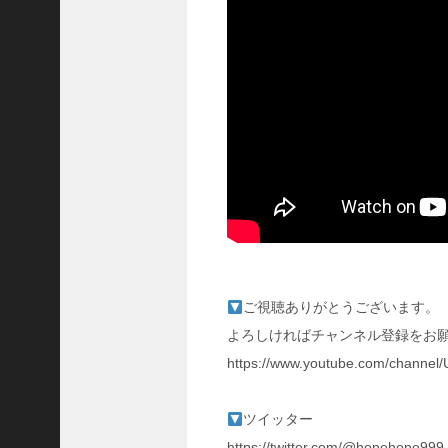
に
合
う
！
S
1
7
陳
倉
の
戦
い
の
予
習
ご視聴ありがとうございます。
【
よろしければチャンネル登録をお願
三
國
https://www.youtube.com/channe
志
】
ツイッター
【
三
https://twitter.com/@honehone999