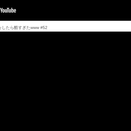
したら酷すぎたwww #52