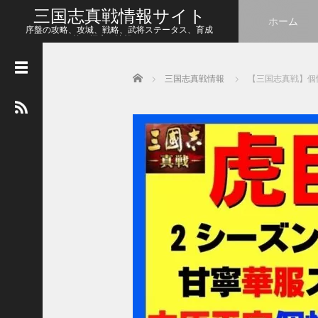
三国志真戦情報サイト
ホーム
序盤の攻略、攻城、戦略、武将ステータス、育成
等、幅広い情報をシェア
Home
三国志真戦情報
【三国志真戦】個
人
気
の
記
事
【
三
国
志
真
戦
】
こ
の
状
態