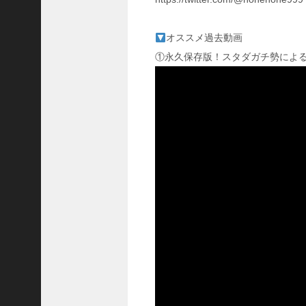
国
志
オススメ過去動画
战
略
①永久保存版！スタダガチ勢による土
版
】
1
0
7
6
【
三
国
志
真
戦
】
新
た
な