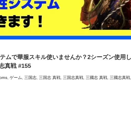
テムで華服スキル使いませんか？2シーズン使用
真戦 #155
doms
,
ゲーム
,
三国志
,
三国志 真戦
,
三国志真戦
,
三國志 真戦
,
三國志真戦