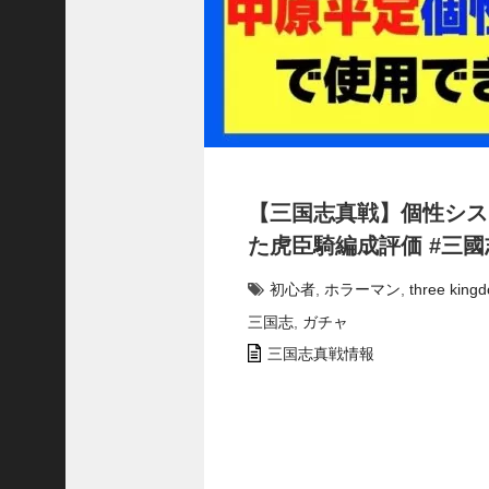
で
使
っ
て
み
た
い
！
究
【三国志真戦】個性シス
極
劉
た虎臣騎編成評価 #三國志
曄
飛
初心者
,
ホラーマン
,
three king
熊
三国志
,
ガチャ
【
三
三国志真戦情報
國
志
】
【
三
国