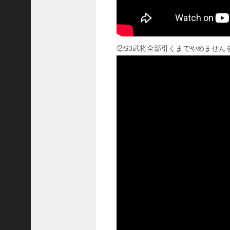
ア
プ
ロ
ー
②S3武将全部引くまでやめませんを
チ
の
登
場
！
S
P
孫
堅
の
固
有
戦
法
が
面
白