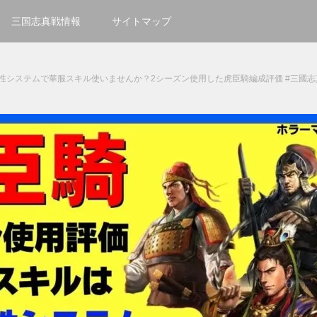
三国志真戦情報
サイトマップ
性システムで華服スキル使いませんか？2シーズン使用した虎臣騎編成評価 #三國志真戦