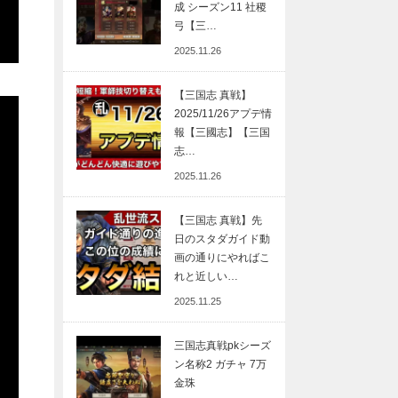
成 シーズン11 社稷
弓【三…
2025.11.26
【三国志 真戦】
2025/11/26アプデ情
報【三國志】【三国
志…
2025.11.26
【三国志 真戦】先
日のスタダガイド動
画の通りにやればこ
れと近しい…
2025.11.25
三国志真戦pkシーズ
ン名称2 ガチャ 7万
金珠