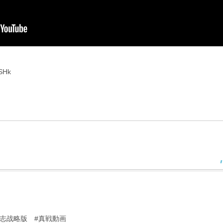
SHk
国志战略版 #真戦動画