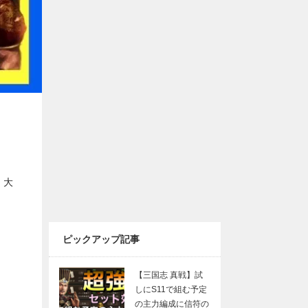
し
,
大
ピックアップ記事
【三国志 真戦】試
しにS11で組む予定
の主力編成に信符の