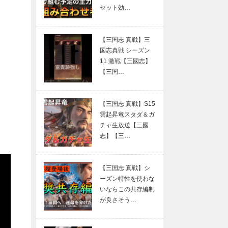
セット効…
【三国志 真戦】三
国志真戦 シーズン
11 激戦【三國志】
【三国…
【三国志 真戦】S15
雲起昇竜スタダ＆ガ
チャ生放送【三國
志】【三…
【三国志 真戦】シ
ーズン特性を使わな
いならこの共存編制
が良さそう…