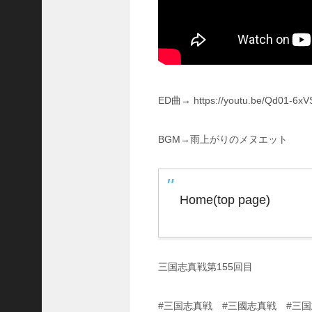
三
国
志
真
戦
】
S
ED曲→ https://youtu.be/Qd01-6xV
8
か
BGM→雨上がりのメヌエット
ら
組
め
る
Home(top page)
よ
う
に
な
っ
三国志真戦第155回目
た
S
P
#三国志真戦 #三國志真戦 #三