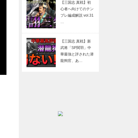
【三国志 真戦】初
心者へ向けてのテン
プレ編成解説 vol.31
…
【三国志 真戦】新
武将「SP関羽」中
華最強と評された潜
龍狗官、あ…