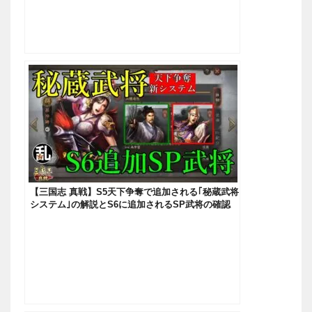
【三国志 真戦】S5天下争奪で追加される｢秘蔵武将
システム｣の解説とS6に追加されるSP武将の確認
【三國志】#180