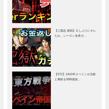
【三国志 真戦】久しぶりにキレ
たわ…シーズン名将ガ…
【ST2】1943年スペインが北欧
と東欧を同時侵攻…