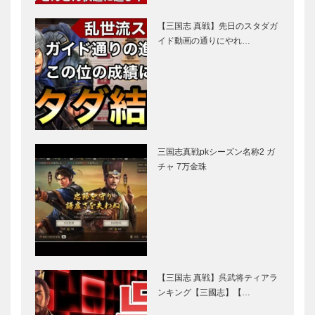
【三国志 真戦】先日のスタダガ
イド動画の通りにやれ…
三国志真戦pkシーズン名称2 ガ
チャ 7万金珠
【三国志 真戦】呉武将ティアラ
ンキング【三國志】【…