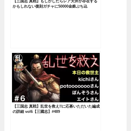
【三国志 真戦】もしかしたらレア天井が存在する
かもしれない復刻ガチャに50000金銖ぶち込
む！！！【三國志】#451
【三国志 真戦】乱世を救え!!に応募いただいた編成
の詳細 vol6【三國志】#489