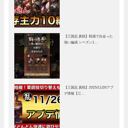
【三国志 真戦】戦場で出会った
強い編成 シーズン1…
【三国志 真戦】2025/11/26アプ
デ情報【三…