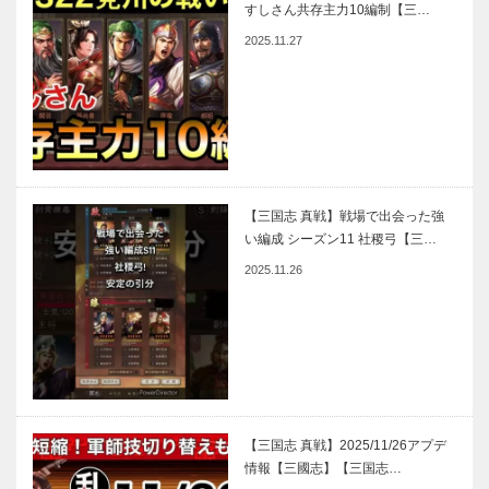
すしさん共存主力10編制【三…
2025.11.27
【三国志 真戦】戦場で出会った強
い編成 シーズン11 社稷弓【三…
2025.11.26
【三国志 真戦】2025/11/26アプデ
情報【三國志】【三国志…