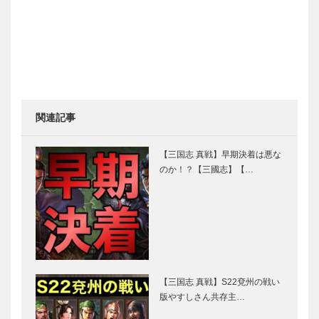
関連記事
【三国志 真戦】早期決着は悪な
のか！？【三國志】【…
【三国志 真戦】S22兗州の戦い
版やすしさん共存主…