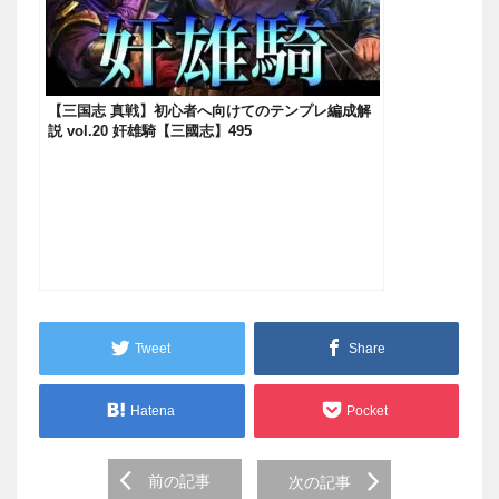
【三国志 真戦】初心者へ向けてのテンプレ編成解
説 vol.20 奸雄騎【三國志】495
Tweet
Share
Hatena
Pocket
Post
前の記事
次の記事