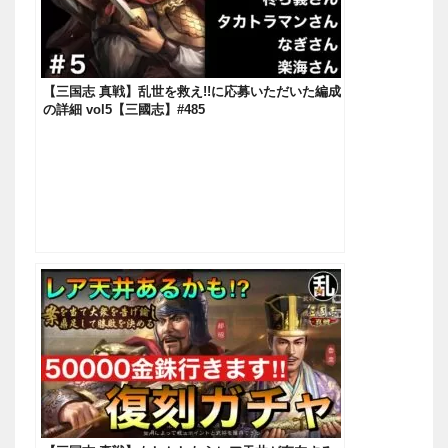
【三国志 真戦】乱世を救え!!に応募いただいた編成
の詳細 vol5【三國志】#485