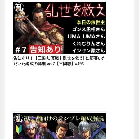
告知あり！【三国志 真戦】乱世を救え!!に応募いた
だいた編成の詳細 vol7【三國志】#493