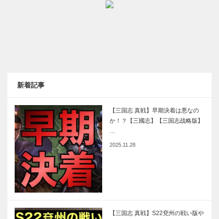
新着記事
【三国志 真戦】早期決着は悪なの
か！？【三國志】【三国志战略版】
…
2025.11.28
【三国志 真戦】S22兗州の戦い版や