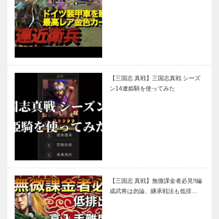
【三国志 真戦】三国志真戦 シーズ
ン14遼姫騎を使ってみた
【三国志 真戦】無微課金者必見!!編
成武将は勿論、継承戦法も低排…