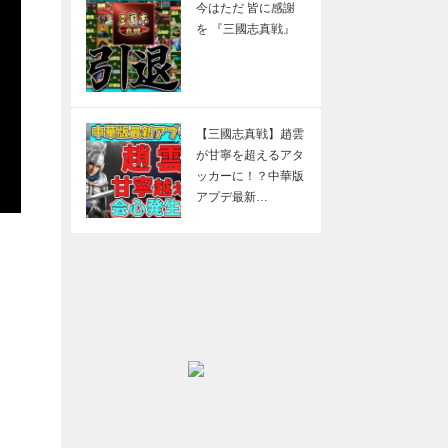
今はただ 皆に感謝
を 『三國志真戦』
【三國志真戦】趙雲
が甘寧を超えるアタ
ッカーに！？中華版
アプデ最新…