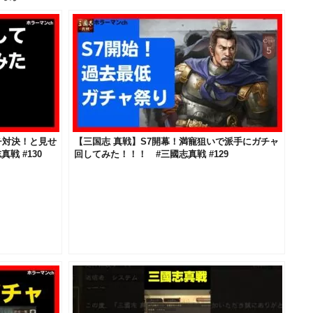
ガチ対決！と見せ
【三国志 真戦】S7開幕！満寵狙いで派手にガチャ
戦 #130
回してみた！！！ #三國志真戦 #129