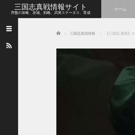
三国志真戦情報サイト
ホーム
序盤の攻略、攻城、戦略、武将ステータス、育成
等、幅広い情報をシェア
Home
三国志真戦情報
【三国志 真戦】ス
人
気
の
記
事
【
三
国
志
真
戦
】
新
た
な
ア