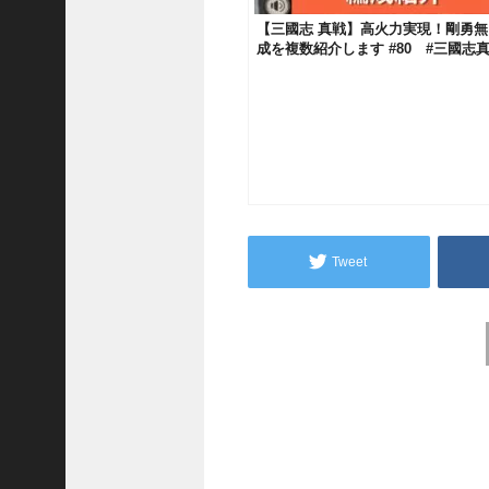
予
【三國志 真戦】高火力実現！剛勇
習
成を複数紹介します #80 #三國志真
【
三
國
志
】
【
三
国
志
Tweet
战
略
版
】
Post
1
navigation
0
7
6
【