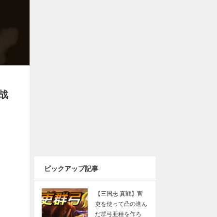
战
ピックアップ記事
【三国志 真戦】官
吏を使って凸の進ん
だ群弓亜種を作ろ