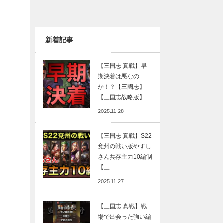
新着記事
【三国志 真戦】早
期決着は悪なの
か！？【三國志】
【三国志战略版】…
2025.11.28
【三国志 真戦】S22
兗州の戦い版やすし
さん共存主力10編制
【三…
2025.11.27
【三国志 真戦】戦
場で出会った強い編