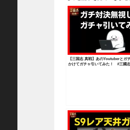
熊
【
三
國
志
】
【
三
国
【三国志 真戦】あのYoutuberと
志
かけてガチャ引いてみた！ #三國志真
战
略
版
】
1
2
1
3
【
三