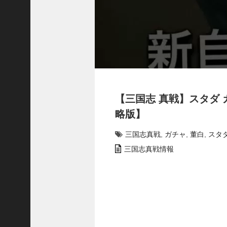
プ
ロ
ー
チ
の
登
場
！
S
【三国志 真戦】スタダ 
P
孫
略版】
堅
の
三国志真戦
,
ガチャ
,
董白
,
スタ
固
三国志真戦情報
有
戦
法
が
面
白
い
！