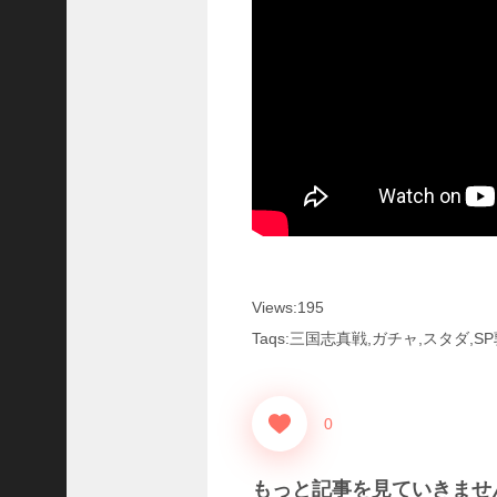
国
志
真
戦
】
こ
の
状
態
で
使
っ
て
み
Views:195
た
Taqs:三国志真戦,ガチャ,スタダ,S
い
！
究
極
0
劉
曄
もっと記事を見ていきませ
飛