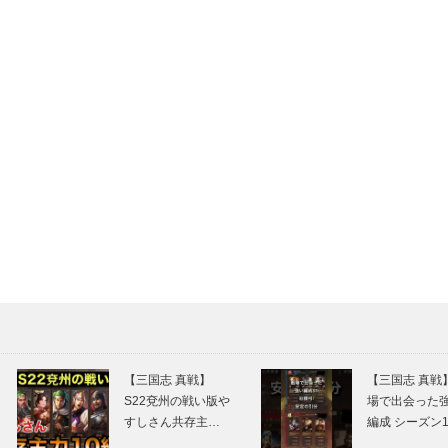
【三国志 真戦】
【三国志 真戦
S22兗州の戦い版や
場で出会った
すしさん共存主…
編成 シーズン