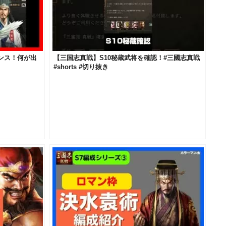
ンス！何が出
【三国志真戦】S10秘蔵武将を確認！#三國志真戦
#shorts #切り抜き