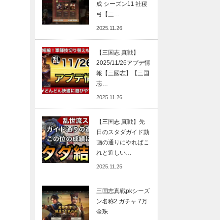
成 シーズン11 社稷
弓【三…
2025.11.26
【三国志 真戦】
2025/11/26アプデ情
報【三國志】【三国
志…
2025.11.26
【三国志 真戦】先
日のスタダガイド動
画の通りにやればこ
れと近しい…
2025.11.25
三国志真戦pkシーズ
ン名称2 ガチャ 7万
金珠