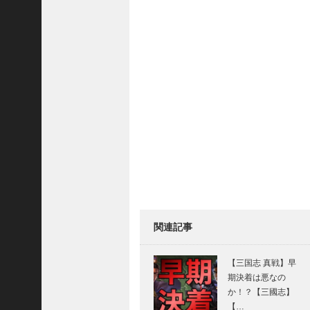
三
国
志
真
戦
】
S
8
か
ら
組
め
る
よ
う
関連記事
に
な
っ
【三国志 真戦】早
た
期決着は悪なの
S
か！？【三國志】
P
【…