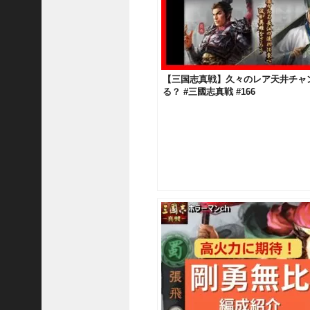
国
志
真
戦
】
【三国志真戦】久々のレア天井チャ
ま
る？ #三國志真戦 #166
だ
間
に
合
う
！
S
1
7
陳
倉
の
戦
い
の