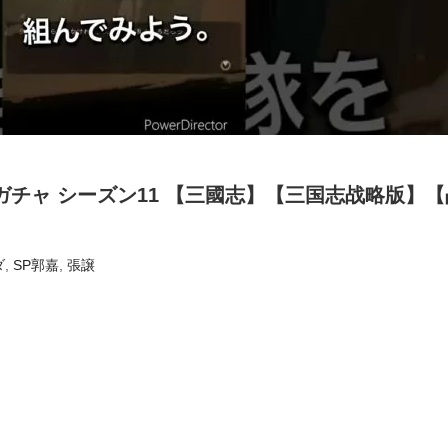
ガチャ シーズン11 【三國志】【三国志战略版】【
ダ
,
SP郭嘉
,
張譲