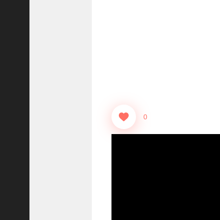
【
三
國
志
】
【
三
国
志
战
略
0
版
】
1
2
7
9
【
三