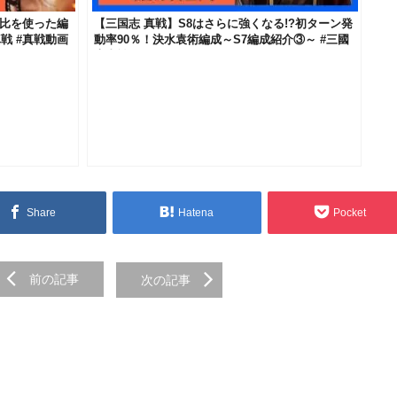
無比を使った編
【三国志 真戦】S8はさらに強くなる!?初ターン発
戦 #真戦動画
動率90％！決水袁術編成～S7編成紹介③～ #三國
志真戦 #139
Share
Hatena
Pocket
前の記事
次の記事