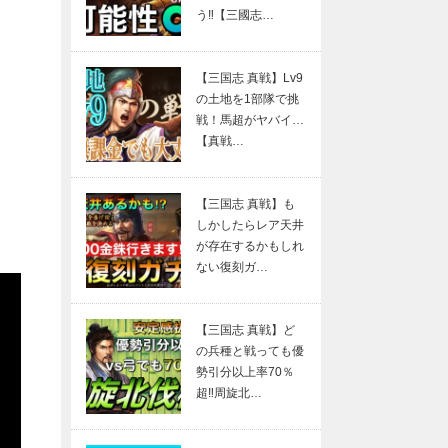
う‼【三國志…
【三国志 真戦】Lv9
の土地を1部隊で挑
戦！馬超がヤバイ…
【真戦…
【三国志 真戦】も
しかしたらレア天井
が存在するかもしれ
ない復刻ガ…
【三国志 真戦】ど
の兵種と戦っても優
勢引分以上率70％
超‼周旋北…