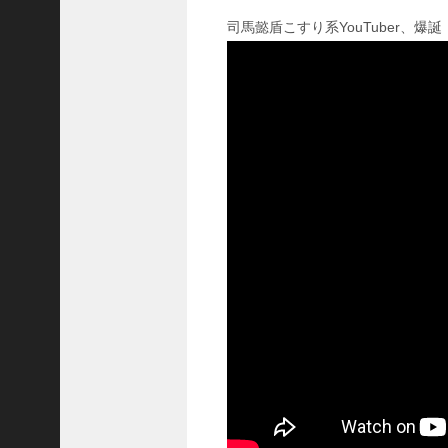
国
司馬懿盾こすり系YouTuber、爆誕
志
战
略
版
】
1
0
7
6
【
三
国
志
真
戦
】
新
た
な