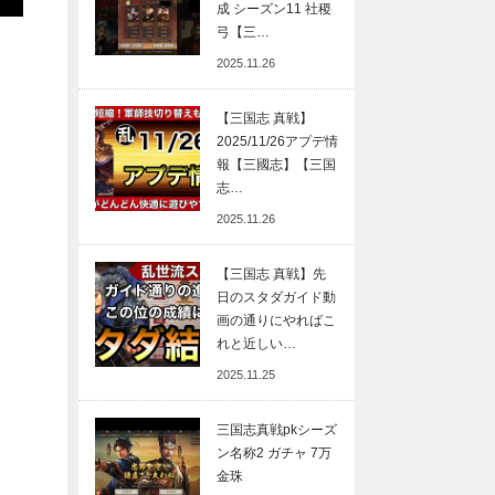
成 シーズン11 社稷
弓【三…
2025.11.26
【三国志 真戦】
2025/11/26アプデ情
報【三國志】【三国
志…
2025.11.26
【三国志 真戦】先
日のスタダガイド動
画の通りにやればこ
れと近しい…
2025.11.25
三国志真戦pkシーズ
ン名称2 ガチャ 7万
金珠