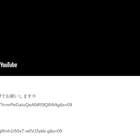
Mでお願いします※
yout?t=nrPeGaIuQeA0tRSlQ8AVtg&s=09
t=fgRmh1I50xT-w0VJ3ykb-g&s=09