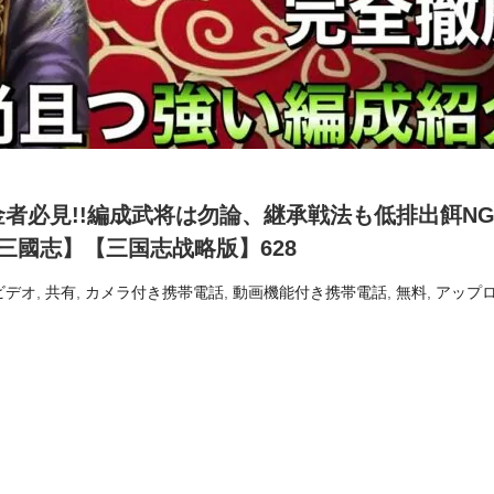
金者必見!!編成武将は勿論、継承戦法も低排出餌N
【三國志】【三国志战略版】628
ビデオ
,
共有
,
カメラ付き携帯電話
,
動画機能付き携帯電話
,
無料
,
アップ