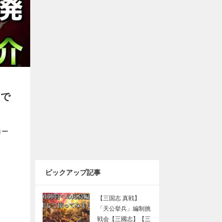
Gで
ロー
ピックアップ記事
【三国志 真戦】
「天公挙兵」編制挑
戦会【三國志】【三