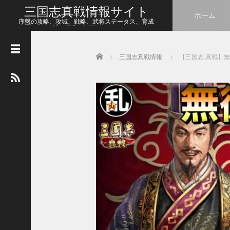
三国志真戦情報サイト
ホーム
序盤の攻略、攻城、戦略、武将ステータス、育成
等、幅広い情報をシェア
Home
三国志真戦情報
【三国志 真戦】無
人
気
の
記
事
【
三
国
志
真
戦
】
こ
の
状
態