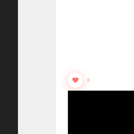
志
战
略
版
】
1
2
1
3
【
三
0
国
志
真
戦
】
ま
だ
間