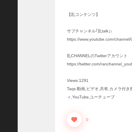
三
国
【乱コンテンツ】
志
真
戦
サブチャンネル｢乱talk｣↓
】
https://www.youtube.com/channe
S
8
か
乱CHANNELのTwitterアカウント
ら
https://twitter.com/ranchannel_you
組
め
る
Views:1291
よ
Taqs:動画,ビデオ,共有,カメラ
う
に
ィ,YouTube,ユーチューブ
な
っ
た
0
S
P