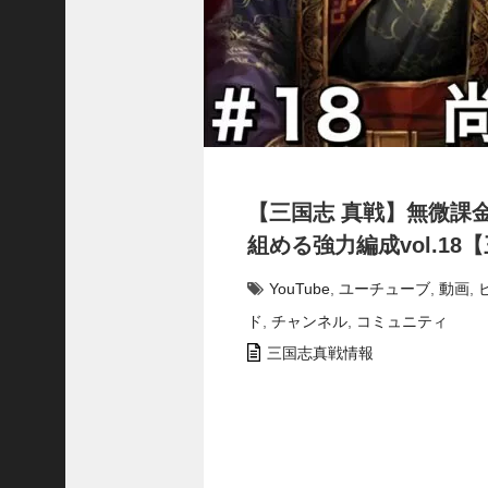
で
使
っ
て
み
た
い
！
究
【三国志 真戦】無微課
極
劉
組める強力編成vol.18
曄
飛
YouTube
,
ユーチューブ
,
動画
,
熊
ド
,
チャンネル
,
コミュニティ
【
三
三国志真戦情報
國
志
】
【
三
国