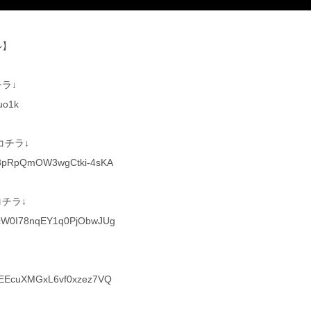
ル】
ラ↓
uo1k
コチラ↓
Cat8pRpQmOW3wgCtki-4sKA
チラ↓
CMcW0I78nqEY1q0PjObwJUg
s1EEcuXMGxL6vf0xzez7VQ