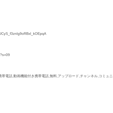
l/UCyS_f3znIg9oRBxl_kOEpqA
t?s=09
付き携帯電話,動画機能付き携帯電話,無料,アップロード,チャンネル,コミュ