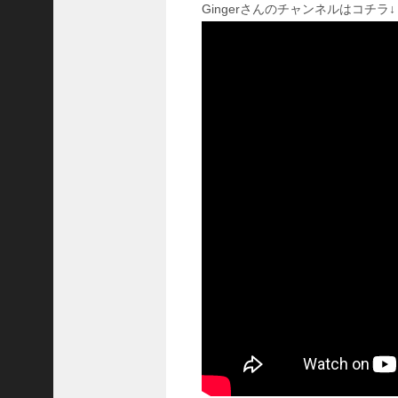
Gingerさんのチャンネルはコチラ↓
い
！
【
三
國
志
】
【
三
国
志
战
略
版
】
1
2
7
9
【