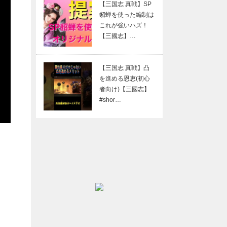
【三国志 真戦】SP
貂蝉を使った編制は
これが強いハズ！
【三國志】…
【三国志 真戦】凸
を進める恩恵(初心
者向け)【三國志】
#shor…