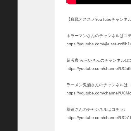
ア
プ
ロ
【真戦オススメYouTubeチャンネ
ー
チ
ホラーマンさんのチャンネルはコチ
の
登
https://youtube.com/@user-zx8ih1
場
！
超考察 みらいさんのチャンネルは
S
P
https://youtube.com/channel/U
孫
堅
ラーメン鬼酒さんのチャンネルはコ
の
固
https://youtube.com/channel/U
有
戦
華蓮さんのチャンネルはコチラ↓
法
が
https://youtube.com/channel/UC
面
白