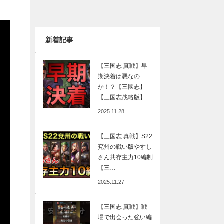
新着記事
【三国志 真戦】早
期決着は悪なの
か！？【三國志】
【三国志战略版】…
2025.11.28
【三国志 真戦】S22
兗州の戦い版やすし
さん共存主力10編制
【三…
2025.11.27
【三国志 真戦】戦
場で出会った強い編