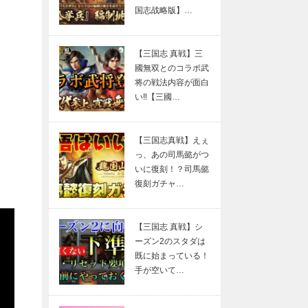
国志战略版】…
【三国志 真戦】三
國無双とのコラボ武
将の戦法内容が面白
い‼【三國…
【三国志真戦】えぇ
っ、あの司馬懿がつ
いに復刻！？司馬懿
復刻ガチャ…
【三国志 真戦】シ
ーズン2のスタダは
既に始まっている！
手が空いて…