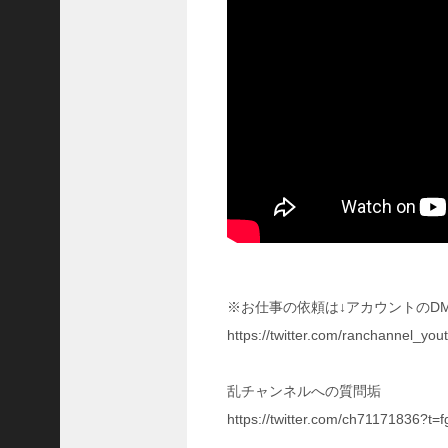
に
合
う
！
S
1
7
陳
倉
の
戦
い
の
予
習
※お仕事の依頼は↓アカウントのD
【
https://twitter.com/ranchannel_
三
國
志
乱チャンネルへの質問垢
】
https://twitter.com/ch71171836?
【
三