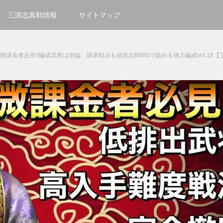
三国志真戦情報
サイトマップ
微課金者必見!!編成武将は勿論、継承戦法も低排出餌NGで組める強力編成vol.18【