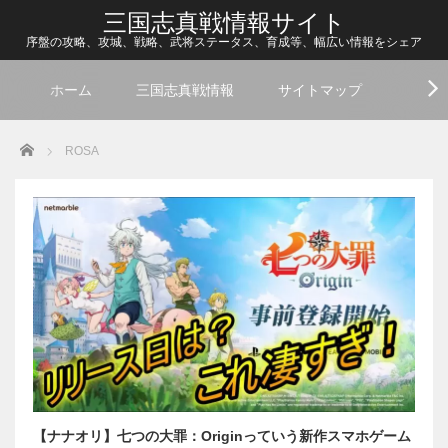
三国志真戦情報サイト
序盤の攻略、攻城、戦略、武将ステータス、育成等、幅広い情報をシェア
ホーム
三国志真戦情報
サイトマップ
Home
ROSA
【ナナオリ】七つの大罪：Originっていう新作スマホゲーム