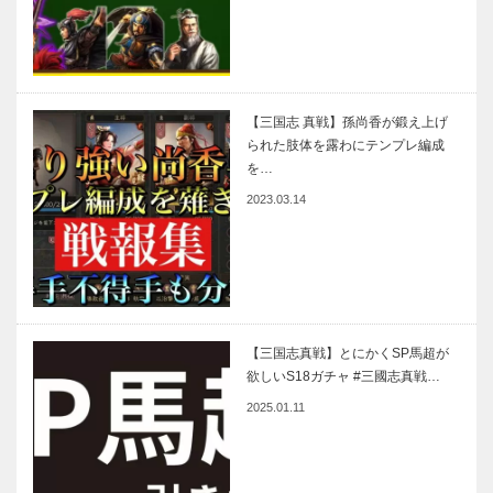
【三国志 真戦】孫尚香が鍛え上げ
られた肢体を露わにテンプレ編成
を…
2023.03.14
【三国志真戦】とにかくSP馬超が
欲しいS18ガチャ #三國志真戦…
2025.01.11