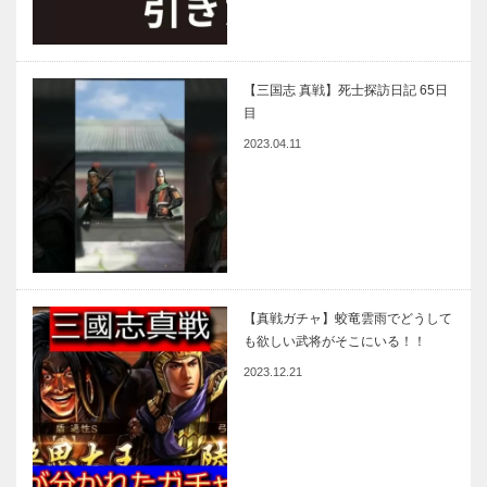
【三国志 真戦】死士探訪日記 65日
目
2023.04.11
【真戦ガチャ】蛟竜雲雨でどうして
も欲しい武将がそこにいる！！
2023.12.21