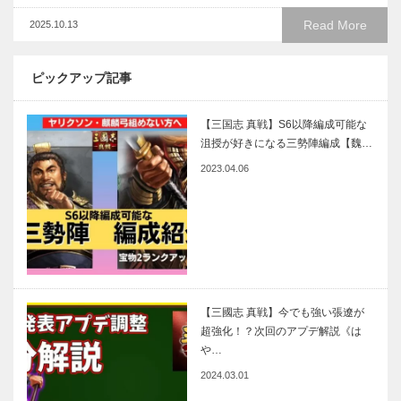
Read More
2025.10.13
ピックアップ記事
【三国志 真戦】S6以降編成可能な
沮授が好きになる三勢陣編成【魏…
2023.04.06
【三國志 真戦】今でも強い張遼が
超強化！？次回のアプデ解説《は
や…
2024.03.01