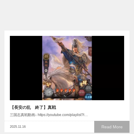
【長安の乱 終了】真戦
三国志真戦動画↓ https://youtube.com/playlist?l…
Read More
2025.11.16