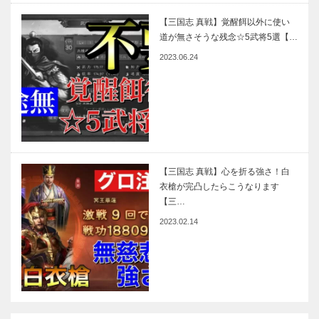
【三国志 真戦】覚醒餌以外に使い
道が無さそうな残念☆5武将5選【…
2023.06.24
【三国志 真戦】心を折る強さ！白
衣槍が完凸したらこうなります
【三…
2023.02.14