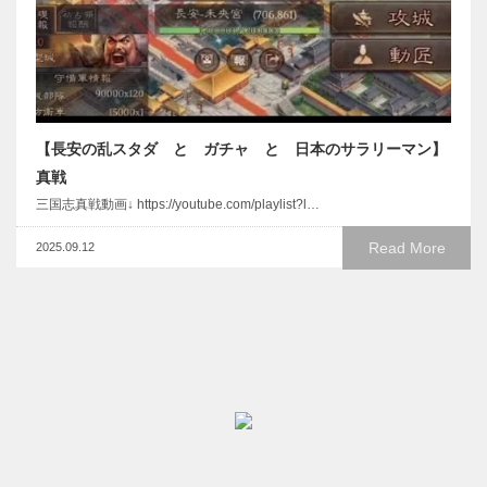
【長安の乱スタダ と ガチャ と 日本のサラリーマン】
真戦
三国志真戦動画↓ https://youtube.com/playlist?l…
Read More
2025.09.12