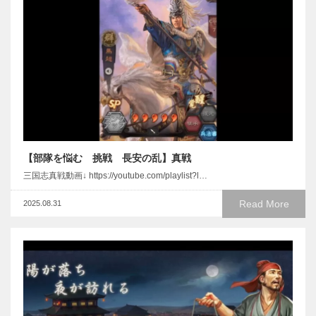
【部隊を悩む 挑戦 長安の乱】真戦
三国志真戦動画↓ https://youtube.com/playlist?l…
Read More
2025.08.31