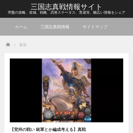
三国志真戦情報サイト
序盤の攻略、攻城、戦略、武将ステータス、育成等、幅広い情報をシェア
ホーム
三国志真戦情報
サイトマップ
Home
最強
【兗州の戦い 統軍とか編成考える】真戦