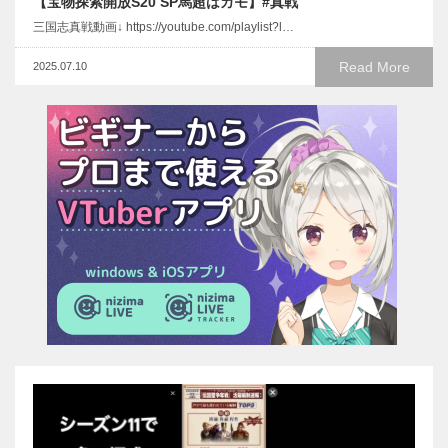
【宝物探索開放S20 SP馬超はカモ】#真戦
三国志真戦動画↓ https://youtube.com/playlist?l…
Read More
2025.07.10