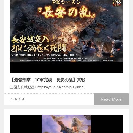
【最強部隊 10軍完成 長安の乱】真戦
三国志真戦動画↓ https://youtube.com/playlist?l…
Read More
2025.08.31