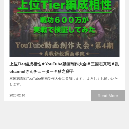
上位Tier編成相性＃YouTube動画制作大会＃三国志真戦＃乱
channelさんチューター＃猪之獅子
三国志真戦YouTube動画制作大会に参加します。 よろしくお願いいた
します。…
Read More
2023.02.10