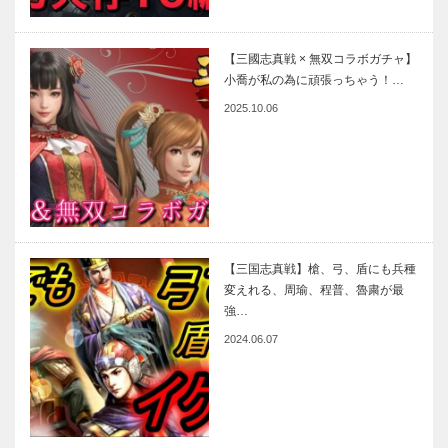
【三國志真戦 × 無双コラボガチャ】
小喬が私の為に頑張っちゃう！…
2025.10.06
【三国志真戦】槍、弓、盾にも兵種
変えれる、周瑜、程普、魯粛が最
強…
2024.06.07