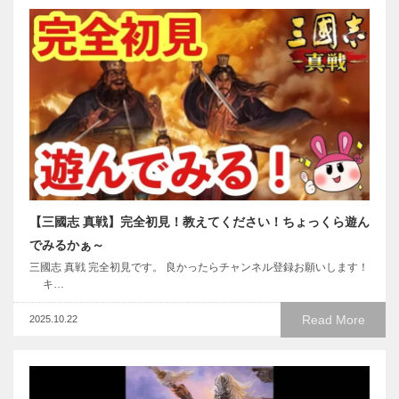
【三國志 真戦】完全初見！教えてください！ちょっくら遊ん
でみるかぁ～
三國志 真戦 完全初見です。 良かったらチャンネル登録お願いします！
キ…
Read More
2025.10.22