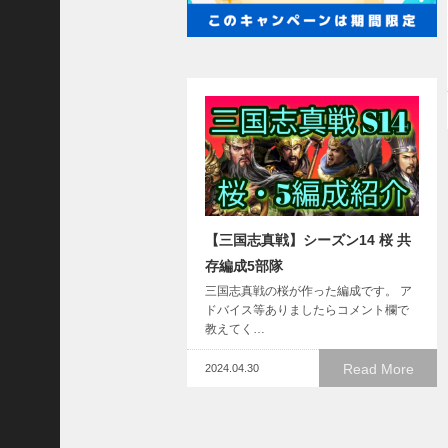
熊
【
三
國
志
】
【
三
国
志
战
【三国志真戦】シーズン14 桜 共
略
存編成5部隊
版
】
三国志真戦の桜が作った編成です。 ア
1
ドバイス等ありましたらコメント欄で
2
教えてく…
1
Read More
2024.04.30
3
【
三