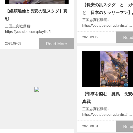
【長安の乱スタダ と 
【絶類離倫と長安の乱スタダ】真
と 日本のサラリーマン】
戦
三国志真戦動画↓
https://youtube.com/playlist?l…
三国志真戦動画↓
https://youtube.com/playlist?l…
Read
2025.09.12
Read More
2025.09.05
【部隊を悩む 挑戦 長安
真戦
三国志真戦動画↓
https://youtube.com/playlist?l…
Read
2025.08.31