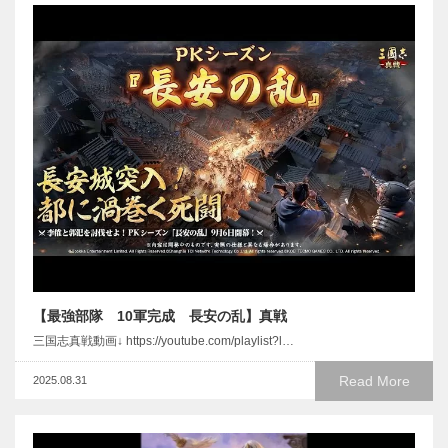
【最強部隊 10軍完成 長安の乱】真戦
三国志真戦動画↓ https://youtube.com/playlist?l…
Read More
2025.08.31