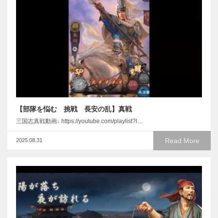
【部隊を悩む 挑戦 長安の乱】真戦
三国志真戦動画↓ https://youtube.com/playlist?l…
Read More
2025.08.31