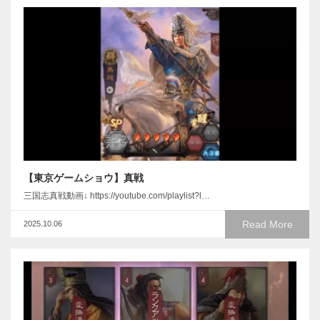
【東京ゲームショウ】真戦
三国志真戦動画↓ https://youtube.com/playlist?l…
Read More
2025.10.06