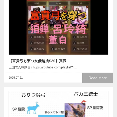
【富貴弓も穿つ女優編成S20】真戦
三国志真戦動画↓ https://youtube.com/playlist?l…
Read More
2025.07.21