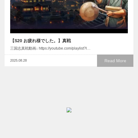
【S20 お疲れ様でした。】真戦
三国志真戦動画↓ https://youtube.com/playlist?l…
Read More
2025.08.28