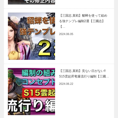
【三国志 真戦】貂蝉を使って組め
る強テンプレ編制2選【三國志】
【…
2024.06.05
【三国志 真戦】見ない日がない‼
S15雲起昇竜爆流行り編制【三國…
2024.06.22