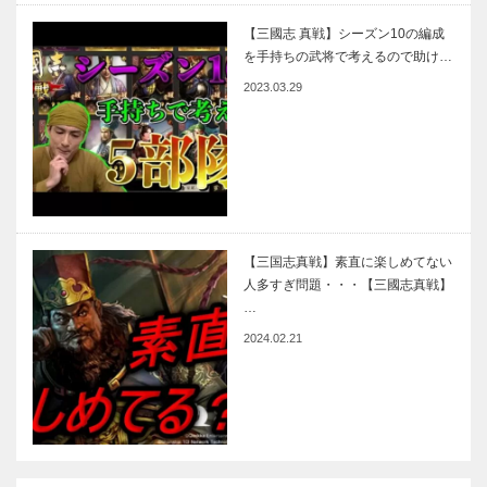
【三國志 真戦】シーズン10の編成
を手持ちの武将で考えるので助け…
2023.03.29
【三国志真戦】素直に楽しめてない
人多すぎ問題・・・【三國志真戦】
…
2024.02.21