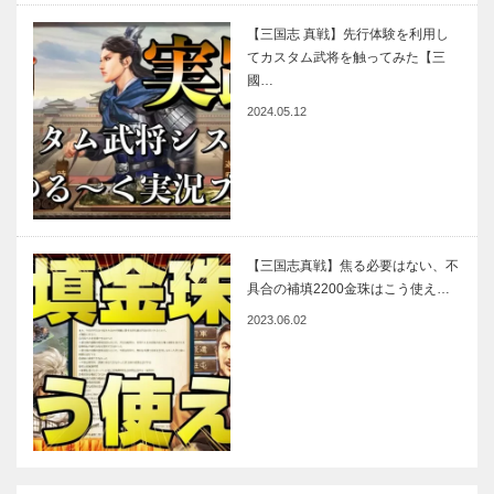
【三国志 真戦】先行体験を利用し
てカスタム武将を触ってみた【三
國…
2024.05.12
【三国志真戦】焦る必要はない、不
具合の補填2200金珠はこう使え…
2023.06.02