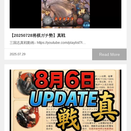
【20250728将棋ガチ勢】真戦
三国志真戦動画↓ https://youtube.com/playlist?l…
Read More
2025.07.29