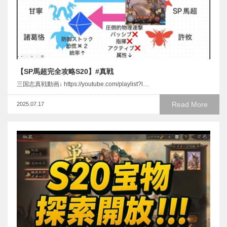
【SP馬超完全攻略S20】#真戦
三国志真戦動画↓ https://youtube.com/playlist?l…
Read More
2025.07.17