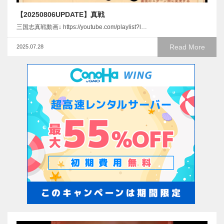
【20250806UPDATE】真戦
三国志真戦動画↓ https://youtube.com/playlist?l…
Read More
2025.07.28