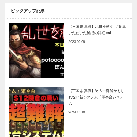
ピックアップ記事
【三国志 真戦】乱世を救え!!に応募
いただいた編成の詳細 vol…
2023.02.09
【三国志 真戦】過去一難解かもし
れない新システム「軍令台システ
ム…
2024.10.19