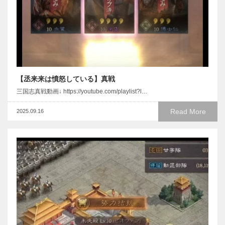
【丞来来は憤怒している】真戦
三国志真戦動画↓ https://youtube.com/playlist?l…
Read More
2025.09.16