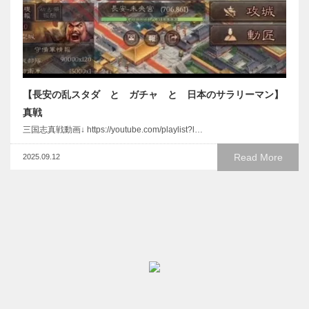
【長安の乱スタダ と ガチャ と 日本のサラリーマン】
真戦
三国志真戦動画↓ https://youtube.com/playlist?l…
Read More
2025.09.12