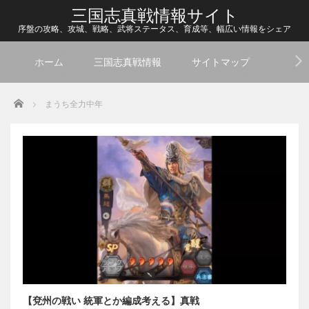
三国志真戦情報サイト
序盤の攻略、攻城、戦略、武将ステータス、育成等、幅広い情報をシェア
ホーム
三国志真戦情報
サイトマップ
Home
まうち全力中年
【兗州の戦い 統軍とか編成考える】真戦