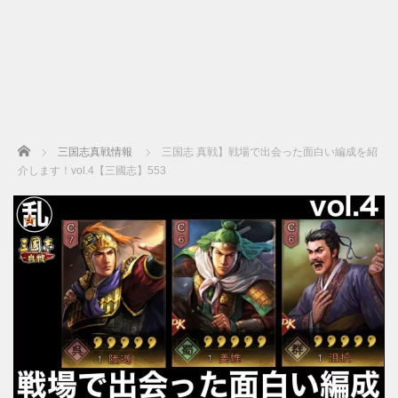
Home
三国志真戦情報
三国志 真戦】戦場で出会った面白い編成を紹
介します！vol.4【三國志】553