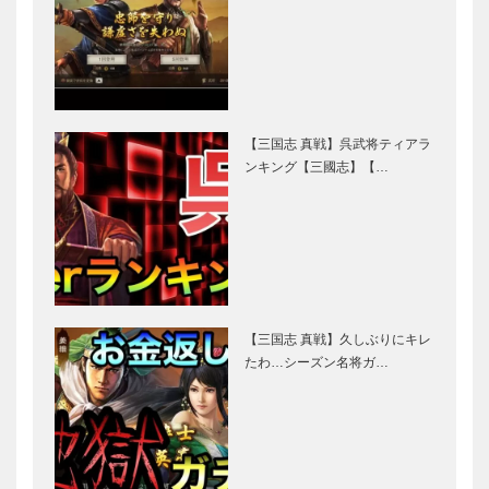
【三国志 真戦】呉武将ティアラ
ンキング【三國志】【…
【三国志 真戦】久しぶりにキレ
たわ…シーズン名将ガ…