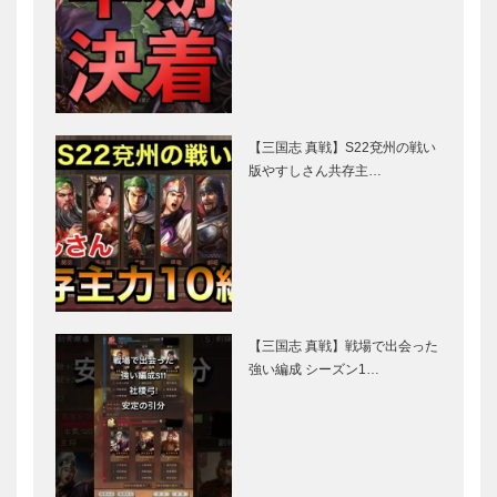
【三国志 真戦】S22兗州の戦い
版やすしさん共存主…
【三国志 真戦】戦場で出会った
強い編成 シーズン1…