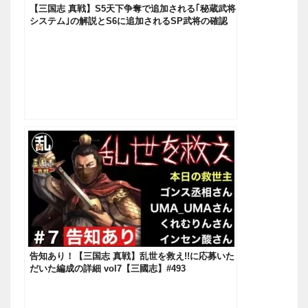
【三国志 真戦】S5天下争奪で追加される｢秘蔵武将
システム｣の解説とS6に追加されるSP武将の確認
【三國志】#180
告知あり！【三国志 真戦】乱世を救え!!に応募いた
だいた編成の詳細 vol7【三國志】#493