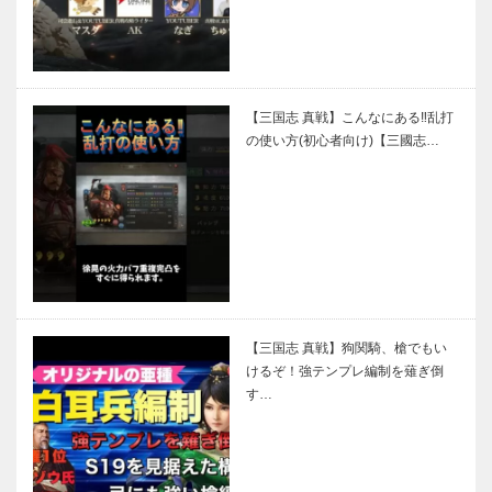
【三国志 真戦】こんなにある‼乱打
の使い方(初心者向け)【三國志…
【三国志 真戦】狗関騎、槍でもい
けるぞ！強テンプレ編制を薙ぎ倒
す…