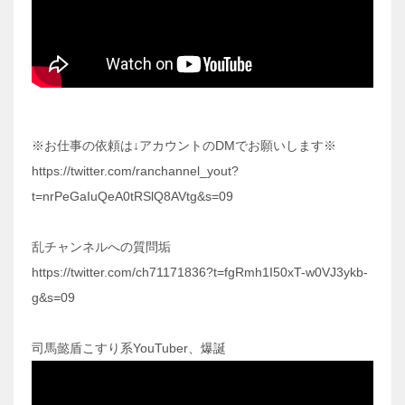
※お仕事の依頼は↓アカウントのDMでお願いします※
https://twitter.com/ranchannel_yout?
t=nrPeGaIuQeA0tRSlQ8AVtg&s=09
乱チャンネルへの質問垢
https://twitter.com/ch71171836?t=fgRmh1I50xT-w0VJ3ykb-
g&s=09
司馬懿盾こすり系YouTuber、爆誕