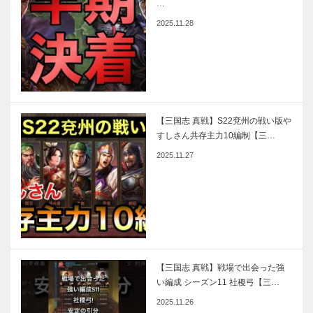
…
2025.11.28
【三国志 真戦】S22兗州の戦い版や
すしさん共存主力10編制【三…
2025.11.27
【三国志 真戦】戦場で出会った強
い編成 シーズン11 社稷弓【三…
2025.11.26