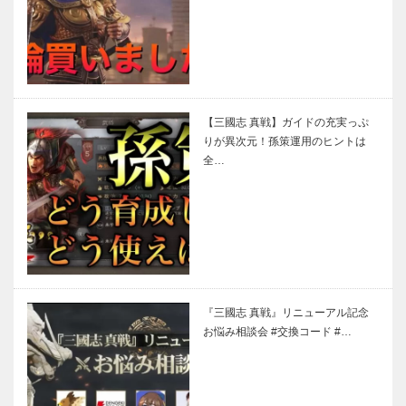
【三國志 真戦】ガイドの充実っぷ
りが異次元！孫策運用のヒントは
全…
『三國志 真戦』リニューアル記念
お悩み相談会 #交換コード #…