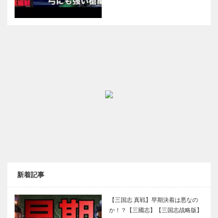
新着記事
【三国志 真戦】早期決着は悪なの
か！？【三國志】【三国志战略版】