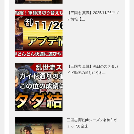
【三国志 真戦】2025/11/26アプ
デ情報【三…
【三国志 真戦】先日のスタダガ
イド動画の通りにやれ…
三国志真戦pkシーズン名称2 ガ
チャ 7万金珠