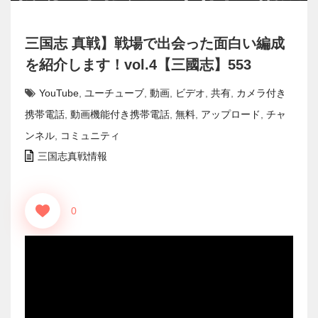
三国志 真戦】戦場で出会った面白い編成
を紹介します！vol.4【三國志】553
YouTube
,
ユーチューブ
,
動画
,
ビデオ
,
共有
,
カメラ付き
携帯電話
,
動画機能付き携帯電話
,
無料
,
アップロード
,
チャ
ンネル
,
コミュニティ
三国志真戦情報
0