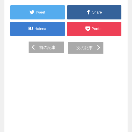
Tweet
Share
Hatena
Pocket
Post
前の記事
次の記事
navigation