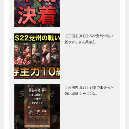
【三国志 真戦】S22兗州の戦い
版やすしさん共存主…
【三国志 真戦】戦場で出会った
強い編成 シーズン1…