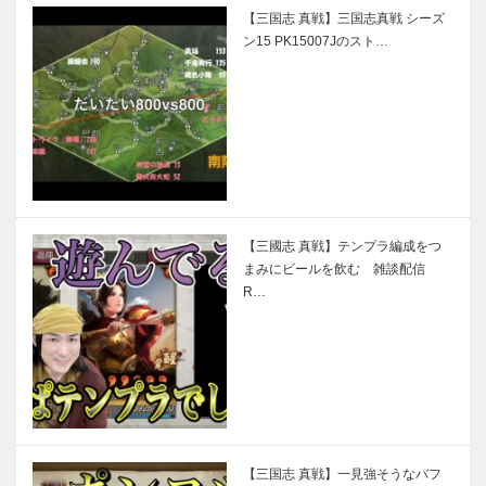
【三国志 真戦】三国志真戦 シーズ
ン15 PK15007Jのスト…
【三國志 真戦】テンプラ編成をつ
まみにビールを飲む 雑談配信
R…
【三国志 真戦】一見強そうなバフ