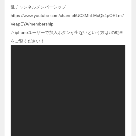
乱チャンネルメンバーシップ
https://www.youtube.com/channel/UC3MhLMcQk4pORLm7
VeapEYA/membership
△iphoneユーザーで加入ボタンが出ないという方は↓の動画
をご覧ください！