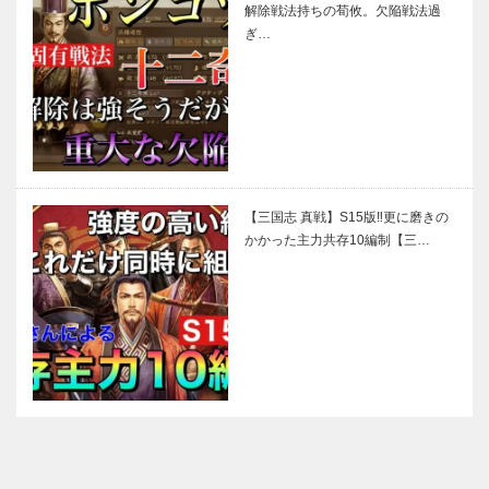
解除戦法持ちの荀攸。欠陥戦法過
ぎ…
【三国志 真戦】S15版‼更に磨きの
かかった主力共存10編制【三…