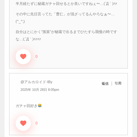
半月経たずに秘蔵ガチャ回せるとか良いですねぇ〜…(´Д｀)ﾊｧ
その中に先日言ってた「曹仁」が混ざってるんやろなぁ〜…
(^_^;)
自分はとにかく“孫策”が秘蔵で出るまでひたすら我慢の時です
な…(;´Д｀)ﾊｧﾊｧ
0
@アルカロイド-t8y
引用
返信
2025年 10月 28日 8:05pm
ガチャ回好き
0