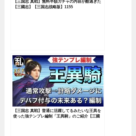
【三国志 真戦】無料半額ガチャの内容が酷過ぎた
【三國志】【三国志战略版】1155
【三国志 真戦】普通に活躍してるみたいな王異を
使った強テンプレ編制「王異騎」のご紹介【三國
志】【三国志战略版】1158