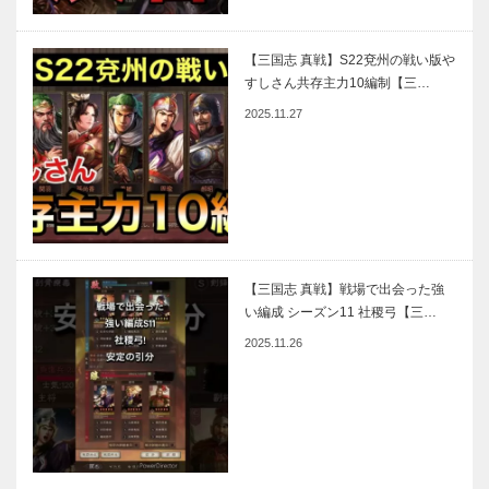
【三国志 真戦】S22兗州の戦い版や
すしさん共存主力10編制【三…
2025.11.27
【三国志 真戦】戦場で出会った強
い編成 シーズン11 社稷弓【三…
2025.11.26