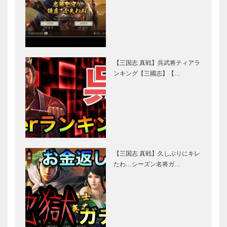
【三国志 真戦】呉武将ティアラ
ンキング【三國志】【…
【三国志 真戦】久しぶりにキレ
たわ…シーズン名将ガ…