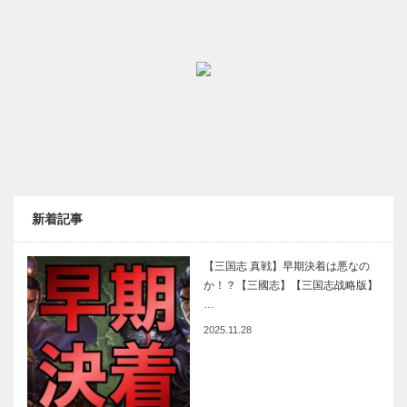
新着記事
【三国志 真戦】早期決着は悪なの
か！？【三國志】【三国志战略版】
…
2025.11.28