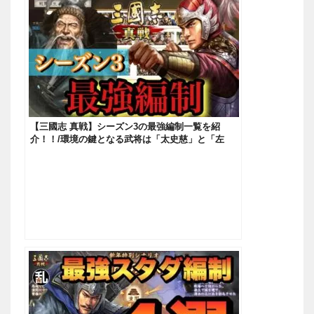
【三國志 真戦】シーズン3の最強編制一覧を紹
介！！/環境の鍵となる武将は「太史慈」と「左
慈」！？