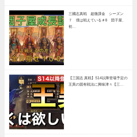
三國志真戦 超微課金 シーズン
７ 僕は戦えている＃8 団子屋、
初…
【三国志 真戦】S14以降登場予定の
王異の固有戦法に興味津々【三…