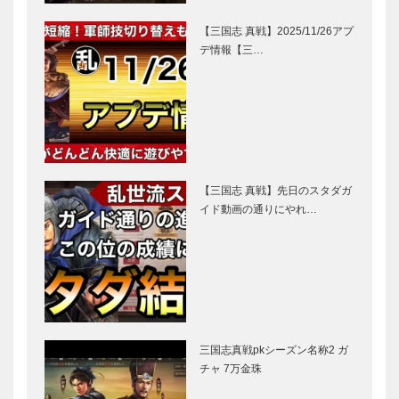
【三国志 真戦】2025/11/26アプ
デ情報【三…
【三国志 真戦】先日のスタダガ
イド動画の通りにやれ…
三国志真戦pkシーズン名称2 ガ
チャ 7万金珠