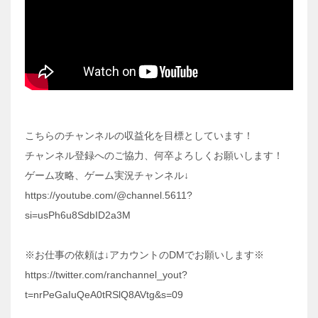
こちらのチャンネルの収益化を目標としています！
チャンネル登録へのご協力、何卒よろしくお願いします！
ゲーム攻略、ゲーム実況チャンネル↓
https://youtube.com/@channel.5611?
si=usPh6u8SdbID2a3M
※お仕事の依頼は↓アカウントのDMでお願いします※
https://twitter.com/ranchannel_yout?
t=nrPeGaIuQeA0tRSlQ8AVtg&s=09