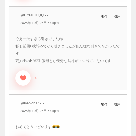
@DANCHIQQ55
引用
返信
2025年 10月 28日 8:05pm
ぐえー渋すぎる引きでしたね
私も前回6枚貯めてから引きましたが似た様な引きで辛かったで
す
高排出のN関羽･張飛とか優秀な武将がマジ出てこないです
0
@taro-chan-_-
引用
返信
2025年 10月 28日 8:05pm
おめでとうございます