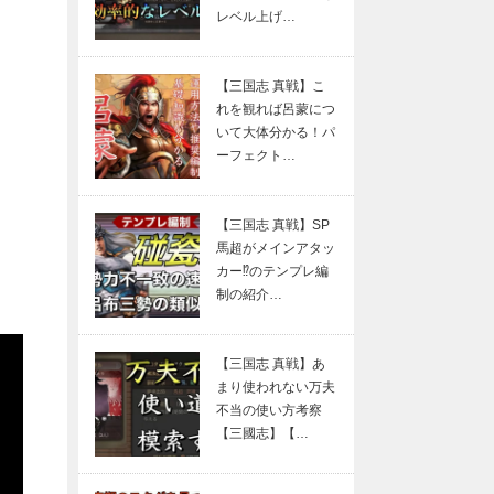
レベル上げ…
【三国志 真戦】こ
れを観れば呂蒙につ
いて大体分かる！パ
ーフェクト…
【三国志 真戦】SP
馬超がメインアタッ
カー⁉のテンプレ編
制の紹介…
【三国志 真戦】あ
まり使われない万夫
不当の使い方考察
【三國志】【…