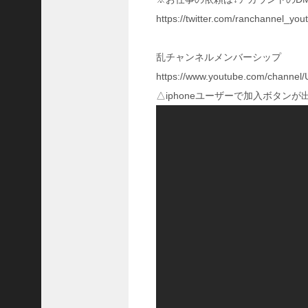
国
https://twitter.com/ranchannel_
志
战
略
乱チャンネルメンバーシップ
版
https://www.youtube.com/chan
】
△iphoneユーザーで加入ボタン
1
0
7
6
【
三
国
志
真
戦
】
新
た
な