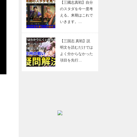
【三國志真戦】自分
のスタダを今一度考
える。来期はこれで
いきます。…
【三国志 真戦】説
明文を読むだけでは
よく分からなかった
項目を先行…