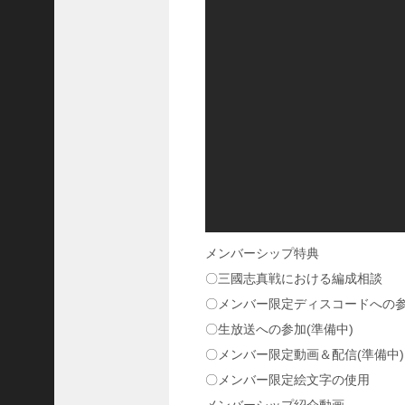
い
！
【
三
國
志
】
【
三
国
志
战
略
メンバーシップ特典
版
】
〇三國志真戦における編成相談
1
〇メンバー限定ディスコードへの
2
〇生放送への参加(準備中)
7
9
〇メンバー限定動画＆配信(準備中)
〇メンバー限定絵文字の使用
【