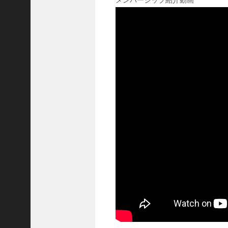
メンバーシップ紹介動画
三
国
志
真
戦
】
S
8
か
ら
組
め
る
よ
う
に
な
っ
た
S
P