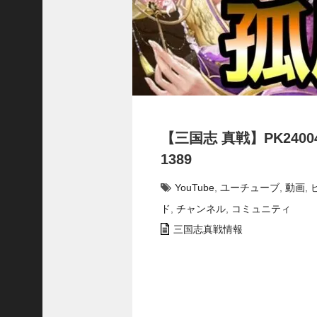
で
使
っ
て
み
た
い
！
究
【三国志 真戦】PK24
極
劉
1389
曄
飛
YouTube
,
ユーチューブ
,
動画
,
熊
ド
,
チャンネル
,
コミュニティ
【
三
三国志真戦情報
國
志
】
【
三
国