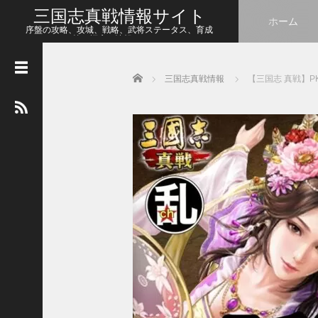
三国志真戦情報サイト
ホーム
序盤の攻略、攻城、戦略、武将ステータス、育成
等、幅広い情報をシェア
Home
三国志真戦情報
【三国志 真戦】P
人
気
の
記
事
【
三
国
志
真
戦
】
こ
の
状
態