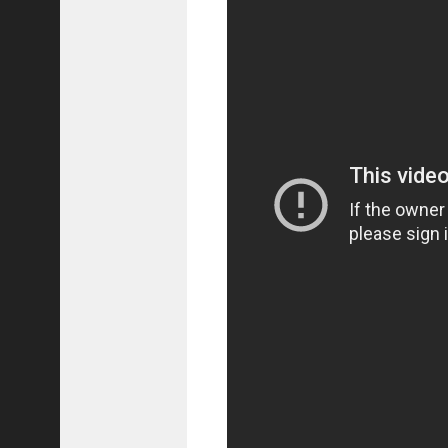
ア
プ
ロ
ー
チ
の
登
場
！
S
P
孫
堅
の
固
有
戦
法
が
面
白