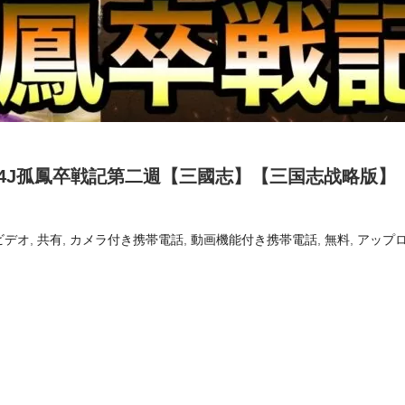
004J孤鳳卒戦記第二週【三國志】【三国志战略版】
ビデオ
,
共有
,
カメラ付き携帯電話
,
動画機能付き携帯電話
,
無料
,
アップ