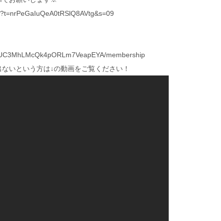
yout?t=nrPeGaIuQeA0tRSlQ8AVtg&s=09
nel/UC3MhLMcQk4pORLm7VeapEYA/membership
が出ないという方は↓の動画をご覧ください！