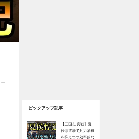
ロー
ピックアップ記事
【三国志 真戦】夏
侯惇道場で兵力消費
を抑えつつ効率的な