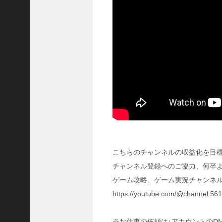
に
合
う
！
S
1
7
陳
倉
の
戦
い
の
予
習
こちらのチャンネルの収益化を目
【
チャンネル登録へのご協力、何卒
三
國
ゲーム攻略、ゲーム実況チャンネル
志
https://youtube.com/@channel.5
】
【
三
※お仕事の依頼は↓アカウントのD