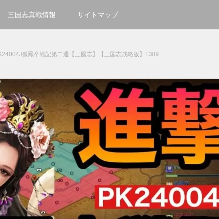
三国志真戦情報
サイトマップ
K24004J孤鳳卒戦記第二週【三國志】【三国志战略版】1389