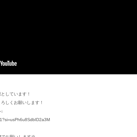
標としています！
よろしくお願いします！
↓
611?si=usPh6u8SdbID2a3M
Mでお願いします※