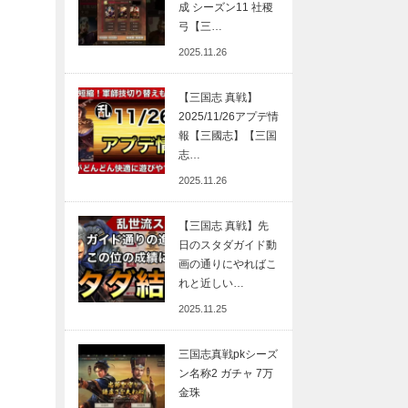
成 シーズン11 社稷
弓【三…
2025.11.26
【三国志 真戦】
2025/11/26アプデ情
報【三國志】【三国
志…
2025.11.26
【三国志 真戦】先
日のスタダガイド動
画の通りにやればこ
れと近しい…
2025.11.25
三国志真戦pkシーズ
ン名称2 ガチャ 7万
金珠