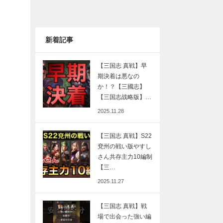
新着記事
【三国志 真戦】早
期決着は悪なの
か！？【三國志】
【三国志战略版】…
2025.11.28
【三国志 真戦】S22
兗州の戦い版やすし
さん共存主力10編制
【三…
2025.11.27
【三国志 真戦】戦
場で出会った強い編