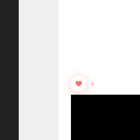
志
战
略
版
】
1
2
1
3
【
三
0
国
志
真
戦
】
ま
だ
間