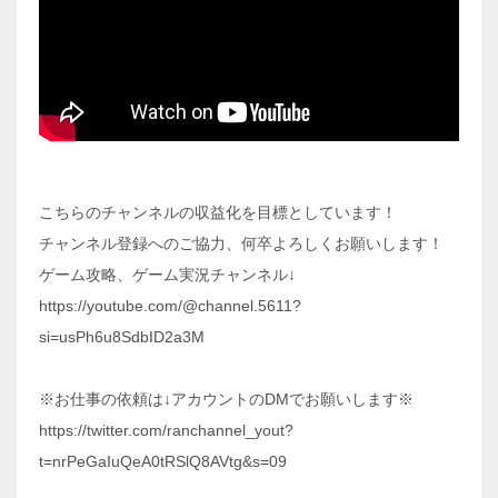
こちらのチャンネルの収益化を目標としています！
チャンネル登録へのご協力、何卒よろしくお願いします！
ゲーム攻略、ゲーム実況チャンネル↓
https://youtube.com/@channel.5611?
si=usPh6u8SdbID2a3M
※お仕事の依頼は↓アカウントのDMでお願いします※
https://twitter.com/ranchannel_yout?
t=nrPeGaIuQeA0tRSlQ8AVtg&s=09