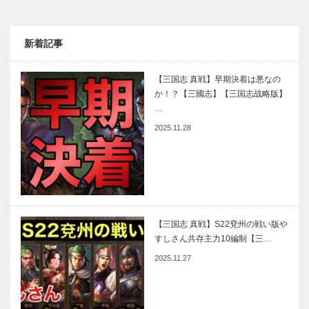
新着記事
【三国志 真戦】早期決着は悪なの
か！？【三國志】【三国志战略版】
…
2025.11.28
【三国志 真戦】S22兗州の戦い版や
すしさん共存主力10編制【三…
2025.11.27