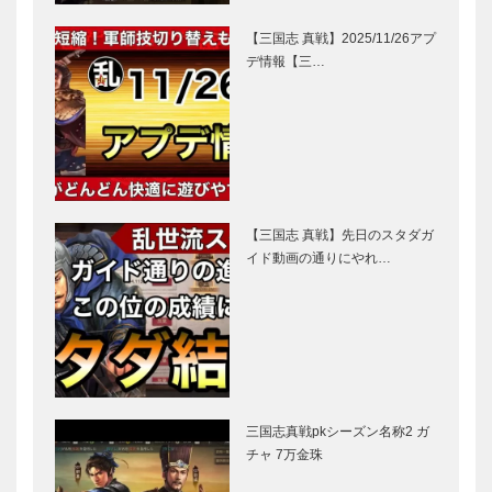
【三国志 真戦】2025/11/26アプ
デ情報【三…
【三国志 真戦】先日のスタダガ
イド動画の通りにやれ…
三国志真戦pkシーズン名称2 ガ
チャ 7万金珠