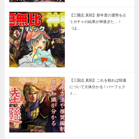
【三國志 真戦】新年度の運勢を占
うガチャの結果が神過ぎた…！
《は…
【三国志 真戦】これを観れば陸遜
について大体分かる！パーフェク
ト…