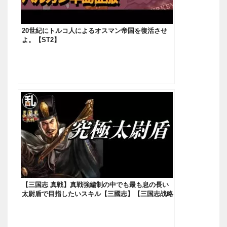
20世紀にトルコ人によるオスマン帝国を復活させ
よ。【ST2】
【三国志 真戦】真戦強編制の中でも最も息の長い
太尉盾で目指したいスキル【三國志】【三国志战略
版】937