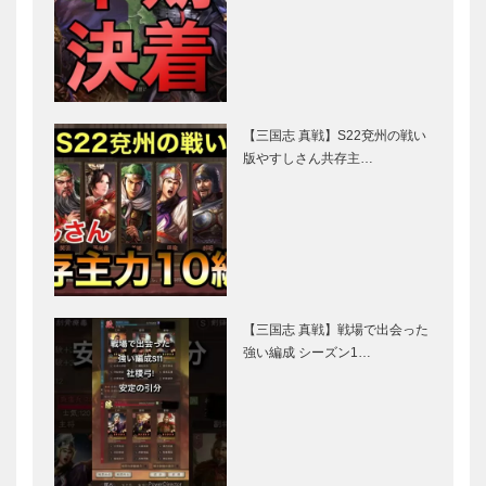
【三国志 真戦】S22兗州の戦い
版やすしさん共存主…
【三国志 真戦】戦場で出会った
強い編成 シーズン1…