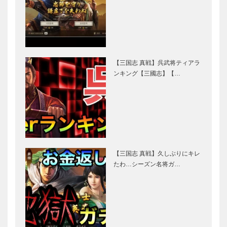
【三国志 真戦】呉武将ティアラ
ンキング【三國志】【…
【三国志 真戦】久しぶりにキレ
たわ…シーズン名将ガ…