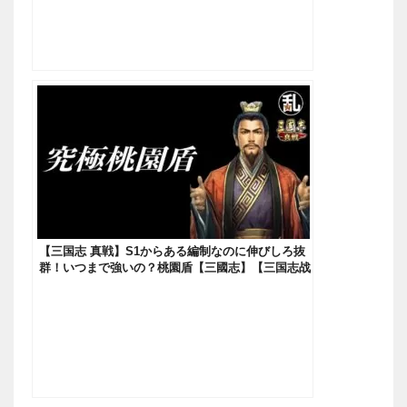
【三国志 真戦】S1からある編制なのに伸びしろ抜
群！いつまで強いの？桃園盾【三國志】【三国志战
略版】942