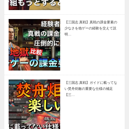
【三国志 真戦】真戦の課金要素の
少なさを他ゲーの経験を交えて説
明…
【三国志 真戦】ガイドに載ってな
い焚舟炬敵の重要な仕様の補足
【三…