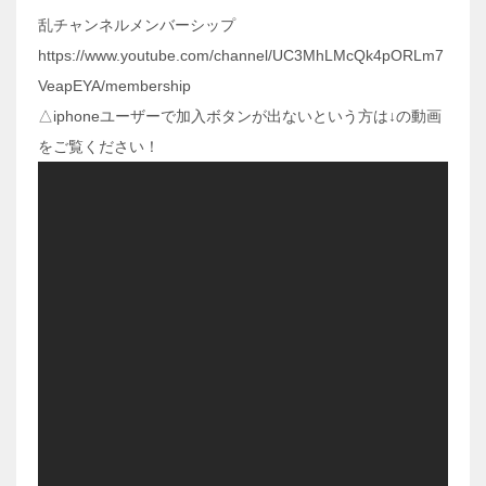
乱チャンネルメンバーシップ
https://www.youtube.com/channel/UC3MhLMcQk4pORLm7
VeapEYA/membership
△iphoneユーザーで加入ボタンが出ないという方は↓の動画
をご覧ください！