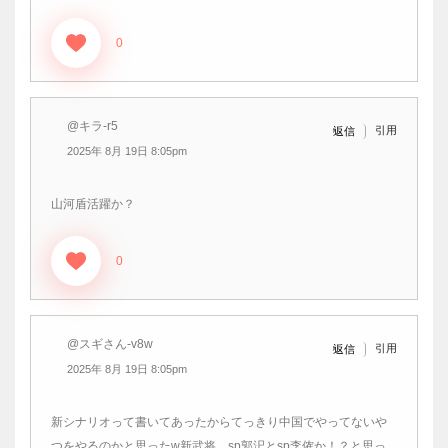
0
@キラ-r5
引用
返信
2025年 8月 19日 8:05pm
山河盾活躍か？
0
@スギさん-v8w
引用
返信
2025年 8月 19日 8:05pm
新シナリオって書いてあったからてっきり中国でやってないや
つをやるのかと思ったw新武将、sp郭汜とsp李傕か！？と思っ