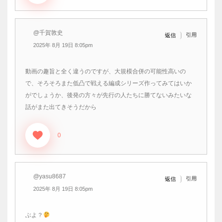
@千賀敦史
引用
返信
2025年 8月 19日 8:05pm
動画の趣旨と全く違うのですが、大規模合併の可能性高いの
で、そろそろまた低凸で戦える編成シリーズ作ってみてはいか
がでしょうか、後発の方々が先行の人たちに勝てないみたいな
話がまた出てきそうだから
0
@yasu8687
引用
返信
2025年 8月 19日 8:05pm
ぶよ？