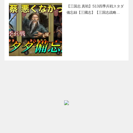
【三国志 真戦】S13四季兵戦スタダ
備忘録【三國志】【三国志战略…