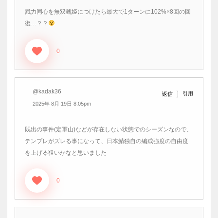
戮力同心を無双甄姫につけたら最大で1ターンに102%×8回の回
復…？？
0
@kadak36
引用
返信
2025年 8月 19日 8:05pm
既出の事件(定軍山)などが存在しない状態でのシーズンなので、
テンプレがズレる事になって、日本鯖独自の編成強度の自由度
を上げる狙いかなと思いました
0