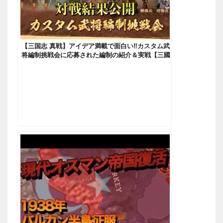
【三国志 真戦】アイデア満載で面白い‼カスタム武
将編制挑戦会に応募された編制の紹介＆実戦【三國
志】【三国志战略版】921