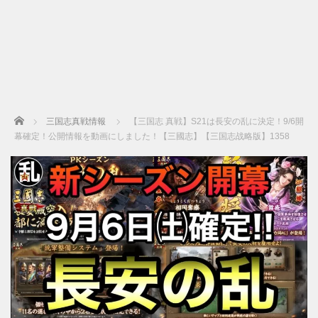
Home
三国志真戦情報
【三国志 真戦】S21は長安の乱に決定！9/6開
幕確定！公開情報を動画にしました！【三國志】【三国志战略版】1358