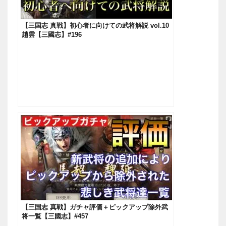
【三国志 真戦】初心者に向けての武将解説 vol.10
趙雲【三國志】#196
【三国志 真戦】ガチャ評価＋ピックアップ除外武
将一覧【三國志】#457