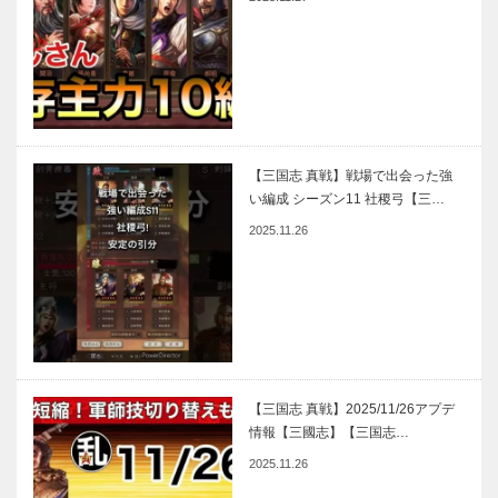
【三国志 真戦】戦場で出会った強
い編成 シーズン11 社稷弓【三…
2025.11.26
【三国志 真戦】2025/11/26アプデ
情報【三國志】【三国志…
2025.11.26