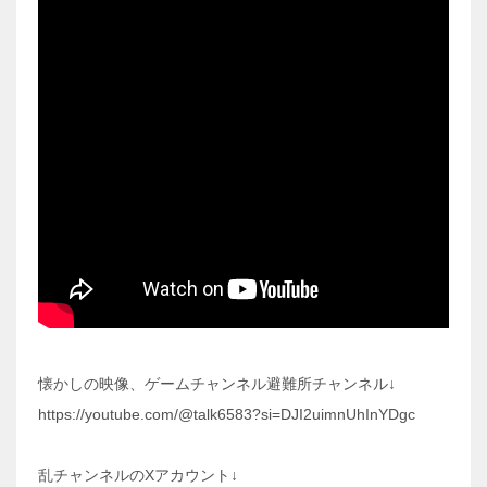
懐かしの映像、ゲームチャンネル避難所チャンネル↓
https://youtube.com/@talk6583?si=DJI2uimnUhInYDgc
乱チャンネルのXアカウント↓