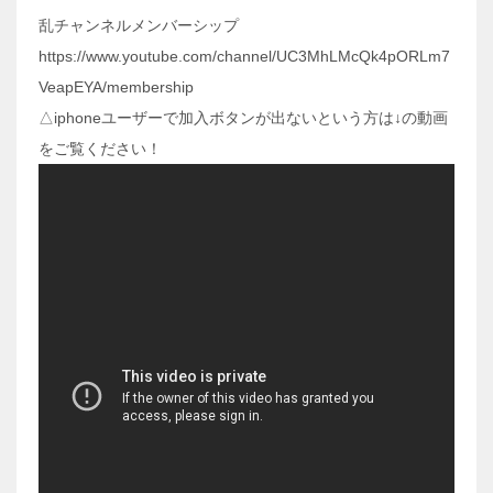
乱チャンネルメンバーシップ
https://www.youtube.com/channel/UC3MhLMcQk4pORLm7
VeapEYA/membership
△iphoneユーザーで加入ボタンが出ないという方は↓の動画
をご覧ください！