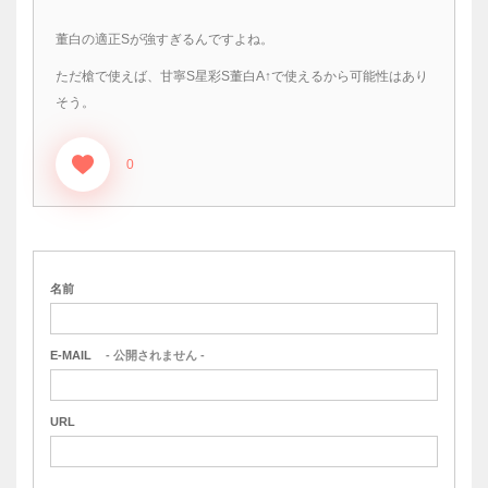
董白の適正Sが強すぎるんですよね。
ただ槍で使えば、甘寧S星彩S董白A↑で使えるから可能性はあり
そう。
0
名前
E-MAIL
- 公開されません -
URL