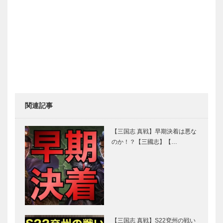
関連記事
【三国志 真戦】早期決着は悪な
のか！？【三國志】【…
【三国志 真戦】S22兗州の戦い