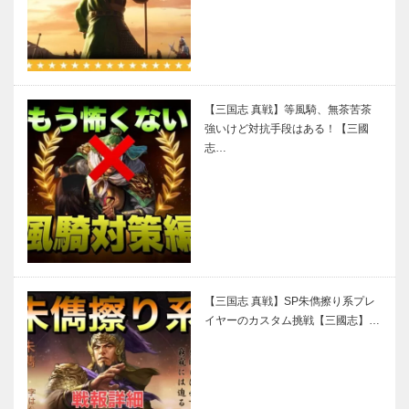
【三国志 真戦】等風騎、無茶苦茶
強いけど対抗手段はある！【三國
志…
【三国志 真戦】SP朱儁擦り系プレ
イヤーのカスタム挑戦【三國志】…