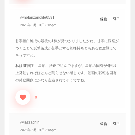
@nofanzanolife6591
引用
返信
2025年 8月 01日 8:05pm
甘寧董白編成の最後の1枠が見つかりましたかね。甘寧に洞察が
つくことで反撃編成が苦手とする剣峰持ちともある程度戦えて
そうですね。
私はSP関羽 星彩 法正で組んでますが、星彩の固有が4回以
上発動すればほとんど削らせない感じです。動画の戦報も固有
の発動回数にかなり左右されてそうですね。
0
@jazzachin
引用
返信
2025年 8月 01日 8:05pm