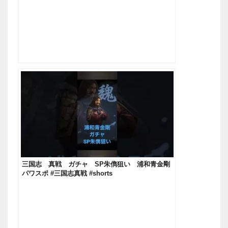
三国志 真戦 ガチャ SP朱儁狙い 浦和青金剛
パワスポ #三国志真戦 #shorts