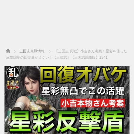
Home
三国志真戦情報
【三国志 真戦】小吉さん考案！星彩を使った
反撃編制の回復量がえぐい！【三國志】【三国志战略版】1341