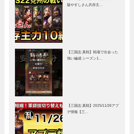
版やすしさん共存主…
【三国志 真戦】戦場で出会った
強い編成 シーズン1…
【三国志 真戦】2025/11/26アプ
デ情報【三…