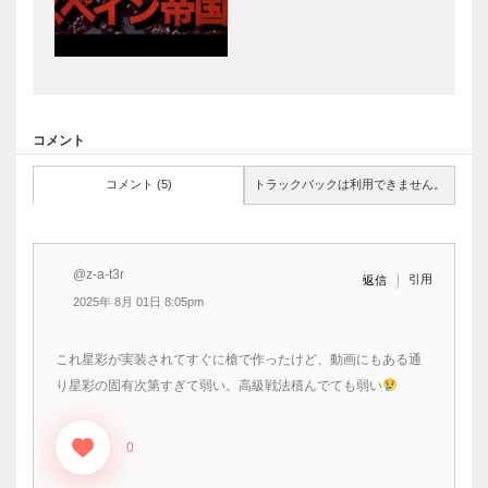
コメント
コメント (5)
トラックバックは利用できません。
@z-a-t3r
引用
返信
2025年 8月 01日 8:05pm
これ星彩が実装されてすぐに槍で作ったけど、動画にもある通
り星彩の固有次第すぎて弱い。高級戦法積んでても弱い
0