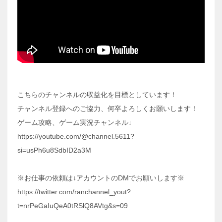
こちらのチャンネルの収益化を目標としています！
チャンネル登録へのご協力、何卒よろしくお願いします！
ゲーム攻略、ゲーム実況チャンネル↓
https://youtube.com/@channel.5611?
si=usPh6u8SdbID2a3M
※お仕事の依頼は↓アカウントのDMでお願いします※
https://twitter.com/ranchannel_yout?
t=nrPeGaIuQeA0tRSlQ8AVtg&s=09