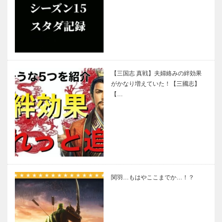
【三国志 真戦】夫婦絡みの絆効果
がかなり増えていた！【三國志】
【…
関羽…もはやここまでか…！？