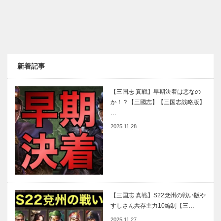
新着記事
【三国志 真戦】早期決着は悪なの
か！？【三國志】【三国志战略版】
…
2025.11.28
【三国志 真戦】S22兗州の戦い版や
すしさん共存主力10編制【三…
2025.11.27