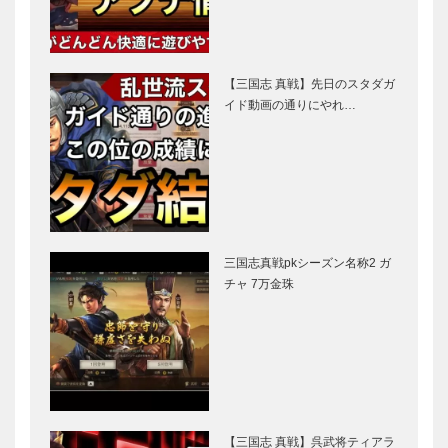
【三国志 真戦】先日のスタダガ
イド動画の通りにやれ…
三国志真戦pkシーズン名称2 ガ
チャ 7万金珠
【三国志 真戦】呉武将ティアラ