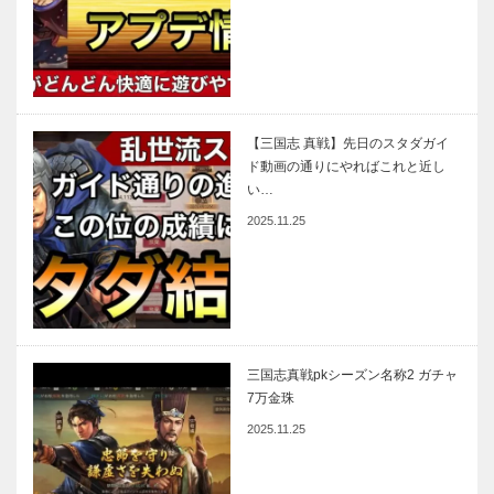
【三国志 真戦】先日のスタダガイ
ド動画の通りにやればこれと近し
い…
2025.11.25
三国志真戦pkシーズン名称2 ガチャ
7万金珠
2025.11.25