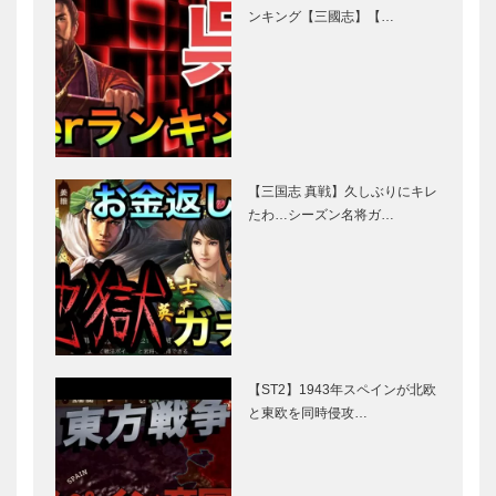
ンキング【三國志】【…
【三国志 真戦】久しぶりにキレ
たわ…シーズン名将ガ…
【ST2】1943年スペインが北欧
と東欧を同時侵攻…