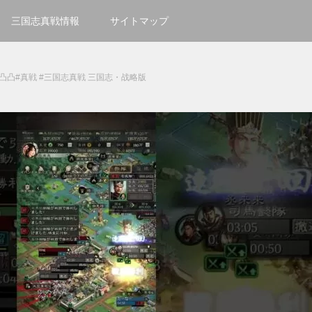
三国志真戦情報
サイトマップ
凸凸凸#真戦 #三国志真戦 三国志・战略版