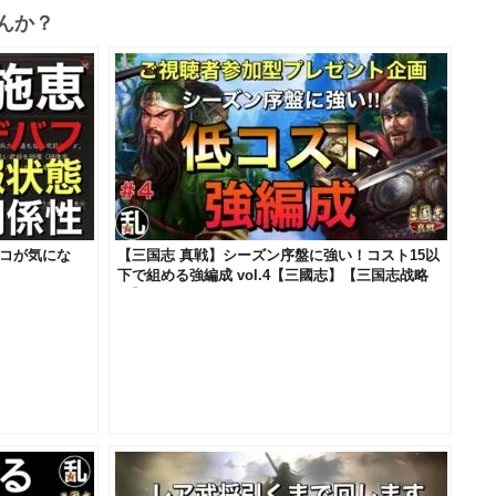
んか？
ココが気にな
【三国志 真戦】シーズン序盤に強い！コスト15以
下で組める強編成 vol.4【三國志】【三国志战略
版】687