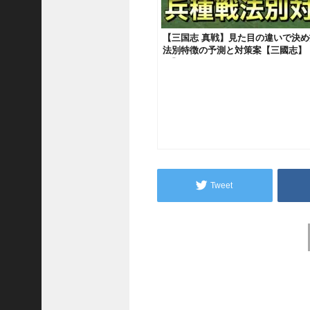
予
習
【
【三国志 真戦】見た目の違いで決
法別特徴の予測と対策案【三國志】
三
版】705
國
志
】
【
三
国
志
战
略
Tweet
版
】
1
Post
0
navigation
7
6
【