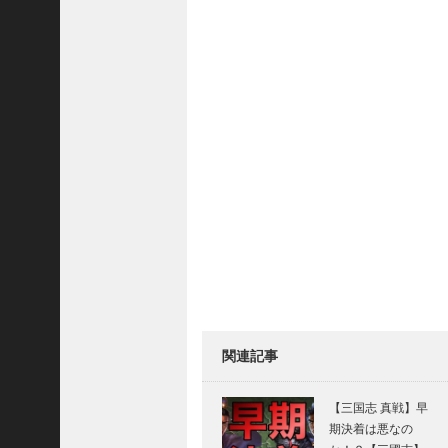
三
国
志
真
戦
】
S
8
か
ら
組
め
る
よ
う
に
な
関連記事
っ
た
【三国志 真戦】早
S
期決着は悪なの
P