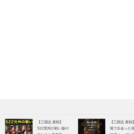
【三国志 真戦】
【三国志 真戦
S22兗州の戦い版や
場で出会った