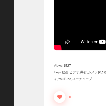
国
志
真
戦
】
こ
の
状
態
で
使
っ
て
み
Views:1527
た
Taqs:動画,ビデオ,共有,カメラ
い
ィ,YouTube,ユーチューブ
！
究
極
劉
0
曄
飛