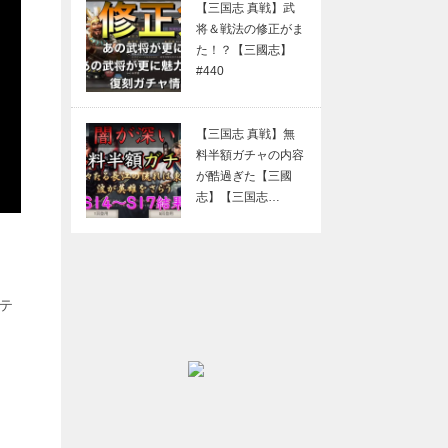
【三国志 真戦】武
将＆戦法の修正がま
た！？【三國志】
#440
【三国志 真戦】無
料半額ガチャの内容
が酷過ぎた【三國
志】【三国志…
ニテ