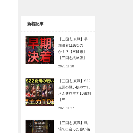
新着記事
【三国志 真戦】早
期決着は悪なの
か！？【三國志】
【三国志战略版】…
2025.11.28
【三国志 真戦】S22
兗州の戦い版やすし
さん共存主力10編制
【三…
2025.11.27
【三国志 真戦】戦
場で出会った強い編