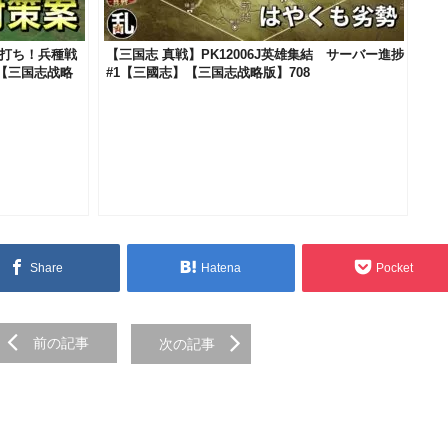
め打ち！兵種戦
【三国志 真戦】PK12006J英雄集結 サーバー進捗
【三国志战略
#1【三國志】【三国志战略版】708
Share
Hatena
Pocket
前の記事
次の記事