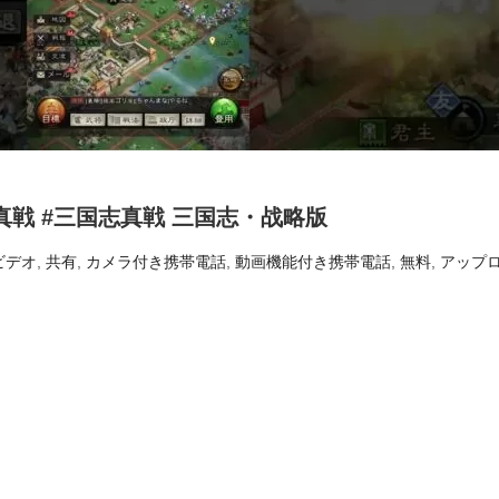
#真戦 #三国志真戦 三国志・战略版
ビデオ
,
共有
,
カメラ付き携帯電話
,
動画機能付き携帯電話
,
無料
,
アップ