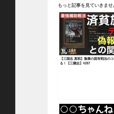
熊
もっと記事を見ていきませ
【
三
國
志
】
【
三
国
志
战
【三国志 真戦】魯粛の固有戦法の
略
る！【三國志】#287
版
】
1
2
1
3
【
三