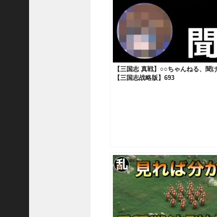
国
志
真
戦
】
ま
【三国志 真戦】○○ちゃんねる、聞
だ
【三国志战略版】693
間
に
合
う
！
S
1
7
陳
倉
の
戦
い
の