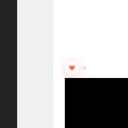
【
三
國
志
】
【
三
国
志
战
略
0
版
】
1
2
7
9
【
三