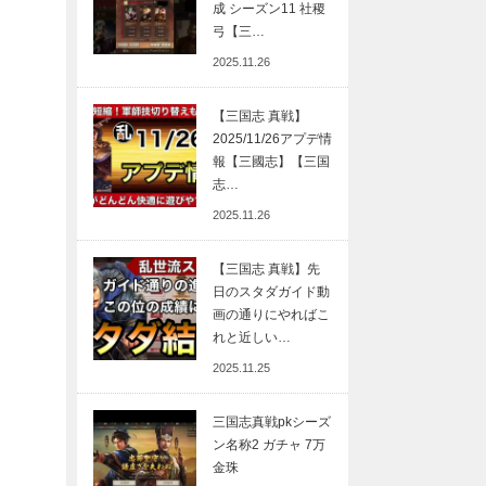
成 シーズン11 社稷
弓【三…
2025.11.26
【三国志 真戦】
2025/11/26アプデ情
報【三國志】【三国
志…
2025.11.26
【三国志 真戦】先
日のスタダガイド動
画の通りにやればこ
れと近しい…
2025.11.25
三国志真戦pkシーズ
ン名称2 ガチャ 7万
金珠