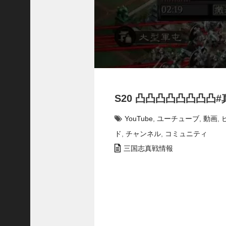
プ
ロ
ー
チ
の
登
場
！
S
S20 凸凸凸凸凸凸凸凸
P
孫
YouTube
,
ユーチューブ
,
動画
,
堅
の
ド
,
チャンネル
,
コミュニティ
固
三国志真戦情報
有
戦
法
が
面
白
い
！