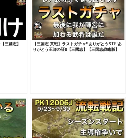
け【三國志】
【三国志 真戦】ラストガチャ!!ありがとうS11!!あ
りがとう王師の証!!【三國志】【三国志战略版】
698