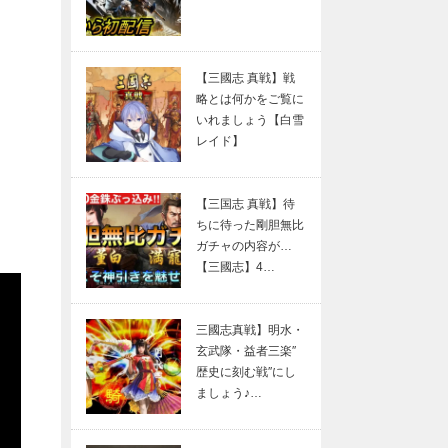
【三國志 真戦】戦
略とは何かをご覧に
いれましょう【白雪
レイド】
【三国志 真戦】待
ちに待った剛胆無比
ガチャの内容が…
【三國志】4…
三國志真戦】明水・
玄武隊・益者三楽″
歴史に刻む戦″にし
ましょう♪…