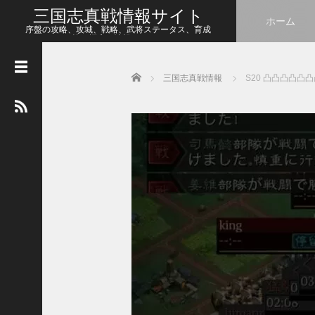
三国志真戦情報サイト
ホーム
序盤の攻略、攻城、戦略、武将ステータス、育成
等、幅広い情報をシェア
Home
三国志真戦情報
S20 凸凸凸凸凸
人
気
の
記
事
【
三
国
志
真
戦
】
新
た
な
ア