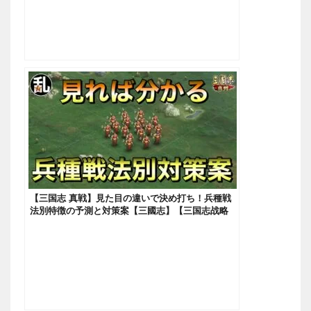
【三国志 真戦】見た目の違いで決め打ち！兵種戦
法別特徴の予測と対策案【三國志】【三国志战略
版】705