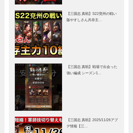
【三国志 真戦】S22兗州の戦い
版やすしさん共存主…
【三国志 真戦】戦場で出会った
強い編成 シーズン1…
【三国志 真戦】2025/11/26アプ
デ情報【三…