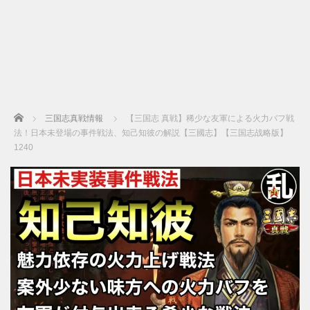
Home
三国志真戦情報
【三国志 真戦】稀少な友軍による火力バフ戦
法！日本未登場の事件戦法、知己知彼の解説【三國志】【三国志战略版】
1240