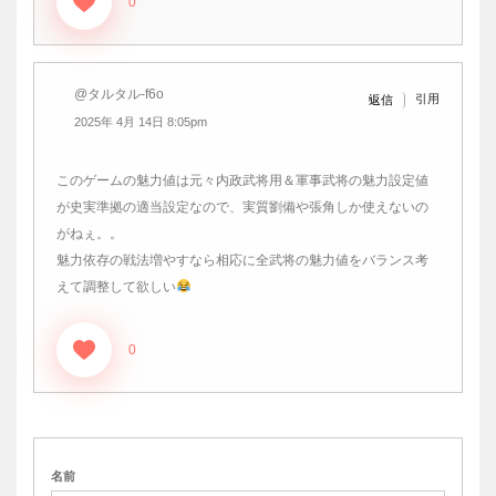
0
@タルタル-f6o
引用
返信
2025年 4月 14日 8:05pm
このゲームの魅力値は元々内政武将用＆軍事武将の魅力設定値
が史実準拠の適当設定なので、実質劉備や張角しか使えないの
がねぇ。。
魅力依存の戦法増やすなら相応に全武将の魅力値をバランス考
えて調整して欲しい
0
名前