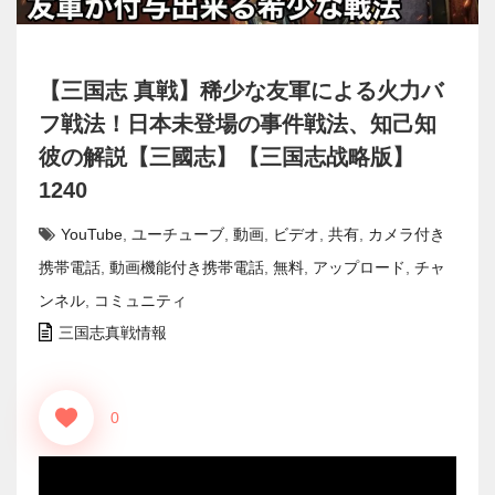
【三国志 真戦】稀少な友軍による火力バ
フ戦法！日本未登場の事件戦法、知己知
彼の解説【三國志】【三国志战略版】
1240
YouTube
,
ユーチューブ
,
動画
,
ビデオ
,
共有
,
カメラ付き
携帯電話
,
動画機能付き携帯電話
,
無料
,
アップロード
,
チャ
ンネル
,
コミュニティ
三国志真戦情報
0