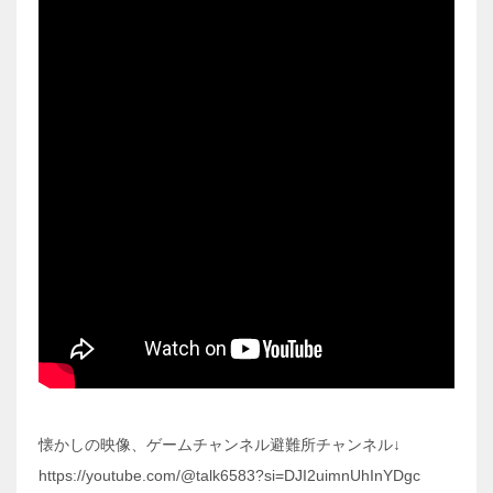
懐かしの映像、ゲームチャンネル避難所チャンネル↓
https://youtube.com/@talk6583?si=DJI2uimnUhInYDgc