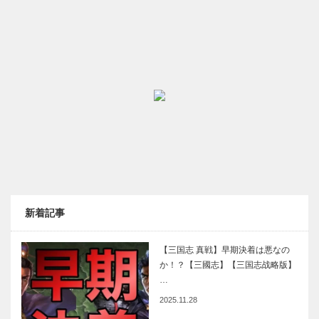
新着記事
【三国志 真戦】早期決着は悪なの
か！？【三國志】【三国志战略版】
…
2025.11.28