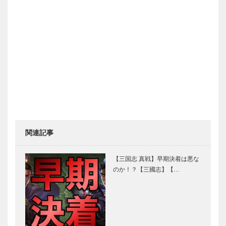
関連記事
【三国志 真戦】早期決着は悪な
のか！？【三國志】【…