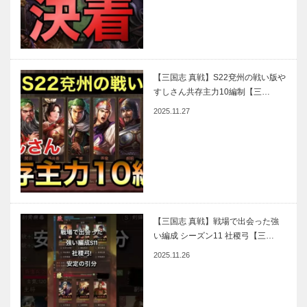
【三国志 真戦】S22兗州の戦い版や
すしさん共存主力10編制【三…
2025.11.27
【三国志 真戦】戦場で出会った強
い編成 シーズン11 社稷弓【三…
2025.11.26