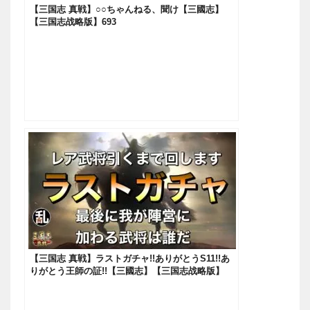
【三国志 真戦】○○ちゃんねる、聞け【三國志】
【三国志战略版】693
【三国志 真戦】ラストガチャ!!ありがとうS11!!あ
りがとう王師の証!!【三國志】【三国志战略版】
698