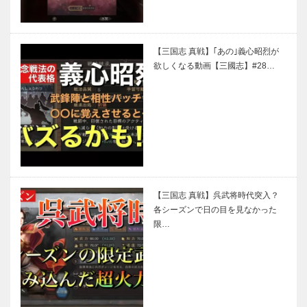
【三国志 真戦】｢あの｣義心昭烈が
欲しくなる動画【三國志】#28…
【三国志 真戦】呉武将時代突入？
各シーズンで日の目を見なかった
限…