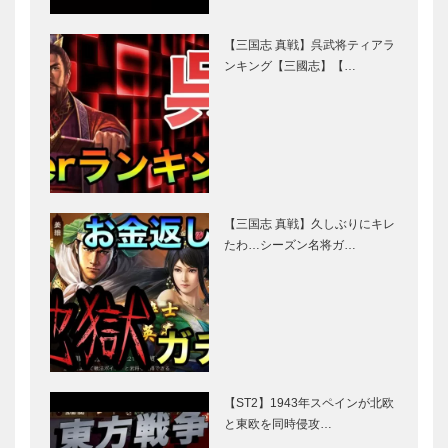
【三国志 真戦】呉武将ティアラ
ンキング【三國志】【…
【三国志 真戦】久しぶりにキレ
たわ…シーズン名将ガ…
【ST2】1943年スペインが北欧
と東欧を同時侵攻…