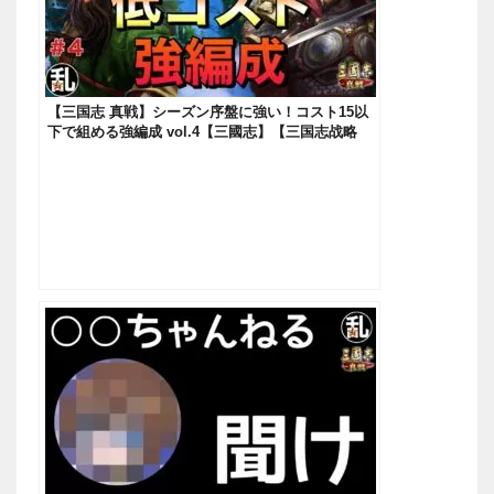
【三国志 真戦】シーズン序盤に強い！コスト15以
下で組める強編成 vol.4【三國志】【三国志战略
版】687