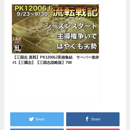
【三国志 真戦】PK12006J英雄集結 サーバー進捗
#1【三國志】【三国志战略版】708
Tweet
Share