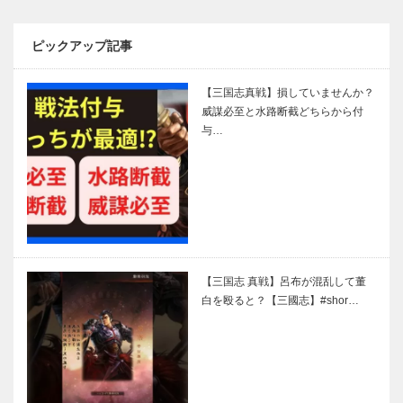
ピックアップ記事
【三国志真戦】損していませんか？
威謀必至と水路断截どちらから付
与…
【三国志 真戦】呂布が混乱して董
白を殴ると？【三國志】#shor…