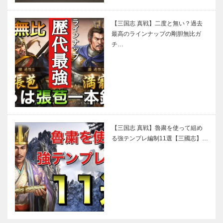
【三国志 真戦】二度と無い？過去
最高のラインナップの剛胆無比ガ
チ…
【三国志 真戦】魯粛を使って組め
る強テンプレ編制11選【三國志】…