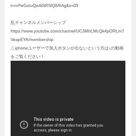
t=nrPeGaIuQeA0tRSlQ8AVtg&s=09
乱チャンネルメンバーシップ
https://www.youtube.com/channel/UC3MhLMcQk4pORLm7
VeapEYA/membership
△iphoneユーザーで加入ボタンが出ないという方は↓の動画
をご覧ください！