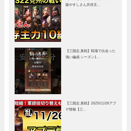
版やすしさん共存主…
【三国志 真戦】戦場で出会った
強い編成 シーズン1…
【三国志 真戦】2025/11/26アプ
デ情報【三…