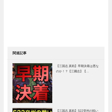
関連記事
【三国志 真戦】早期決着は悪な
のか！？【三國志】【…
【三国志 真戦】S22兗州の戦い