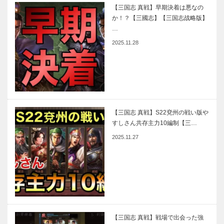
【三国志 真戦】早期決着は悪なの
か！？【三國志】【三国志战略版】
…
2025.11.28
【三国志 真戦】S22兗州の戦い版や
すしさん共存主力10編制【三…
2025.11.27
【三国志 真戦】戦場で出会った強