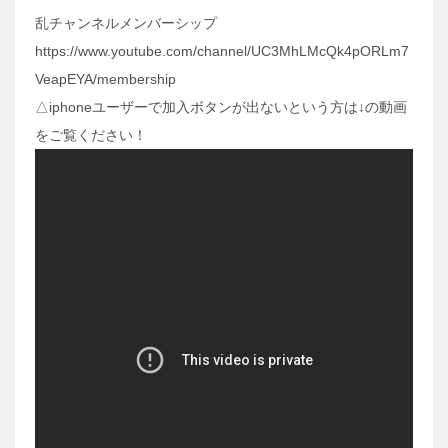
乱チャンネルメンバーシップ
https://www.youtube.com/channel/UC3MhLMcQk4pORLm7
VeapEYA/membership
△iphoneユーザーで加入ボタンが出ないという方は↓の動画
をご覧ください！