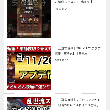
い編成 シーズン11 社稷弓【三…
2025.11.26
【三国志 真戦】2025/11/26アプデ
情報【三國志】【三国志…
2025.11.26
【三国志 真戦】先日のスタダガイ
ド動画の通りにやればこれと近し