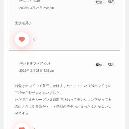
@ぱしり-f1m
引用
返信
2025年 3月 28日 8:05pm
生放送見よ
0
@シドルファス-p3s
引用
返信
2025年 3月 28日 8:05pm
自分はテンイでて発狂しかけました・・・いい加減テンイはレ
ア枠から外せよと思いました。
ただでさえ今シーズン２週間で終わってテンション下がってる
のにさらにやる気が・・・来期のモチベがまったくわかない状
況ですｗ