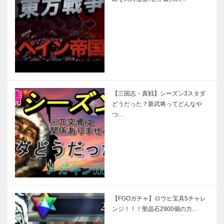
【三国志・真戦】シーズン3スタダ
どうだった？新武将ってどんなや
つ…
【FGOガチャ】ロウヒ宝具5チャレ
ンジ！！！聖晶石2900個の力…