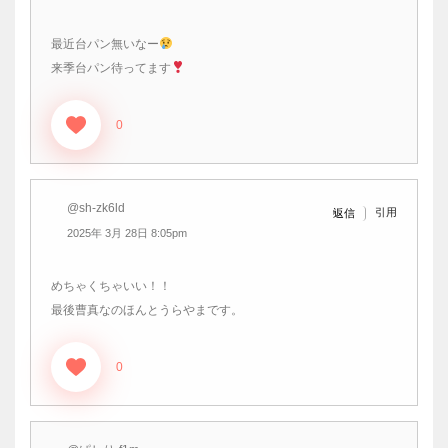
最近台パン無いなー
来季台パン待ってます
0
@sh-zk6ld
引用
返信
2025年 3月 28日 8:05pm
めちゃくちゃいい！！
最後曹真なのほんとうらやまです。
0