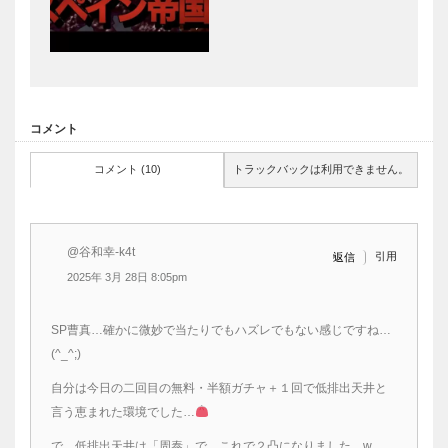
コメント
コメント (10)
トラックバックは利用できません。
@谷和幸-k4t
引用
返信
2025年 3月 28日 8:05pm
SP曹真…確かに微妙で当たりでもハズレでもない感じですね…
(^_^;)
自分は今日の二回目の無料・半額ガチャ＋１回で低排出天井と
言う恵まれた環境でした…
で、低排出天井は「周泰」で、これで２凸になりました…w