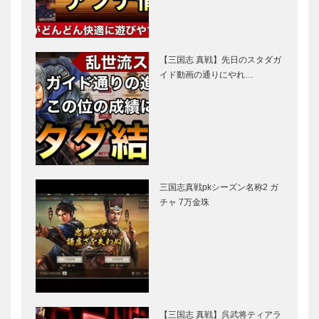
【三国志 真戦】先日のスタダガ
イド動画の通りにやれ…
三国志真戦pkシーズン名称2 ガ
チャ 7万金珠
【三国志 真戦】呉武将ティアラ