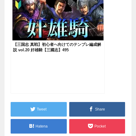
【三国志 真戦】初心者へ向けてのテンプレ編成解
説 vol.20 奸雄騎【三國志】495
Tweet
Share
Hatena
Pocket