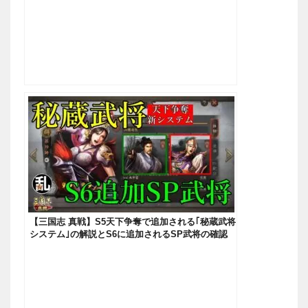
【三国志 真戦】S5天下争奪で追加される｢秘蔵武将
システム｣の解説とS6に追加されるSP武将の確認
【三國志】#180