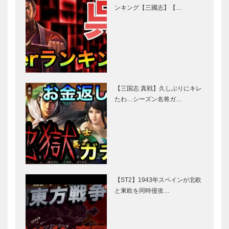
ンキング【三國志】【…
【三国志 真戦】久しぶりにキレ
たわ…シーズン名将ガ…
【ST2】1943年スペインが北欧
と東欧を同時侵攻…