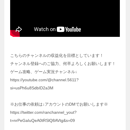
こちらのチャンネルの収益化を目標としています！
チャンネル登録へのご協力、何卒よろしくお願いします！
ゲーム攻略、ゲーム実況チャンネル↓
https://youtube.com/@channel.5611?
si=usPh6u8SdbID2a3M
※お仕事の依頼は↓アカウントのDMでお願いします※
https://twitter.com/ranchannel_yout?
t=nrPeGaIuQeA0tRSlQ8AVtg&s=09