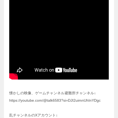
懐かしの映像、ゲームチャンネル避難所チャンネル↓
https://youtube.com/@talk6583?si=DJI2uimnUhInYDgc
乱チャンネルのXアカウント↓