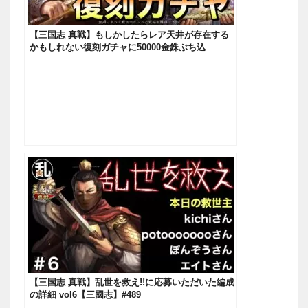
【三国志 真戦】もしかしたらレア天井が存在する
かもしれない復刻ガチャに50000金銖ぶち込
む！！！【三國志】#451
【三国志 真戦】乱世を救え!!に応募いただいた編成
の詳細 vol6【三國志】#489