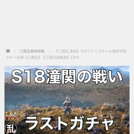
Home
三国志真戦情報
【三国志 真戦】S18ラストガチャ＆無料半額
ガチャ結果【三國志】【三国志战略版】1224