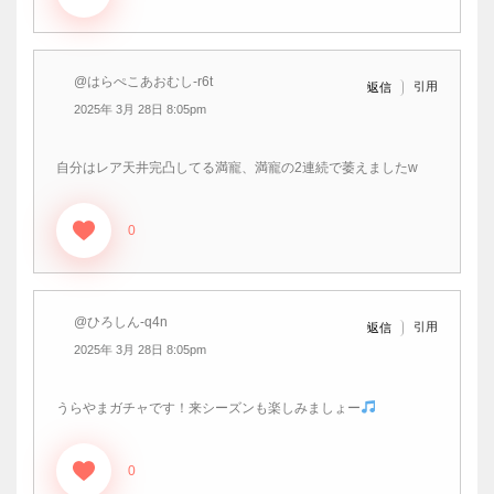
@はらぺこあおむし-r6t
引用
返信
2025年 3月 28日 8:05pm
自分はレア天井完凸してる満寵、満寵の2連続で萎えましたw
0
@ひろしん-q4n
引用
返信
2025年 3月 28日 8:05pm
うらやまガチャです！来シーズンも楽しみましょー
0