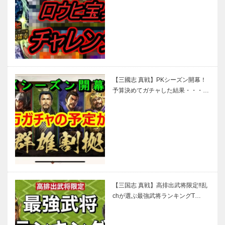
【三國志 真戦】PKシーズン開幕！
予算決めてガチャした結果・・・…
【三国志 真戦】高排出武将限定‼乱
chが選ぶ最強武将ランキングT…