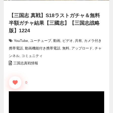
【三国志 真戦】S18ラストガチャ＆無料
半額ガチャ結果【三國志】【三国志战略
版】1224
YouTube
,
ユーチューブ
,
動画
,
ビデオ
,
共有
,
カメラ付き
携帯電話
,
動画機能付き携帯電話
,
無料
,
アップロード
,
チャ
ンネル
,
コミュニティ
三国志真戦情報
0