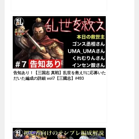
告知あり！【三国志 真戦】乱世を救え!!に応募いた
だいた編成の詳細 vol7【三國志】#493