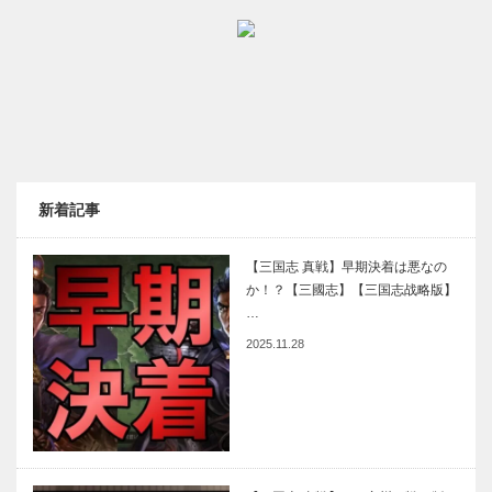
新着記事
【三国志 真戦】早期決着は悪なの
か！？【三國志】【三国志战略版】
…
2025.11.28