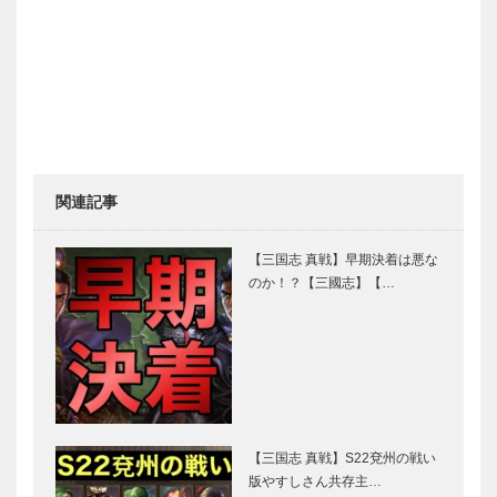
関連記事
【三国志 真戦】早期決着は悪な
のか！？【三國志】【…
【三国志 真戦】S22兗州の戦い
版やすしさん共存主…