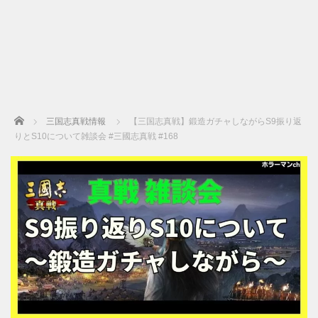
Home
三国志真戦情報
【三国志真戦】鍛造ガチャしながらS9振り返
りとS10について雑談会 #三國志真戦 #168