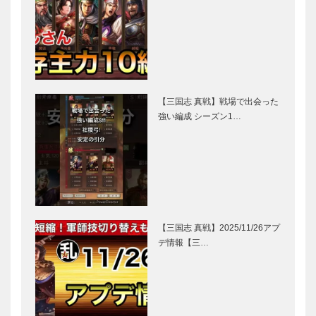
【三国志 真戦】戦場で出会った
強い編成 シーズン1…
【三国志 真戦】2025/11/26アプ
デ情報【三…