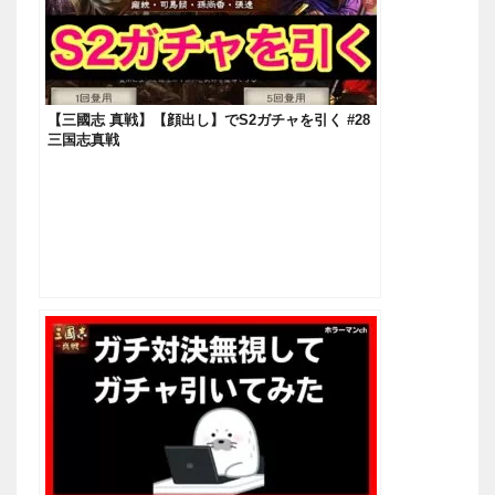
【三國志 真戦】【顔出し】でS2ガチャを引く #28
三国志真戦