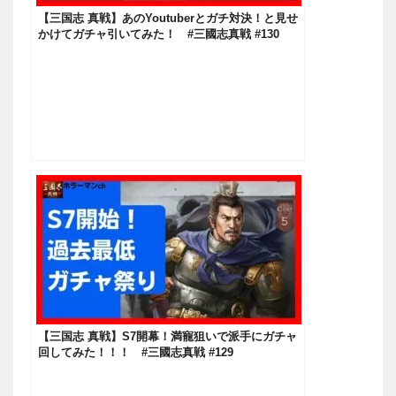
【三国志 真戦】あのYoutuberとガチ対決！と見せ
かけてガチャ引いてみた！ #三國志真戦 #130
【三国志 真戦】S7開幕！満寵狙いで派手にガチャ
回してみた！！！ #三國志真戦 #129