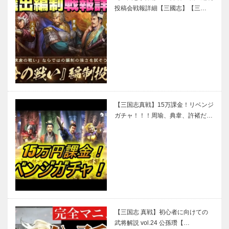
投稿会戦報詳細【三國志】【三…
【三国志真戦】15万課金！リベンジ
ガチャ！！！周瑜、典韋、許褚だ…
【三国志 真戦】初心者に向けての
武将解説 vol.24 公孫瓚【…