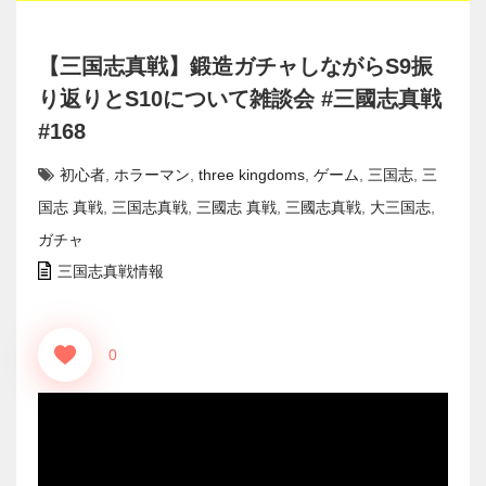
【三国志真戦】鍛造ガチャしながらS9振
り返りとS10について雑談会 #三國志真戦
#168
初心者
,
ホラーマン
,
three kingdoms
,
ゲーム
,
三国志
,
三
国志 真戦
,
三国志真戦
,
三國志 真戦
,
三國志真戦
,
大三国志
,
ガチャ
三国志真戦情報
0