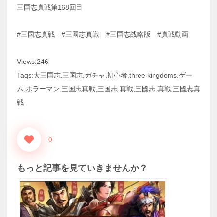
三国志真戦第168回目
#三国志真戦 #三國志真戦 #三国志战略版 #真戦動画
Views:246
Taqs:大三国志,三国志,ガチャ,初心者,three kingdoms,ゲー
ム,ホラーマン,三国志真戦,三国志 真戦,三國志 真戦,三國志真
戦
0
もっと記事を見ていきませんか？