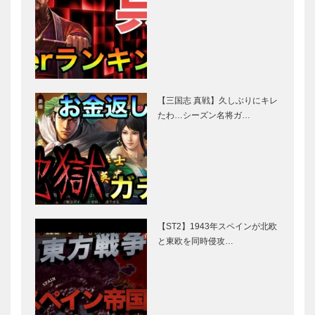
【三国志 真戦】久しぶりにキレ
たわ…シーズン名将ガ…
【ST2】1943年スペインが北欧
と東欧を同時侵攻…