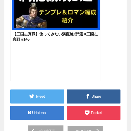
【三国志真戦】使ってみたい満寵編成5選 #三國志
真戦 #146
Tweet
Share
Hatena
Pocket
Post