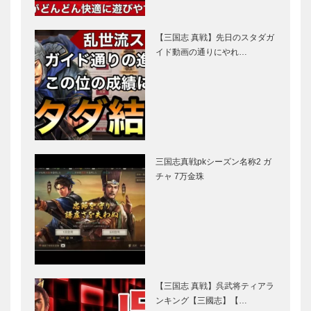
【三国志 真戦】先日のスタダガ
イド動画の通りにやれ…
三国志真戦pkシーズン名称2 ガ
チャ 7万金珠
【三国志 真戦】呉武将ティアラ
ンキング【三國志】【…