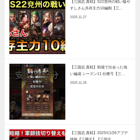
【三国志 真戦】S22兗州の戦い版や
すしさん共存主力10編制【三…
2025.11.27
【三国志 真戦】戦場で出会った強
い編成 シーズン11 社稷弓【三…
2025.11.26
【三国志 真戦】2025/11/26アプデ
情報【三國志】【三国志…