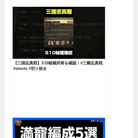
【三国志真戦】S10秘蔵武将を確認！#三國志真戦
#shorts #切り抜き