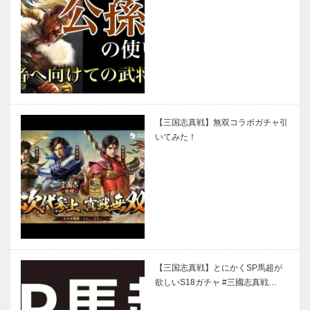
【三国志真戦】無双コラボガチャ引
いてみた！
【三国志真戦】とにかくSP馬超が
欲しいS18ガチャ #三國志真戦…