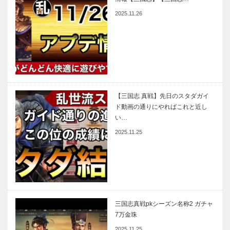
2025.11.26
【三国志 真戦】先日のスタダガイ
ド動画の通りにやればこれと近し
い…
2025.11.25
三国志真戦pkシーズン名称2 ガチャ
7万金珠
2025.11.25