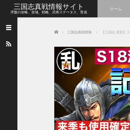
三国志真戦情報サイト
ホーム
序盤の攻略、攻城、戦略、武将ステータス、育成
等、幅広い情報をシェア
Home
三国志真戦情報
【三国志 真戦】
人
気
の
記
事
【
三
国
志
真
戦
】
こ
の
状
態