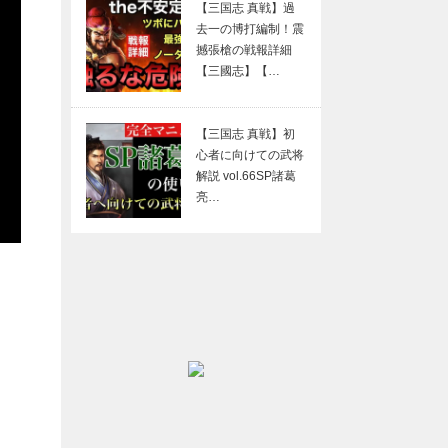
【三国志 真戦】過
去一の博打編制！震
撼張槍の戦報詳細
【三國志】【…
【三国志 真戦】初
心者に向けての武将
解説 vol.66SP諸葛
亮…