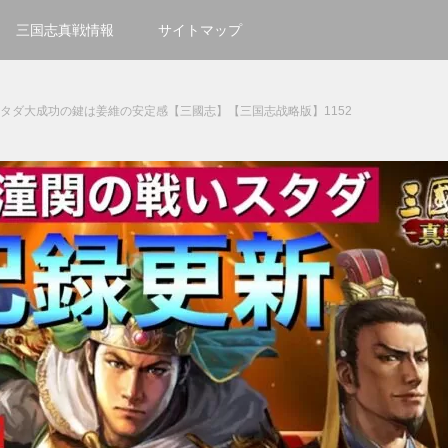
三国志真戦情報
サイトマップ
スタダ大成功の鍵は姜維の安定感【三國志】【三国志战略版】1152