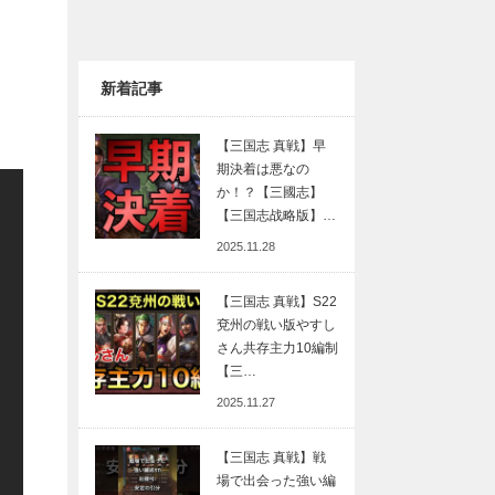
新着記事
【三国志 真戦】早
期決着は悪なの
か！？【三國志】
【三国志战略版】…
2025.11.28
【三国志 真戦】S22
兗州の戦い版やすし
さん共存主力10編制
【三…
2025.11.27
【三国志 真戦】戦
場で出会った強い編