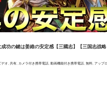
大成功の鍵は姜維の安定感【三國志】【三国志战略
ビデオ
,
共有
,
カメラ付き携帯電話
,
動画機能付き携帯電話
,
無料
,
アップ