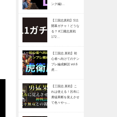
ンク編)…
【三国志真戦】S11
開幕ガチャ！どうな
る？ #三國志真戦
172…
【三国志 真戦】初
心者へ向けてのテン
プレ編成解説 vol.6
虎…
【三国志 真戦】こ
れは使える！呂布に
勇猛果断を覚えさせ
て色々やっ…