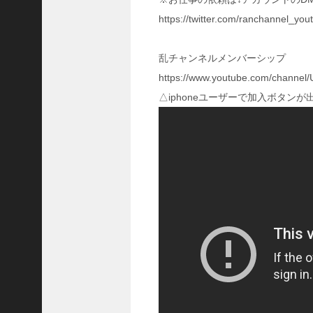
国
https://twitter.com/ranchannel_
志
战
略
乱チャンネルメンバーシップ
版
https://www.youtube.com/chan
】
△iphoneユーザーで加入ボタン
1
0
7
6
【
三
国
志
真
戦
】
新
た
な