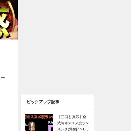
ロー
ピックアップ記事
【三国志 真戦】全
武将オススメ度ラン
キング(覚醒餌？Dラ