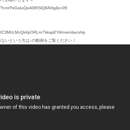
yout?t=nrPeGaIuQeA0tRSlQ8AVtg&s=09
nel/UC3MhLMcQk4pORLm7VeapEYA/membership
が出ないという方は↓の動画をご覧ください！