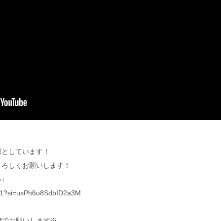
標としています！
よろしくお願いします！
↓
611?si=usPh6u8SdbID2a3M
Mでお願いします※