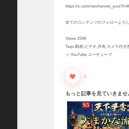
三
https://x.com/ranchannel_yout
国
志
真
全てのコンテンツのフォローよろ
戦
】
Views:2598
S
8
Taqs:動画,ビデオ,共有,カメラ
か
ィ,YouTube,ユーチューブ
ら
組
め
る
0
よ
う
もっと記事を見ていきませ
に
な
っ
た
S
P