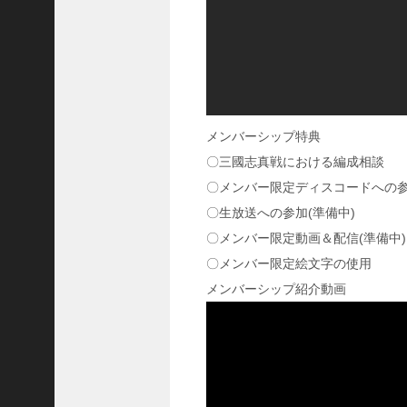
ア
プ
ロ
ー
チ
の
登
メンバーシップ特典
場
〇三國志真戦における編成相談
！
〇メンバー限定ディスコードへの
S
P
〇生放送への参加(準備中)
孫
〇メンバー限定動画＆配信(準備中)
堅
〇メンバー限定絵文字の使用
の
固
メンバーシップ紹介動画
有
戦
法
が
面
白