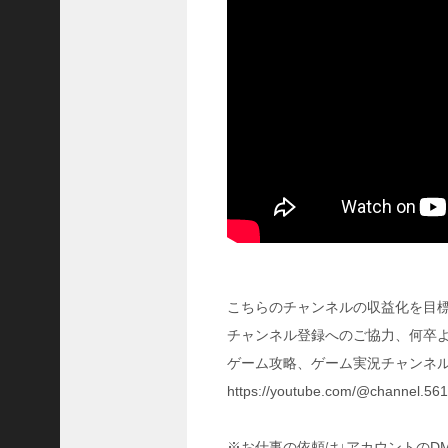
に
合
う
！
S
1
7
陳
倉
の
戦
い
の
予
習
こちらのチャンネルの収益化を目
【
チャンネル登録へのご協力、何卒
三
國
ゲーム攻略、ゲーム実況チャンネル
志
https://youtube.com/@channel.5
】
【
三
※お仕事の依頼は↓アカウントのD