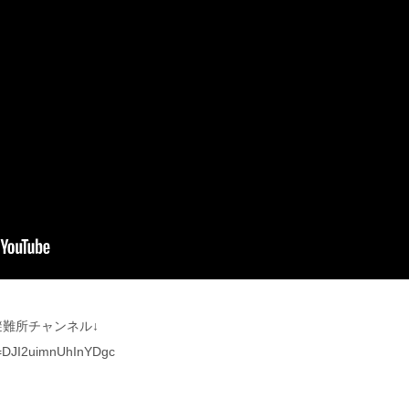
難所チャンネル↓
i=DJI2uimnUhInYDgc