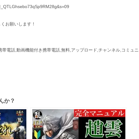
?t=M_QTLGhsebo73qSp9RM28g&s=09
しくお願いします！
付き携帯電話,動画機能付き携帯電話,無料,アップロード,チャンネル,コミュ
んか？