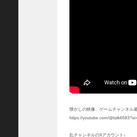
い
！
【
三
國
志
】
【
三
国
志
战
略
版
】
1
2
懐かしの映像、ゲームチャンネル避
7
https://youtube.com/@talk6583?s
9
【
乱チャンネルのXアカウント↓