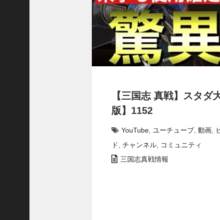
で
使
っ
て
み
た
い
！
究
【三国志 真戦】スタダ
極
劉
版】1152
曄
飛
YouTube
,
ユーチューブ
,
動画
,
熊
ド
,
チャンネル
,
コミュニティ
【
三
三国志真戦情報
國
志
】
【
三
国