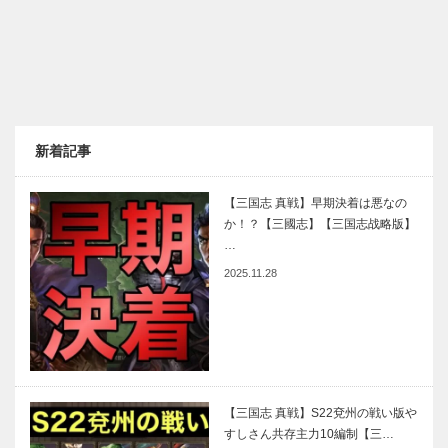
新着記事
【三国志 真戦】早期決着は悪なの
か！？【三國志】【三国志战略版】
…
2025.11.28
【三国志 真戦】S22兗州の戦い版や
すしさん共存主力10編制【三…