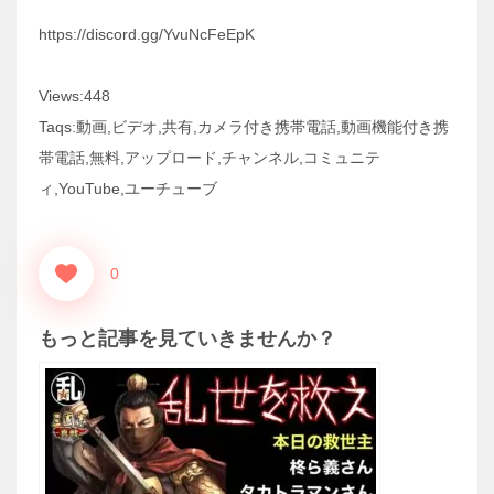
https://discord.gg/YvuNcFeEpK
Views:448
Taqs:動画,ビデオ,共有,カメラ付き携帯電話,動画機能付き携
帯電話,無料,アップロード,チャンネル,コミュニテ
ィ,YouTube,ユーチューブ
0
もっと記事を見ていきませんか？