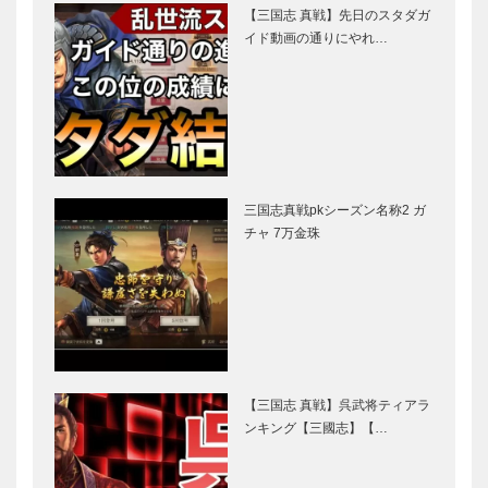
【三国志 真戦】先日のスタダガ
イド動画の通りにやれ…
三国志真戦pkシーズン名称2 ガ
チャ 7万金珠
【三国志 真戦】呉武将ティアラ
ンキング【三國志】【…