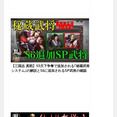
【三国志 真戦】S5天下争奪で追加される｢秘蔵武将
システム｣の解説とS6に追加されるSP武将の確認
【三國志】#180