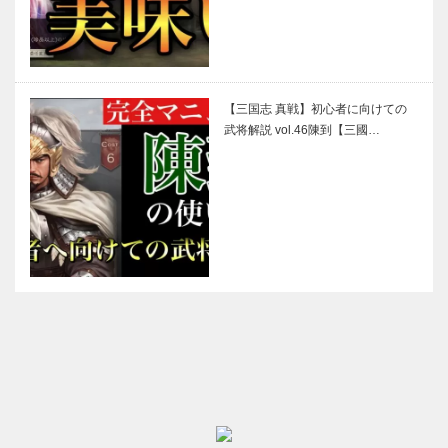
【三国志 真戦】初心者に向けての
武将解説 vol.46陳到【三國…