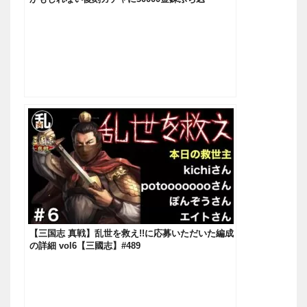
む！！！【三國志】#451
【三国志 真戦】乱世を救え!!に応募いただいた編成
の詳細 vol6【三國志】#489