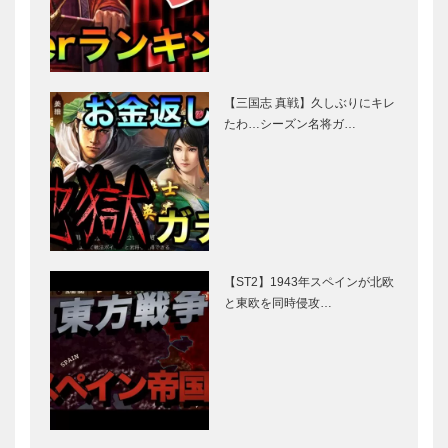
【三国志 真戦】久しぶりにキレ
たわ…シーズン名将ガ…
【ST2】1943年スペインが北欧
と東欧を同時侵攻…