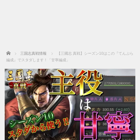
Home
三国志真戦情報
【三國志 真戦】シーズン10はこの『てんぷら
編成』でスタダします！「甘寧編成」