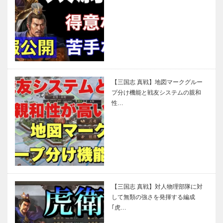
【三国志 真戦】地図マークグルー
プ分け機能と戦友システムの親和
性…
【三国志 真戦】対人物理部隊に対
して無類の強さを発揮する編成
｢虎…