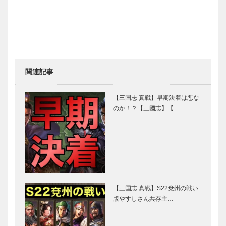
関連記事
【三国志 真戦】早期決着は悪な
のか！？【三國志】【…
【三国志 真戦】S22兗州の戦い
版やすしさん共存主…