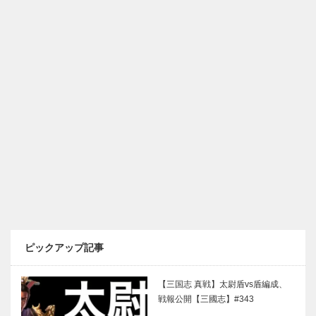
ピックアップ記事
【三国志 真戦】太尉盾vs盾編成、
戦報公開【三國志】#343