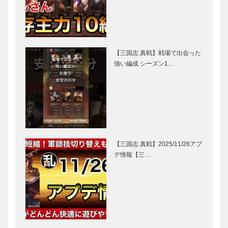
【三国志 真戦】戦場で出会った
強い編成 シーズン1…
【三国志 真戦】2025/11/26アプ
デ情報【三…