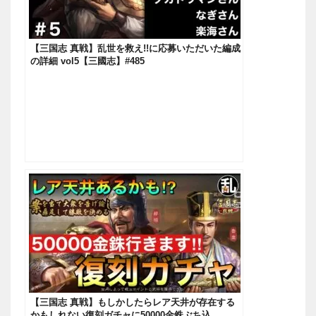
【三国志 真戦】乱世を救え!!に応募いただいた編成
の詳細 vol5【三國志】#485
【三国志 真戦】もしかしたらレア天井が存在する
かもしれない復刻ガチャに50000金銖ぶち込