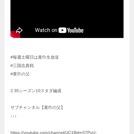
#毎週土曜日は黄巾生放送
#三国志真戦
#黄巾の父
2:35シーズン10スタダ編成
サブチャンネル【黄巾の父】
↓↓↓
https://youtube.com/channel/UC1BdmS7PuU-