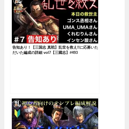
告知あり！【三国志 真戦】乱世を救え!!に応募いた
だいた編成の詳細 vol7【三國志】#493