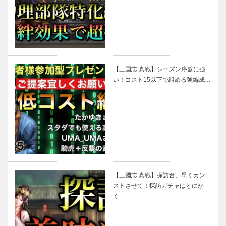
【三国志 真戦】シーズン序盤に強
い！コスト15以下で組める強編成…
【三國志 真戦】探訪台、早くカン
ストさせて！探訪ガチャはとにか
く…