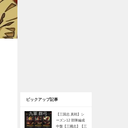
ピックアップ記事
【三国志 真戦】シ
ーズン12 部隊編成
中盤【三國志】【三