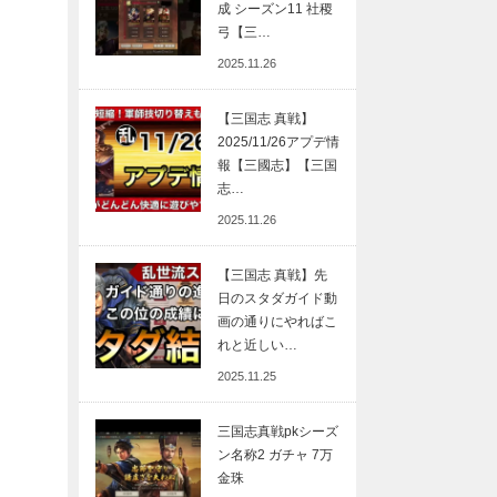
成 シーズン11 社稷
弓【三…
2025.11.26
【三国志 真戦】
2025/11/26アプデ情
報【三國志】【三国
志…
2025.11.26
【三国志 真戦】先
日のスタダガイド動
画の通りにやればこ
れと近しい…
2025.11.25
三国志真戦pkシーズ
ン名称2 ガチャ 7万
金珠