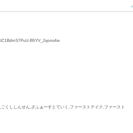
el/UC1BdmS7PuU-B5YV_2qons4w
,さんごくししんせん,ざふぁーすとていく,ファーストテイク,ファースト