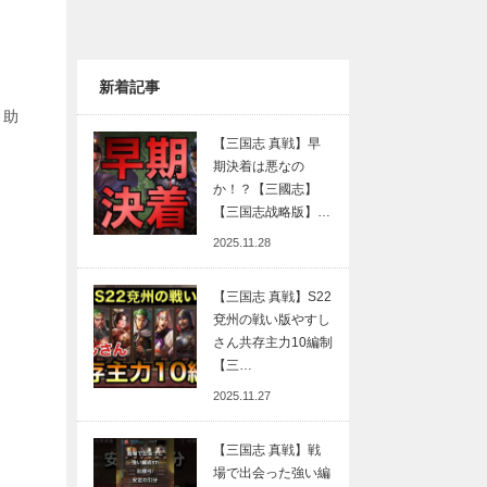
新着記事
と助
【三国志 真戦】早
期決着は悪なの
か！？【三國志】
【三国志战略版】…
2025.11.28
【三国志 真戦】S22
兗州の戦い版やすし
さん共存主力10編制
【三…
2025.11.27
【三国志 真戦】戦
場で出会った強い編