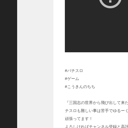
国
志
真
戦
】
こ
の
状
態
で
使
っ
#パチスロ
て
み
#ゲーム
た
#こうきんのちち
い
！
究
『三国志の世界から飛び出して来
極
チスロも難しい事は苦手でゆるー
劉
頑張ってます！
曄
飛
よろしければチャンネル登録と高