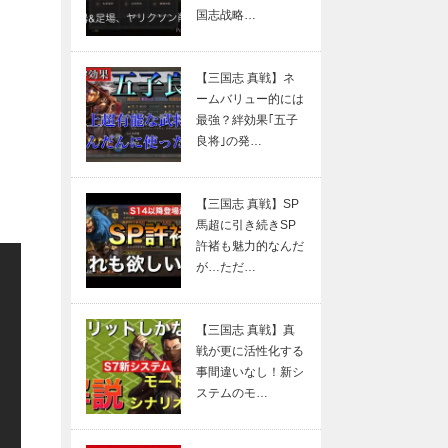
国志战略…
【三国志 真戦】ネ
ームバリュー的には
最強？絆効果｢五子
良将｣の発…
【三国志 真戦】SP
馬超に引き続きSP
許褚も魅力的なんだ
が…ただ…
【三国志 真戦】真
戦が更に活性化する
事間違いなし！新シ
ステムのモ…