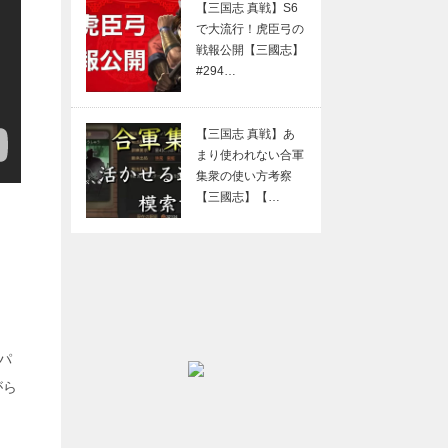
【三国志 真戦】S6
で大流行！虎臣弓の
戦報公開【三國志】
#294…
【三国志 真戦】あ
まり使われない合軍
集衆の使い方考察
【三國志】【…
パ
がら