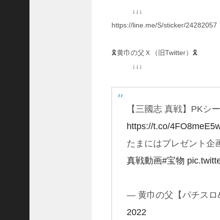
予
↓↓↓
習
https://line.me/S/sticker/24282057
【
三
國
🎗黄巾の父Ｘ（旧Twitter）🎗
志
↓↓↓
】
【
三
国
【三國志 真戦】PKシ
志
战
https://t.co/4FO8meE5
略
版
たまにはプレゼント企
】
真戦動画
#宝物
pic.twi
1
0
7
6
— 黄巾の父【パチスロ&ゲー
2022
【