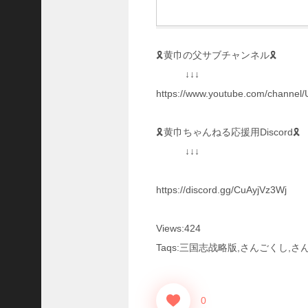
三
国
志
真
🎗黄巾の父サブチャンネル🎗
戦
↓↓↓
】
https://www.youtube.com/chann
S
8
か
🎗黄巾ちゃんねる応援用Discord🎗
ら
↓↓↓
組
め
る
https://discord.gg/CuAyjVz3Wj
よ
う
に
Views:424
な
Taqs:三国志战略版,さんごくし
っ
た
S
P
0