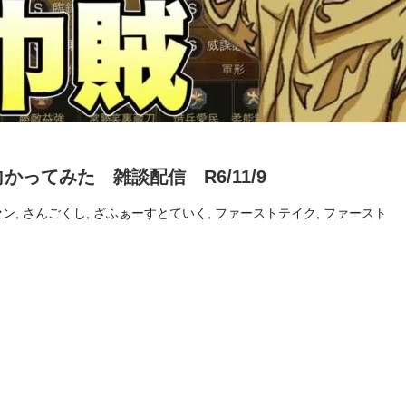
かってみた 雑談配信 R6/11/9
セン
,
さんごくし
,
ざふぁーすとていく
,
ファーストテイク
,
ファースト