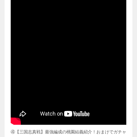
④【三国志真戦】最強編成の桃園結義紹介！おまけでガチャ