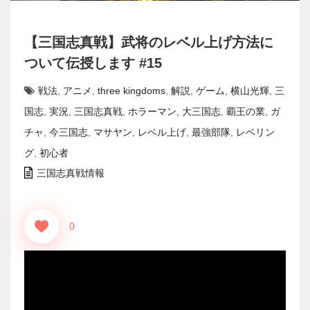
【三国志真戦】武将のレベル上げ方法に
ついて伝授します #15
戦法
,
アニメ
,
three kingdoms
,
解説
,
ゲーム
,
横山光輝
,
三
国志
,
実況
,
三国志真戦
,
ホラーマン
,
大三国志
,
覇王の業
,
ガ
チャ
,
今三国志
,
マサヤン
,
レベル上げ
,
最強部隊
,
レベリン
グ
,
初心者
三国志真戦情報
0