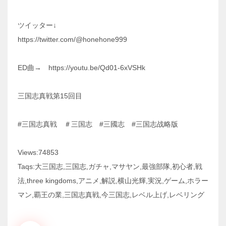
ツイッター↓
https://twitter.com/@honehone999
ED曲→ https://youtu.be/Qd01-6xVSHk
三国志真戦第15回目
#三国志真戦 ＃三国志 #三國志 #三国志战略版
Views:74853
Taqs:大三国志,三国志,ガチャ,マサヤン,最強部隊,初心者,戦
法,three kingdoms,アニメ,解説,横山光輝,実況,ゲーム,ホラー
マン,覇王の業,三国志真戦,今三国志,レベル上げ,レベリング