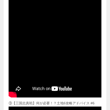
③【三国志真戦】何が必要！？土地6攻略アドバイス #6