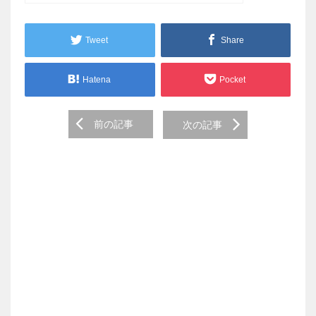
Tweet
Share
Hatena
Pocket
Post
前の記事
次の記事
navigation