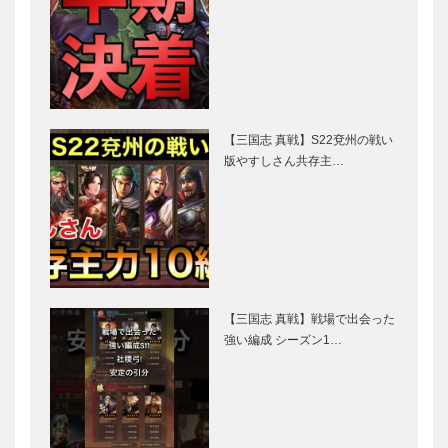
【三国志 真戦】S22兗州の戦い
版やすしさん共存主…
【三国志 真戦】戦場で出会った
強い編成 シーズン1…