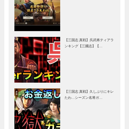
【三国志 真戦】呉武将ティアラ
ンキング【三國志】【…
【三国志 真戦】久しぶりにキレ
たわ…シーズン名将ガ…