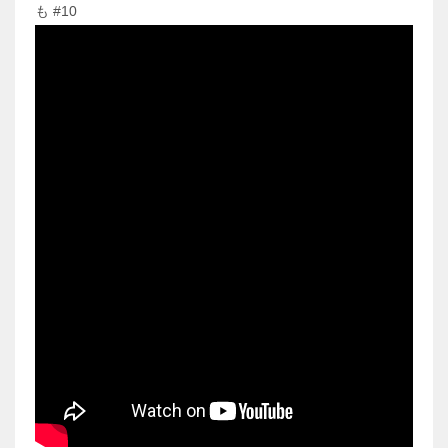
も #10