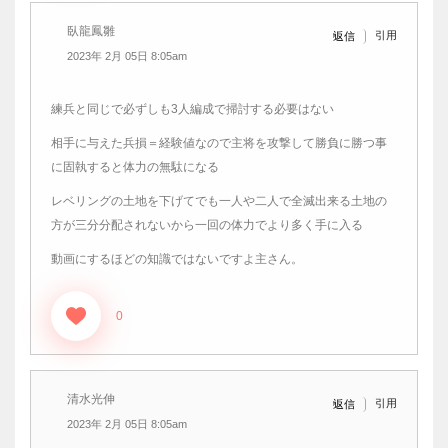
臥龍鳳雛
引用
返信
2023年 2月 05日 8:05am
練兵と同じで必ずしも3人編成で掃討する必要はない
相手に与えた兵損＝経験値なので主将を攻撃して勝負に勝つ事
に固執すると体力の無駄になる
レベリングの土地を下げてでも一人や二人で全滅出来る土地の
方が三分分配されないから一回の体力でより多く手に入る
動画にするほどの知識ではないですよ主さん。
0
清水光伸
引用
返信
2023年 2月 05日 8:05am