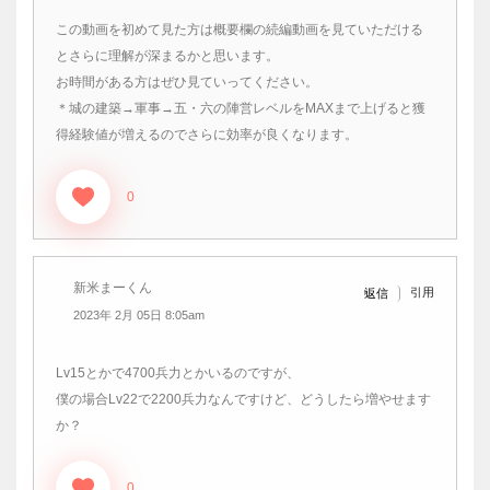
この動画を初めて見た方は概要欄の続編動画を見ていただける
とさらに理解が深まるかと思います。
お時間がある方はぜひ見ていってください。
＊城の建築→軍事→五・六の陣営レベルをMAXまで上げると獲
得経験値が増えるのでさらに効率が良くなります。
0
新米まーくん
引用
返信
2023年 2月 05日 8:05am
Lv15とかで4700兵力とかいるのですが、
僕の場合Lv22で2200兵力なんですけど、どうしたら増やせます
か？
0