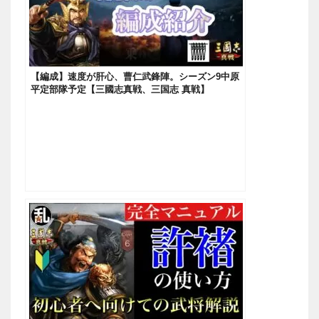
【編成】速度が肝心、曹仁武鋒陣。シーズン9中原
平定部隊予定【三國志真戦、三国志 真戦】