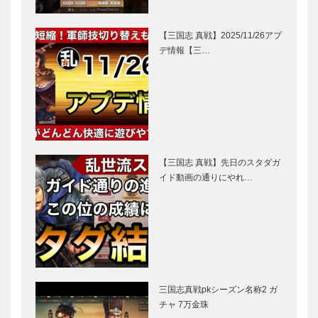
【三国志 真戦】2025/11/26アプ
デ情報【三…
【三国志 真戦】先日のスタダガ
イド動画の通りにやれ…
三国志真戦pkシーズン名称2 ガ
チャ 7万金珠