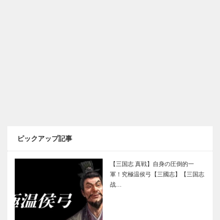
ピックアップ記事
【三国志 真戦】自身の圧倒的一
軍！究極温侯弓【三國志】【三国志
战…