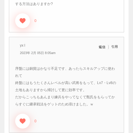
する方法はありますか?
0
yx l
引用
返信
2023年 2月 05日 8:05am
序盤には銅貨はかなり不足です、あったらスキルアップに使わ
れて
終盤にはもうたくさんレベルが高い武将をもって、Lv7・Lv8の
土地もありますから掃討して更に効率です。
だからこっちもあんまり練兵をやってなくて甄氏をもらってか
らすぐに継承戦法をゲットのため溶けました。ｗ
0