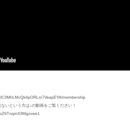
nel/UC3MhLMcQk4pORLm7VeapEYA/membership
が出ないという方は↓の動画をご覧ください！
si=pZ6TnqmX3Mgzvwe1