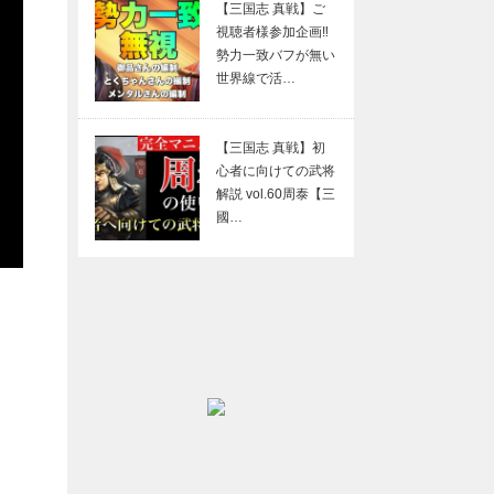
【三国志 真戦】ご
視聴者様参加企画‼
勢力一致バフが無い
世界線で活…
【三国志 真戦】初
心者に向けての武将
解説 vol.60周泰【三
國…