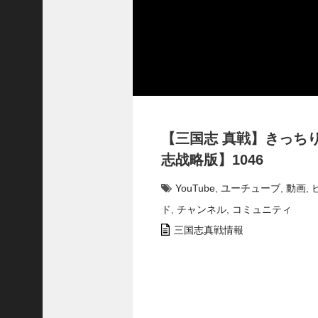
で
使
っ
て
み
た
い
！
究
【三国志 真戦】きっち
極
劉
志战略版】1046
曄
飛
YouTube
,
ユーチューブ
,
動画
,
熊
ド
,
チャンネル
,
コミュニティ
【
三
三国志真戦情報
國
志
】
【
三
国