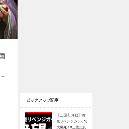
国
ロー
ピックアップ記事
【三国志 真戦】満
寵リベンジガチャで
大爆死！#三國志真