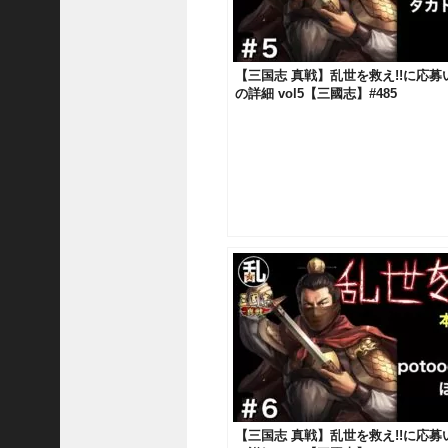
三
国
志
【三国志 真戦】乱世を救え!!に応
真
の詳細 vol5【三國志】#485
戦
】
使
い
所
が
難
し
い
郝
昭
を
使
っ
て
る
鬼
【三国志 真戦】乱世を救え!!に応