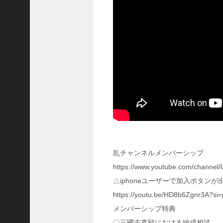
に
合
う
！
S
1
7
陳
倉
の
戦
い
の
予
習
乱チャンネルメンバーシップ
【
https://www.youtube.com/chan
三
國
△iphoneユーザーで加入ボタン
志
https://youtu.be/HD8b6Zgnr3A?
】
メンバーシップ特典
【
三
〇三國志真戦における編成相談