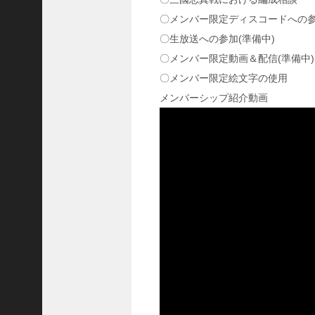
国
〇メンバー限定ディスコードへの
志
〇生放送への参加(準備中)
战
略
〇メンバー限定動画＆配信(準備中)
版
〇メンバー限定絵文字の使用
】
メンバーシップ紹介動画
1
0
7
6
【
三
国
志
真
戦
】
新
た
な