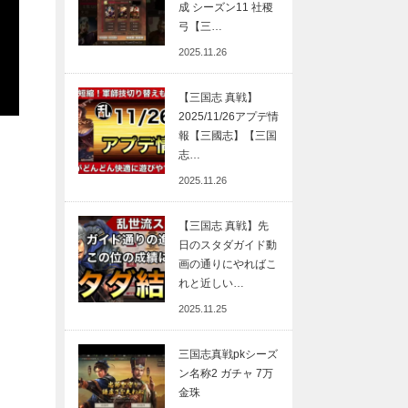
成 シーズン11 社稷
弓【三…
2025.11.26
【三国志 真戦】
2025/11/26アプデ情
報【三國志】【三国
志…
2025.11.26
【三国志 真戦】先
日のスタダガイド動
画の通りにやればこ
れと近しい…
2025.11.25
三国志真戦pkシーズ
ン名称2 ガチャ 7万
金珠