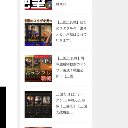
戦 #13…
【三國志真戦】自分
のスタダを今一度考
える。来期はこれで
いきます。…
【三国志 真戦】司
馬懿盾vs数多のテン
プレ編成！戦報公
開！【三國…
三国志 真戦】シー
ズン11 を戦った部
隊【三國志】【三国
志战略版…