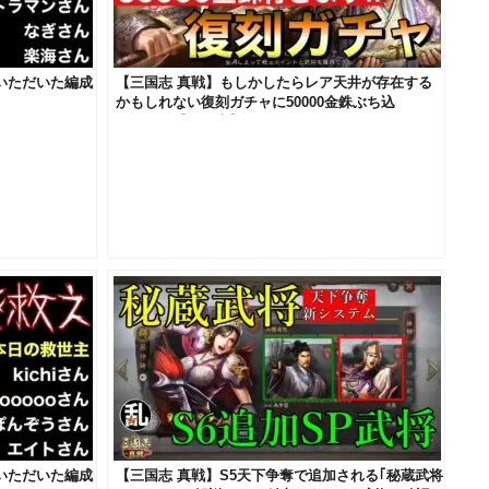
募いただいた編成
【三国志 真戦】もしかしたらレア天井が存在する
かもしれない復刻ガチャに50000金銖ぶち込
む！！！【三國志】#451
募いただいた編成
【三国志 真戦】S5天下争奪で追加される｢秘蔵武将