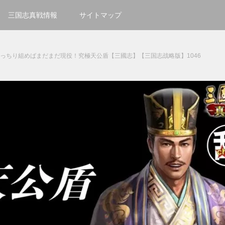
三国志真戦情報
サイトマップ
きっちり組めばまだまだ現役！究極天公盾【三國志】【三国志战略版】1046