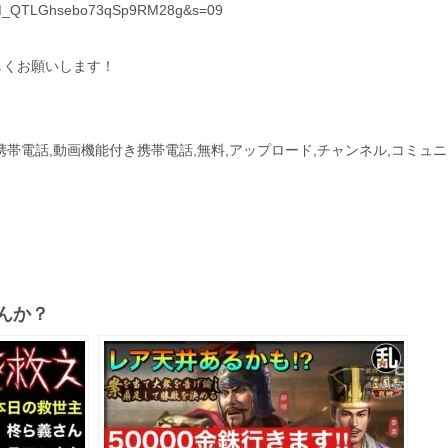
?t=M_QTLGhsebo73qSp9RM28g&s=09
しくお願いします！
付き携帯電話,動画機能付き携帯電話,無料,アップロード,チャンネル,コミュ
んか？