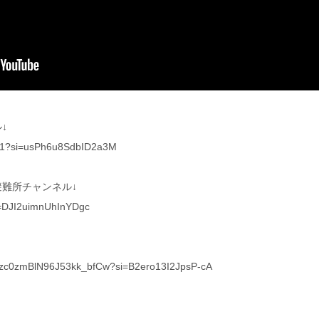
↓
611?si=usPh6u8SdbID2a3M
難所チャンネル↓
i=DJI2uimnUhInYDgc
2bzc0zmBlN96J53kk_bfCw?si=B2ero13I2JpsP-cA