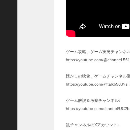
ア
プ
ロ
ー
チ
の
登
場
ゲーム攻略、ゲーム実況チャンネル
！
https://youtube.com/@channel.5
S
P
孫
懐かしの映像、ゲームチャンネル避
堅
https://youtube.com/@talk6583?s
の
固
有
ゲーム解説＆考察チャンネル↓
戦
https://youtube.com/channel/UC
法
が
面
乱チャンネルのXアカウント↓
白