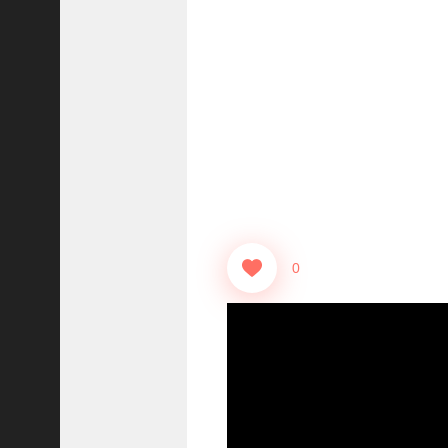
志
战
略
版
】
1
2
1
3
【
三
0
国
志
真
戦
】
ま
だ
間