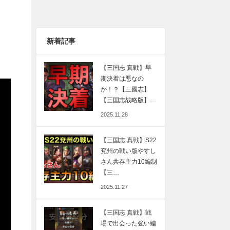
新着記事
【三国志 真戦】早
期決着は悪なの
か！？【三國志】
【三国志战略版】…
2025.11.28
【三国志 真戦】S22
兗州の戦い版やすし
さん共存主力10編制
【三…
2025.11.27
【三国志 真戦】戦
場で出会った強い編