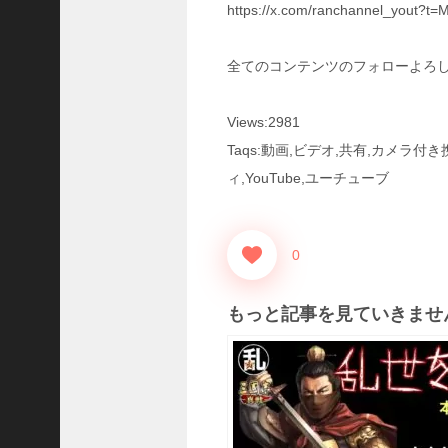
https://x.com/ranchannel_yout
い
！
【
全てのコンテンツのフォローよろ
三
國
志
Views:2981
】
Taqs:動画,ビデオ,共有,カメラ
【
ィ,YouTube,ユーチューブ
三
国
志
战
0
略
版
】
もっと記事を見ていきませ
1
2
7
9
【