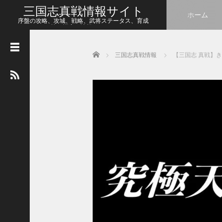
三国志真戦情報サイト
ホーム
序盤の攻略、攻城、戦略、武将ステータス、育成
等、幅広い情報をシェア
Home
三国志真戦情報
【三国志 真戦】
人
気
の
記
事
【
三
国
志
真
戦
】
こ
の
状
態