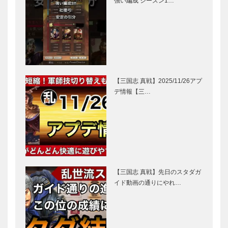
強い編成 シーズン1…
【三国志 真戦】2025/11/26アプ
デ情報【三…
【三国志 真戦】先日のスタダガ
イド動画の通りにやれ…