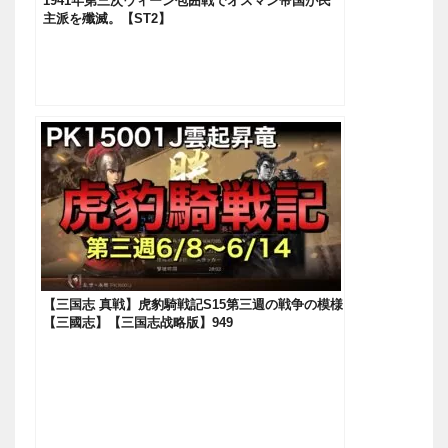
1941年第三次ウィーン包囲戦でオスマン帝国が民
主派を殲滅。【ST2】
【三国志 真戦】虎豹騎戦記S15第三週の戦争の模様
【三國志】【三国志战略版】949