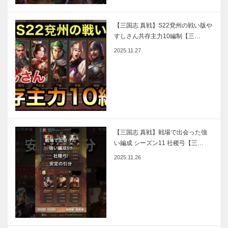
【三国志 真戦】S22兗州の戦い版や
すしさん共存主力10編制【三…
2025.11.27
【三国志 真戦】戦場で出会った強
い編成 シーズン11 社稷弓【三…
2025.11.26