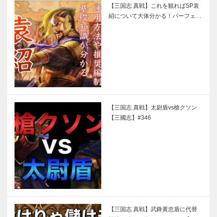
【三国志 真戦】これを観ればSP袁
紹について大体分かる！パーフェ…
【三国志 真戦】太尉盾vs槍クソン
【三國志】#346
【三国志 真戦】武鋒黄忠盾に代替