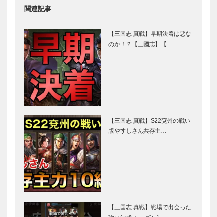
関連記事
【三国志 真戦】早期決着は悪な
のか！？【三國志】【…
【三国志 真戦】S22兗州の戦い
版やすしさん共存主…
【三国志 真戦】戦場で出会った