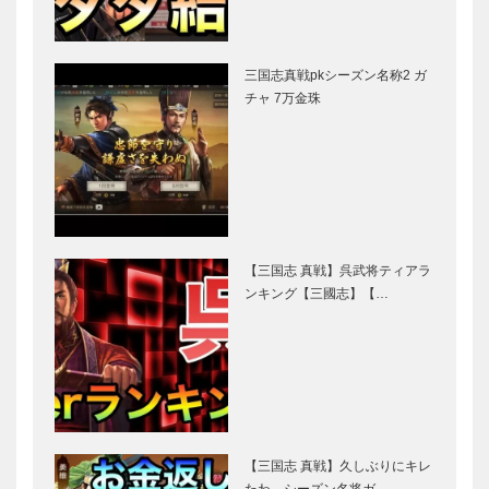
三国志真戦pkシーズン名称2 ガ
チャ 7万金珠
【三国志 真戦】呉武将ティアラ
ンキング【三國志】【…
【三国志 真戦】久しぶりにキレ
たわ…シーズン名将ガ…