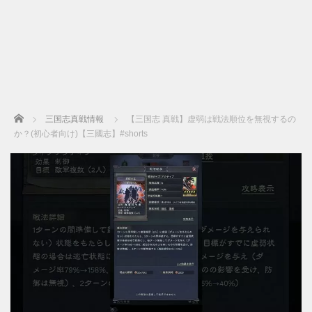
Home
三国志真戦情報
【三国志 真戦】虚弱は戦法順位を無視するの
か？(初心者向け)【三國志】#shorts