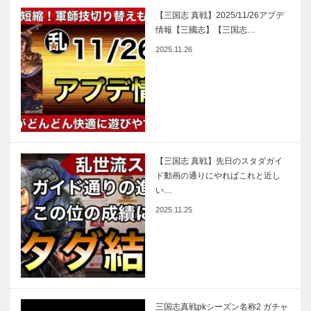
【三国志 真戦】2025/11/26アプデ
情報【三國志】【三国志…
2025.11.26
【三国志 真戦】先日のスタダガイ
ド動画の通りにやればこれと近し
い…
2025.11.25
三国志真戦pkシーズン名称2 ガチャ