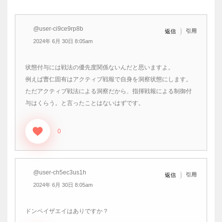
@user-ci9ce9rp8b
引用
返信
2024年 6月 30日 8:05am
状態付与には戦法の優先度関係ないんだと思いますよ。
例えば曹仁固有はアクティブ戦報で自身を洞察状態にします。
ただアクティブ戦法による洞察だから、指揮戦報による制御付
与はくらう。と言ったことはないはずです。
0
@user-ch5ec3us1h
引用
返信
2024年 6月 30日 8:05am
ドンペイザエイはありですか？