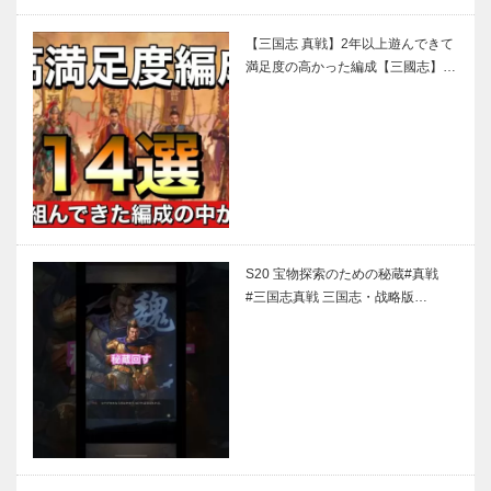
【三国志 真戦】2年以上遊んできて
満足度の高かった編成【三國志】…
S20 宝物探索のための秘蔵#真戦
#三国志真戦 三国志・战略版…