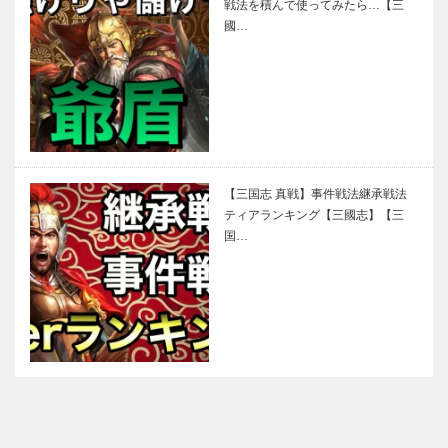
戦法を積んで使ってみたら…【三
國…
【三国志 真戦】事件戦法継承戦法
ティアランキング【三國志】【三
国…