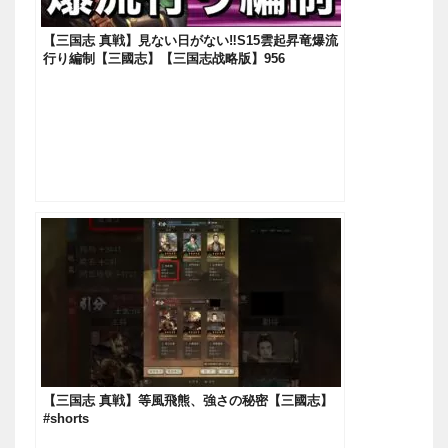
【三国志 真戦】見ない日がない‼S15雲起昇竜爆流
行り編制【三國志】【三国志战略版】956
【三国志 真戦】等風飛熊、強さの秘密【三國志】
#shorts