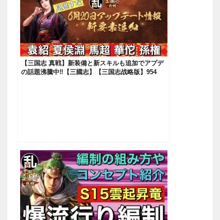
【三国志 真戦】新装備と新スキルも追加でアプデ
の話題沸騰中‼【三國志】【三国志战略版】954