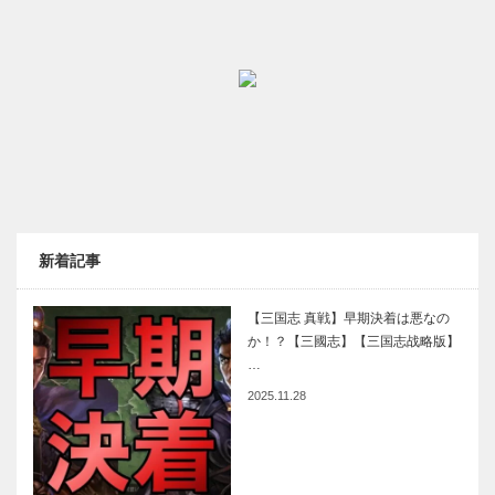
新着記事
【三国志 真戦】早期決着は悪なの
か！？【三國志】【三国志战略版】
…
2025.11.28