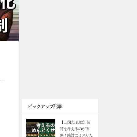
ロー
ピックアップ記事
【三国志 真戦】信
符を考えるのが面
倒！絶対にミスりた