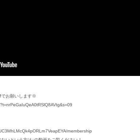
Mでお願いします※
yout?t=nrPeGaIuQeA0tRSlQ8AVtg&s=09
nel/UC3MhLMcQk4pORLm7VeapEYA/membership
が出ないという方は↓の動画をご覧ください！