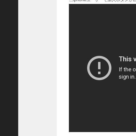
国
志
战
略
版
】
1
0
7
6
【
三
国
志
真
戦
】
新
た
な