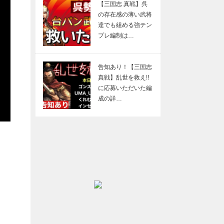
【三国志 真戦】呉
の存在感の薄い武将
達でも組める強テン
プレ編制は…
告知あり！【三国志
真戦】乱世を救え!!
に応募いただいた編
成の詳…