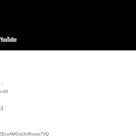
↓
?s=20
ル】
s1EEcuXMGxL6vf0xzez7VQ