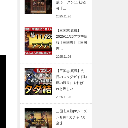
成 シーズン11 社稷
弓【三…
2025.11.26
【三国志 真戦】
2025/11/26アプデ情
報【三國志】【三国
志…
2025.11.26
【三国志 真戦】先
日のスタダガイド動
画の通りにやればこ
れと近しい…
2025.11.25
三国志真戦pkシーズ
ン名称2 ガチャ 7万
金珠