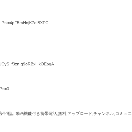
el_?si=4pF5mHnjK7qlBXFG
l/UCyS_f3znIg9oRBxl_kOEpqA
t?s=0
付き携帯電話,動画機能付き携帯電話,無料,アップロード,チャンネル,コミュ