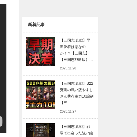
新着記事
【三国志 真戦】早
期決着は悪なの
か！？【三國志】
【三国志战略版】…
2025.11.28
【三国志 真戦】S22
兗州の戦い版やすし
さん共存主力10編制
【三…
2025.11.27
【三国志 真戦】戦
場で出会った強い編