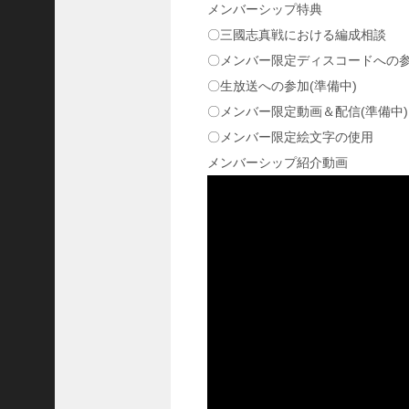
メンバーシップ特典
ア
〇三國志真戦における編成相談
プ
ロ
〇メンバー限定ディスコードへの
ー
〇生放送への参加(準備中)
チ
〇メンバー限定動画＆配信(準備中)
の
登
〇メンバー限定絵文字の使用
場
メンバーシップ紹介動画
！
S
P
孫
堅
の
固
有
戦
法
が
面
白