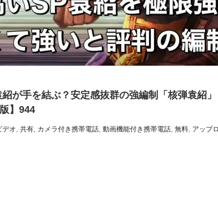
袁紹が手を結ぶ？安定感抜群の強編制「核弾袁紹」
】944
ビデオ
,
共有
,
カメラ付き携帯電話
,
動画機能付き携帯電話
,
無料
,
アップ