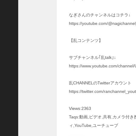
三
国
なぎさんのチャンネルはコチラ↓
志
真
https://youtube.com/@nagichann
戦
】
【乱コンテンツ】
使
い
所
サブチャンネル｢乱talk｣↓
が
https://www.youtube.com/channe
難
し
い
乱CHANNELのTwitterアカウント
郝
https://twitter.com/ranchannel_you
昭
を
使
Views:2363
っ
Taqs:動画,ビデオ,共有,カメラ
て
る
ィ,YouTube,ユーチューブ
鬼