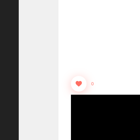
志
战
略
版
】
1
2
1
3
【
三
0
国
志
真
戦
】
ま
だ
間