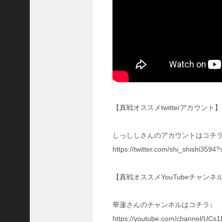
い
！
【
三
國
志
】
【
三
国
【真戦オススメtwitterアカウント】
志
战
略
しっししさんのアカウントはコチラ
版
https://twitter.com/shi_shishi3594
】
1
2
【真戦オススメYouTubeチャンネ
7
9
華蓮さんのチャンネルはコチラ↓
【
https://youtube.com/channel/UC