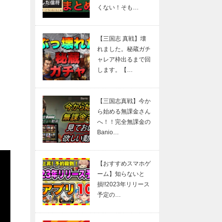
くない！そも…
【三国志 真戦】壊
れました。秘蔵ガチ
ャレア枠出るまで回
します。【…
【三国志真戦】今か
ら始める無課金さん
へ！！完全無課金の
Banio…
【おすすめスマホゲ
ーム】知らないと
損!!2023年リリース
予定の…