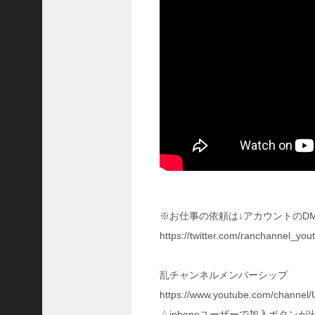
に
合
う
！
S
1
7
陳
倉
の
戦
い
の
予
習
※お仕事の依頼は↓アカウントのD
【
https://twitter.com/ranchannel_
三
國
志
乱チャンネルメンバーシップ
】
https://www.youtube.com/chan
【
三
△iphoneユーザーで加入ボタン