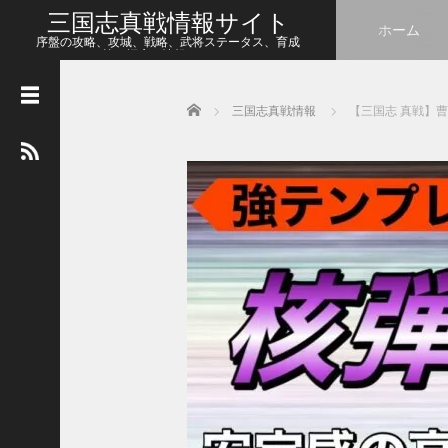
三国志真戦情報サイト
ホーム
序盤の攻略、攻城、戦略、武将ステータス、育成
等、幅広い情報をシェア
Home
三国志真戦情報
【三国志 真戦】
人
気
の
記
事
【
三
国
志
真
戦
】
こ
の
状
態