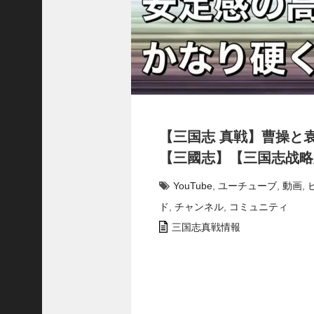
で
使
っ
て
み
た
い
！
究
【三国志 真戦】曹操と
極
劉
【三國志】【三国志战略版
曄
飛
YouTube
,
ユーチューブ
,
動画
,
熊
ド
,
チャンネル
,
コミュニティ
【
三
三国志真戦情報
國
志
】
【
三
国