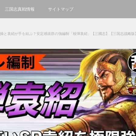
三国志真戦情報
サイトマップ
曹操と袁紹が手を結ぶ？安定感抜群の強編制「核弾袁紹」【三國志】【三国志战略版】