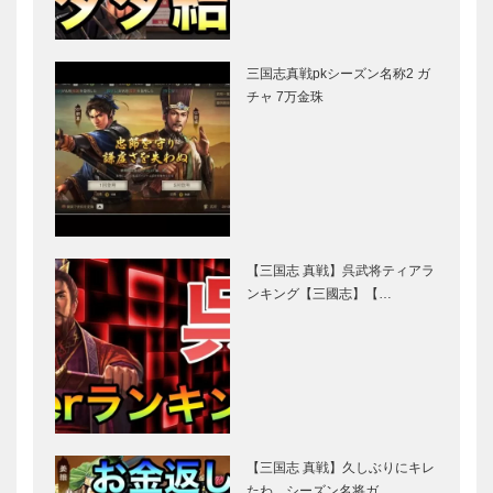
三国志真戦pkシーズン名称2 ガ
チャ 7万金珠
【三国志 真戦】呉武将ティアラ
ンキング【三國志】【…
【三国志 真戦】久しぶりにキレ
たわ…シーズン名将ガ…