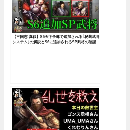
【三国志 真戦】S5天下争奪で追加される｢秘蔵武将
システム｣の解説とS6に追加されるSP武将の確認
【三國志】#180