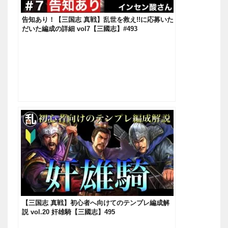
告知あり！【三国志 真戦】乱世を救え!!に応募いた
だいた編成の詳細 vol7【三國志】#493
【三国志 真戦】初心者へ向けてのテンプレ編成解
説 vol.20 奸雄騎【三國志】495