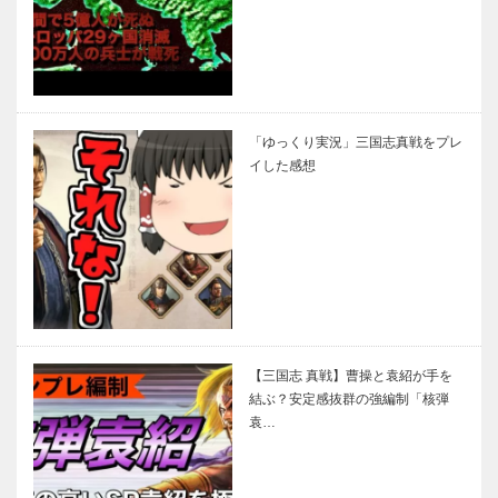
「ゆっくり実況」三国志真戦をプレ
イした感想
【三国志 真戦】曹操と袁紹が手を
結ぶ？安定感抜群の強編制「核弾
袁…