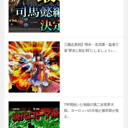
三國志真戦】明水・玄武隊・益者三
楽″歴史に刻む戦″にしましょう♪…
7年間続いた地獄の第二次世界大
戦。ヨーロッパの大地と都市部が焦
土…