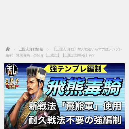
Home
三国志真戦情報
【三国志 真戦】耐久戦法いらずの強テンプレ
編制「飛熊毒騎」の紹介【三國志】【三国志战略版】927