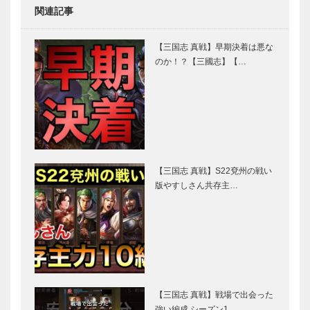
関連記事
【三国志 真戦】早期決着は悪な
のか！？【三國志】【…
【三国志 真戦】S22兗州の戦い
版やすしさん共存主…
【三国志 真戦】戦場で出会った
強い編成 シーズン1…