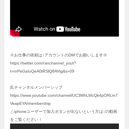
※お仕事の依頼は↓アカウントのDMでお願いします※
https://twitter.com/ranchannel_yout?
t=nrPeGaIuQeA0tRSlQ8AVtg&s=09
乱チャンネルメンバーシップ
https://www.youtube.com/channel/UC3MhLMcQk4pORLm7
VeapEYA/membership
△iphoneユーザーで加入ボタンが出ないという方は↓の動画
をご覧ください！