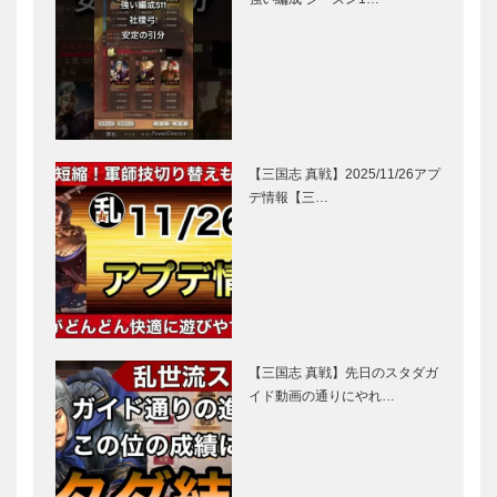
【三国志 真戦】2025/11/26アプ
デ情報【三…
【三国志 真戦】先日のスタダガ
イド動画の通りにやれ…