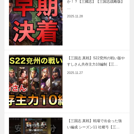
か！？【三國志】【三国志战略版】
…
2025.11.28
【三国志 真戦】S22兗州の戦い版や
すしさん共存主力10編制【三…
2025.11.27
【三国志 真戦】戦場で出会った強
い編成 シーズン11 社稷弓【三…