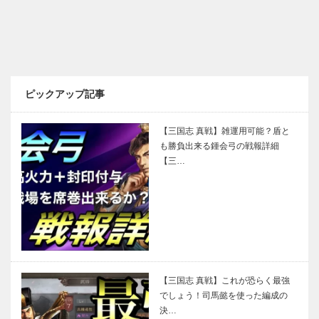
ピックアップ記事
【三国志 真戦】雑運用可能？盾と
も勝負出来る鍾会弓の戦報詳細
【三…
【三国志 真戦】これが恐らく最強
でしょう！司馬懿を使った編成の
決…