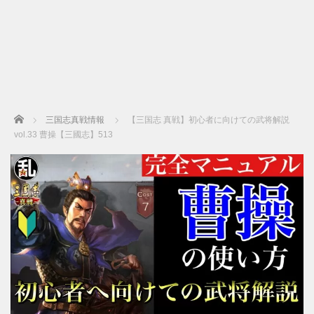
Home
三国志真戦情報
【三国志 真戦】初心者に向けての武将解説
vol.33 曹操【三國志】513