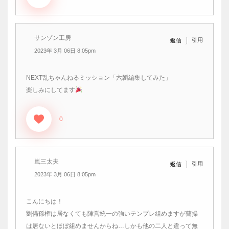
サンゾン工房
引用
返信
2023年 3月 06日 8:05pm
NEXT乱ちゃんねるミッション「六韜編集してみた」
楽しみにしてます
0
嵐三太夫
引用
返信
2023年 3月 06日 8:05pm
こんにちは！
劉備孫権は居なくても陣営統一の強いテンプレ組めますが曹操
は居ないとほぼ組めませんからね…しかも他の二人と違って無