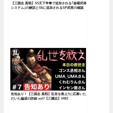
【三国志 真戦】S5天下争奪で追加される｢秘蔵武将
システム｣の解説とS6に追加されるSP武将の確認
【三國志】#180
告知あり！【三国志 真戦】乱世を救え!!に応募いた
だいた編成の詳細 vol7【三國志】#493