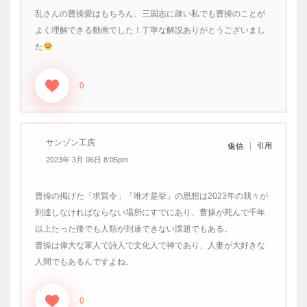
乱さんの曹操愛はもちろん、三国志に疎い私でも曹操のことが
よく理解できる動画でした！丁寧な解説ありがとうございまし
た
0
サンゾン工房
引用
返信
2023年 3月 06日 8:05pm
曹操の掲げた「求賢令」「唯才是挙」の思想は2023年の我々が
到達しなければならない場所にすでにあり、曹操が死んで千年
以上たった後でも人類が到達できない課題でもある。
曹操は偉大な軍人で詩人で文化人で神であり、人妻が大好きな
人間でもあるんですよね。
0