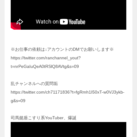
※お仕事の依頼は↓アカウントのDMでお願いします※
https://twitter.com/ranchannel_yout?
t=nrPeGaIuQeA0tRSlQ8AVtg&s=09
乱チャンネルへの質問垢
https://twitter.com/ch71171836?t=fgRmh1I50xT-w0VJ3ykb-
g&s=09
司馬懿盾こすり系YouTuber、爆誕