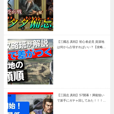
【三國志 真戦】初心者必見 資源地
は何から占領すればいい？【攻略…
【三国志 真戦】S7開幕！満寵狙い
で派手にガチャ回してみた！！！…