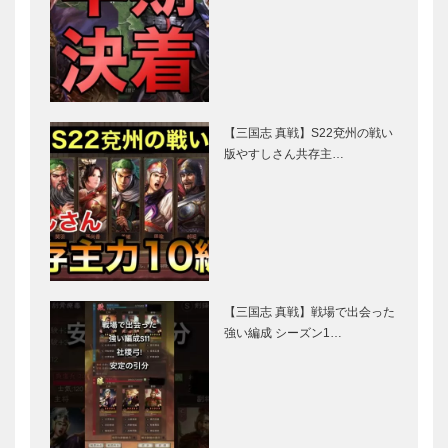
【三国志 真戦】S22兗州の戦い
版やすしさん共存主…
【三国志 真戦】戦場で出会った
強い編成 シーズン1…