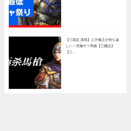
【三国志 真戦】上方修正が待ち遠
しい！究極サツ馬槍【三國志】
【三…