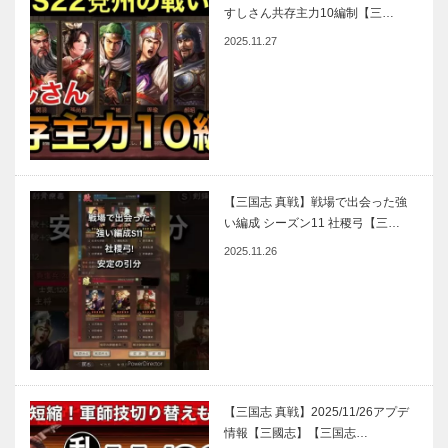
すしさん共存主力10編制【三…
2025.11.27
【三国志 真戦】戦場で出会った強
い編成 シーズン11 社稷弓【三…
2025.11.26
【三国志 真戦】2025/11/26アプデ
情報【三國志】【三国志…