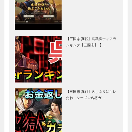
【三国志 真戦】呉武将ティアラ
ンキング【三國志】【…
【三国志 真戦】久しぶりにキレ
たわ…シーズン名将ガ…