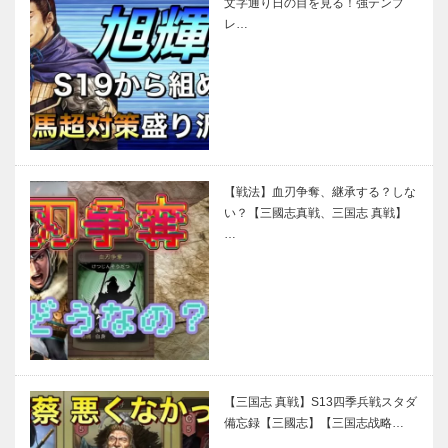
文字通り日の目を見る！強テンプ
レ…
【戦法】血刃争奪、継承する？しな
い？【三國志真戦、三国志 真戦】
…
【三国志 真戦】S13四季兵戦スタダ
備忘録【三國志】【三国志战略…