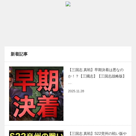
新着記事
【三国志 真戦】早期決着は悪なの
か！？【三國志】【三国志战略版】
…
2025.11.28
【三国志 真戦】S22兗州の戦い版や