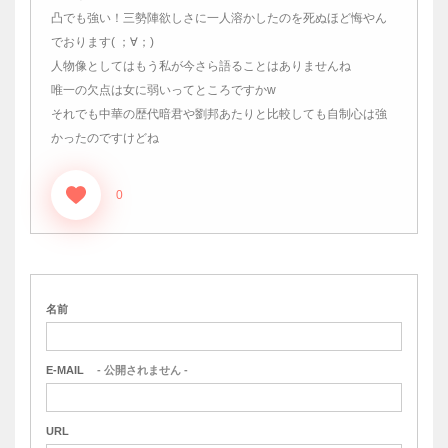
凸でも強い！三勢陣欲しさに一人溶かしたのを死ぬほど悔やん
でおります( ；∀；)
人物像としてはもう私が今さら語ることはありませんね
唯一の欠点は女に弱いってところですかw
それでも中華の歴代暗君や劉邦あたりと比較しても自制心は強
かったのですけどね
0
名前
E-MAIL
- 公開されません -
URL