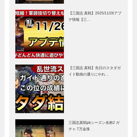
【三国志 真戦】2025/11/26アプ
デ情報【三…
【三国志 真戦】先日のスタダガ
イド動画の通りにやれ…
三国志真戦pkシーズン名称2 ガ
チャ 7万金珠