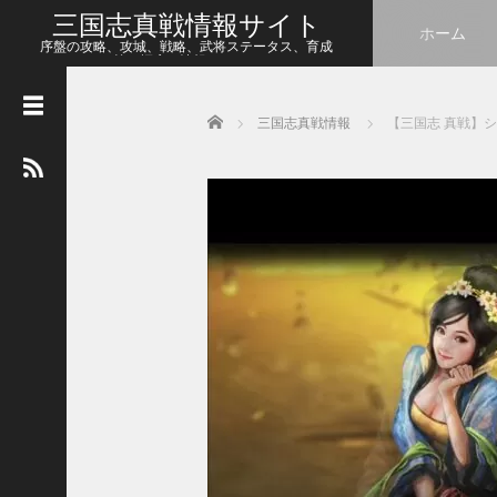
三国志真戦情報サイト
ホーム
序盤の攻略、攻城、戦略、武将ステータス、育成
等、幅広い情報をシェア
Home
三国志真戦情報
【三国志 真戦】シー
人
気
の
記
事
【
三
国
志
真
戦
】
新
た
な
ア