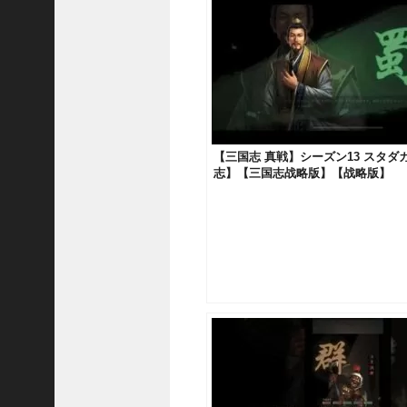
熊
【
三
國
志
】
【
三
【三国志 真戦】シーズン13 スタダ
国
志】【三国志战略版】【战略版】
志
战
略
版
】
1
2
1
3
【
三