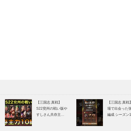
【三国志 真戦】
【三国志 真戦
S22兗州の戦い版や
場で出会った
すしさん共存主…
編成 シーズン