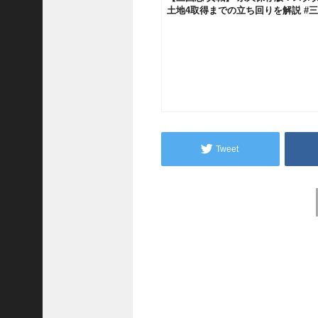
予
土地4取得までの立ち回りを解説 #三國
習
【
三
國
志
】
【
三
国
Tweet
志
战
略
Post
版
navigation
】
1
0
7
6
【