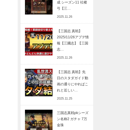
成 シーズン11 社稷
弓【三…
2025.11.26
【三国志 真戦】
2025/11/26アプデ情
報【三國志】【三国
志…
2025.11.26
【三国志 真戦】先
日のスタダガイド動
画の通りにやればこ
れと近しい…
2025.11.25
三国志真戦pkシーズ
ン名称2 ガチャ 7万
金珠