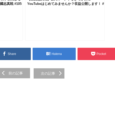
志真戦 #105
YouTubeはじめてみませんか？収益公開します！ #
三國志真戦 #157
Share
Hatena
Pocket
前の記事
次の記事