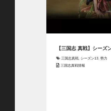
プ
ロ
ー
チ
の
登
場
！
S
【三国志 真戦】シーズン1
P
孫
三国志真戦
,
シーズン13
,
勢力
堅
の
三国志真戦情報
固
有
戦
法
が
面
白
い
！