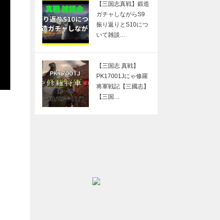
【三国志真戦】鍛造
ガチャしながらS9
振り返りとS10につ
いて雑談…
【三国志 真戦】
PK17001Jにゃ修羅
将軍戦記【三國志】
【三国…