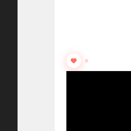
【
三
國
志
】
【
三
国
志
战
0
略
版
】
1
2
7
9
【
三