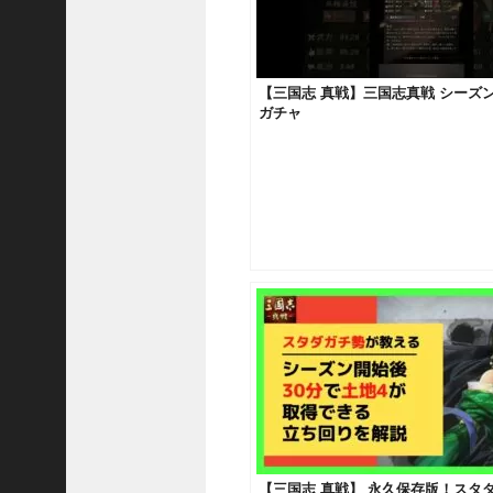
国
志
真
戦
【三国志 真戦】三国志真戦 シーズン
】
ガチャ
ま
だ
間
に
合
う
！
S
1
7
陳
倉
の
戦
い
の
【三国志 真戦】 永久保存版！スタ