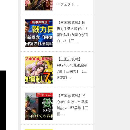
ーフェクト…
【三国志 真戦】回
復も手数の時代に！
新戦法勠力同心が面
白い！【三…
【三国志 真戦】
PK24004J最強編制
7選【三國志】【三
国志战…
【三国志 真戦】初
心者に向けての武将
解説 vol.57姜維【三
國…