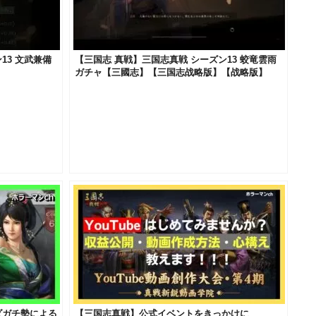
13 文武兼備
【三国志 真戦】三国志真戦 シーズン13 蛟竜雲雨
ガチャ【三國志】【三国志战略版】【战略版】
ダガチ勢による
【三国志真戦】公式イベントをきっかけに