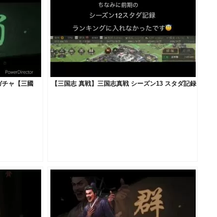
ガチャ【三國
【三国志 真戦】三国志真戦 シーズン13 スタダ記録