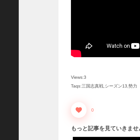
国
志
真
戦
】
こ
の
状
態
で
使
っ
Views:3
て
み
Taqs:三国志真戦,シーズン13,勢力
た
い
！
0
究
極
劉
もっと記事を見ていきませ
曄
飛