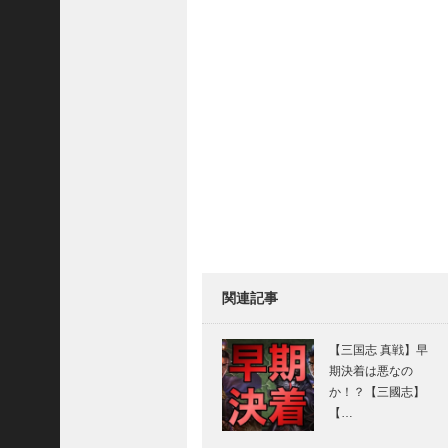
三
国
志
真
戦
】
S
8
か
ら
組
め
る
よ
関連記事
う
に
な
【三国志 真戦】早
っ
期決着は悪なの
た
か！？【三國志】
S
【…
P