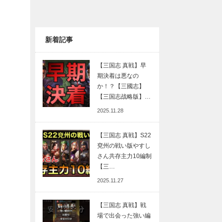
新着記事
【三国志 真戦】早
期決着は悪なの
か！？【三國志】
【三国志战略版】…
2025.11.28
【三国志 真戦】S22
兗州の戦い版やすし
さん共存主力10編制
【三…
2025.11.27
【三国志 真戦】戦
場で出会った強い編