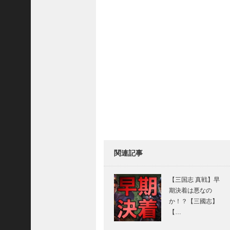
三
国
志
真
戦
】
S
8
か
ら
組
め
る
よ
関連記事
う
に
な
【三国志 真戦】早
っ
期決着は悪なの
た
か！？【三國志】
S
【…
P