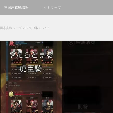
三国志真戦情報
サイトマップ
国志真戦 シーズン12 切り取るぅ〜2