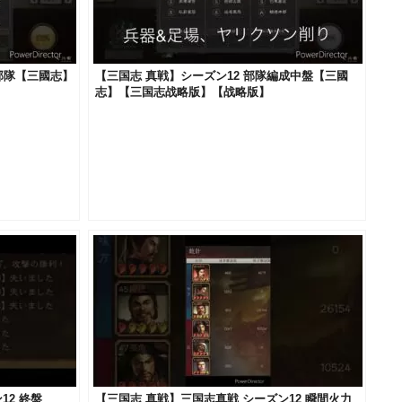
部隊【三國志】
【三国志 真戦】シーズン12 部隊編成中盤【三國
志】【三国志战略版】【战略版】
12 終盤
【三国志 真戦】三国志真戦 シーズン12 瞬間火力