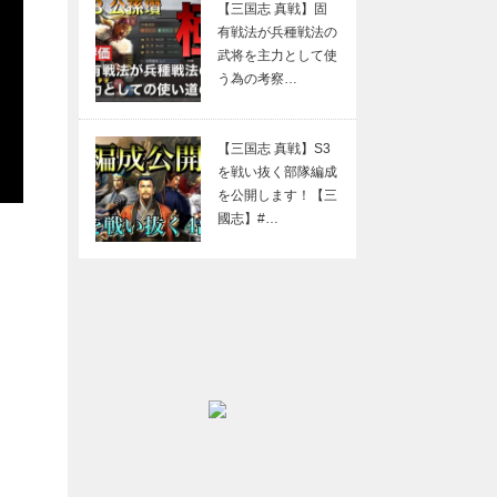
【三国志 真戦】固
有戦法が兵種戦法の
武将を主力として使
う為の考察…
【三国志 真戦】S3
を戦い抜く部隊編成
を公開します！【三
國志】#…