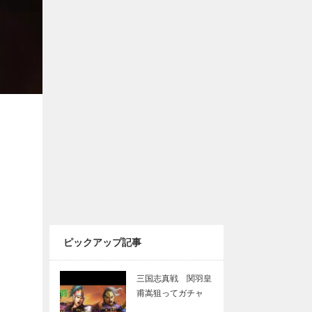
ピックアップ記事
三国志真戦 関羽皇
甫嵩狙ってガチャ