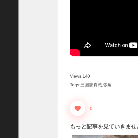
国
志
真
戦
】
こ
の
状
態
で
使
っ
Views:140
て
み
Taqs:三国志真戦,張角
た
い
！
0
究
極
劉
もっと記事を見ていきませ
曄
飛