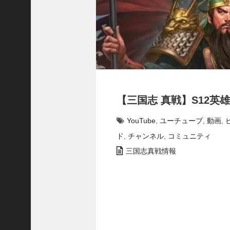
で
使
っ
て
み
た
い
！
究
【三国志 真戦】S12英
極
劉
YouTube
,
ユーチューブ
,
動画
,
曄
飛
ド
,
チャンネル
,
コミュニティ
熊
三国志真戦情報
【
三
國
志
】
【
三
国