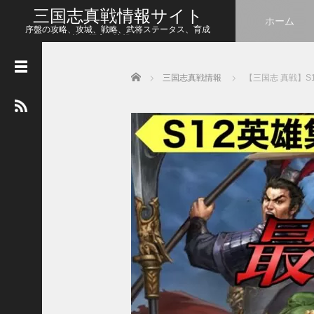
三国志真戦情報サイト
ホーム
序盤の攻略、攻城、戦略、武将ステータス、育成
等、幅広い情報をシェア
Home
三国志真戦情報
【三国志 真戦】S
人
気
の
記
事
【
三
国
志
真
戦
】
こ
の
状
態