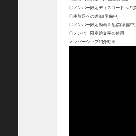
な
〇メンバー限定ディスコードへの
の
〇生放送への参加(準備中)
が
多
〇メンバー限定動画＆配信(準備中)
い
〇メンバー限定絵文字の使用
ぞ
メンバーシップ紹介動画
！
【
三
國
志
】
【
三
国
志
战
略
版
】
1