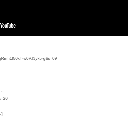
t=fgRmh1I50xT-w0VJ3ykb-g&s=09
↓
?s=20
ル】