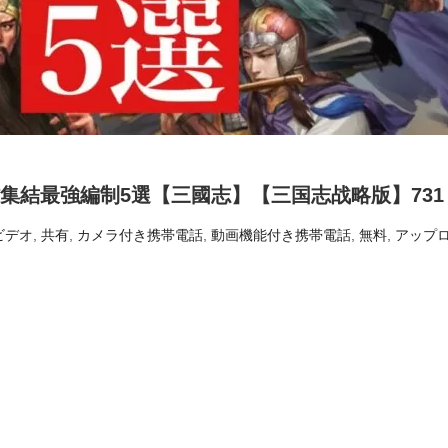
雄集結最強編制5選【三國志】【三国志战略版】731
ビデオ
,
共有
,
カメラ付き携帯電話
,
動画機能付き携帯電話
,
無料
,
アップ