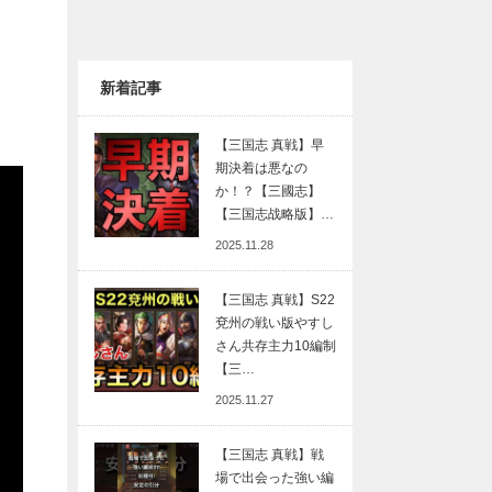
新着記事
【三国志 真戦】早
期決着は悪なの
か！？【三國志】
【三国志战略版】…
2025.11.28
【三国志 真戦】S22
兗州の戦い版やすし
さん共存主力10編制
【三…
2025.11.27
【三国志 真戦】戦
場で出会った強い編