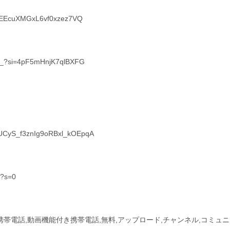
s1EEcuXMGxL6vf0xzez7VQ
el_?si=4pF5mHnjK7qlBXFG
l/UCyS_f3znIg9oRBxl_kOEpqA
t?s=0
付き携帯電話,動画機能付き携帯電話,無料,アップロード,チャンネル,コミュ