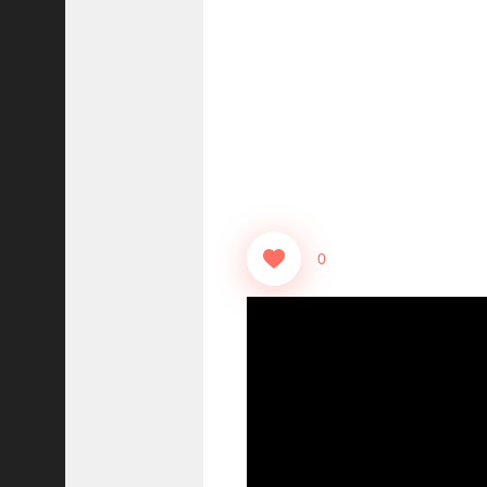
志
战
略
版
】
1
2
1
3
0
【
三
国
志
真
戦
】
秘
蔵
餌