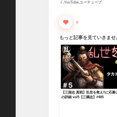
1
ィ,YouTube,ユーチューブ
0
7
6
0
【
三
もっと記事を見ていきませ
国
志
真
戦
】
新
た
な
ア
プ
【三国志 真戦】乱世を救え!!に応
ロ
の詳細 vol5【三國志】#485
ー
チ
の