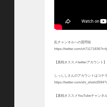
4
4
3
【
三
国
志
乱チャンネルへの質問垢
真
https://twitter.com/ch71171836?
戦
】
ま
【真戦オススメtwitterアカウント】
だ
間
に
しっししさんのアカウントはコチラ
合
https://twitter.com/shi_shishi3594
う
！
S
【真戦オススメYouTubeチャンネ
1
7