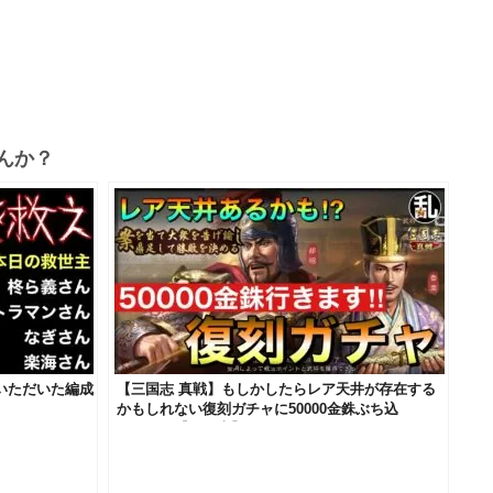
んか？
募いただいた編成
【三国志 真戦】もしかしたらレア天井が存在する
かもしれない復刻ガチャに50000金銖ぶち込
む！！！【三國志】#451