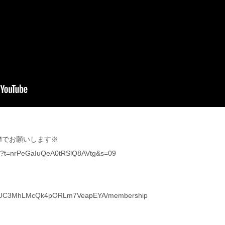
Mでお願いします※
yout?t=nrPeGaIuQeA0tRSlQ8AVtg&s=09
nel/UC3MhLMcQk4pORLm7VeapEYA/membership