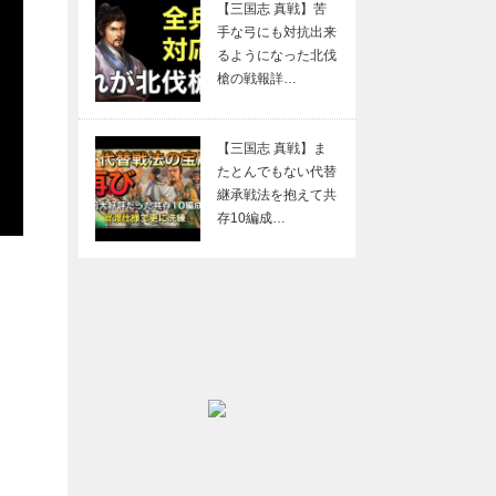
【三国志 真戦】苦
手な弓にも対抗出来
るようになった北伐
槍の戦報詳…
【三国志 真戦】ま
たとんでもない代替
継承戦法を抱えて共
存10編成…