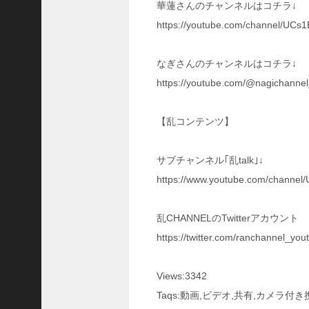
華蓮さんのチャンネルはコチラ↓
陳
倉
https://youtube.com/channel/UC
の
戦
なぎさんのチャンネルはコチラ↓
い
の
https://youtube.com/@nagichann
予
習
【乱コンテンツ】
【
三
國
サブチャンネル｢乱talk｣↓
志
https://www.youtube.com/channe
】
【
三
乱CHANNELのTwitterアカウント
国
https://twitter.com/ranchannel_you
志
战
略
Views:3342
版
Taqs:動画,ビデオ,共有,カメラ
】