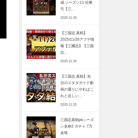
成 シーズン11 社稷
弓【三…
2025.11.26
【三国志 真戦】
2025/11/26アプデ情
報【三國志】【三国
志…
2025.11.26
【三国志 真戦】先
日のスタダガイド動
画の通りにやればこ
れと近しい…
2025.11.25
三国志真戦pkシーズ
ン名称2 ガチャ 7万
金珠