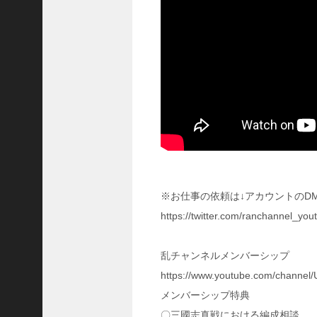
に
使
う
の
は
要
注
意
！
今
後
登
場
す
※お仕事の依頼は↓アカウントのD
る
https://twitter.com/ranchannel_
事
件
戦
乱チャンネルメンバーシップ
法
https://www.youtube.com/chan
ほ
メンバーシップ特典
優
秀
〇三國志真戦における編成相談