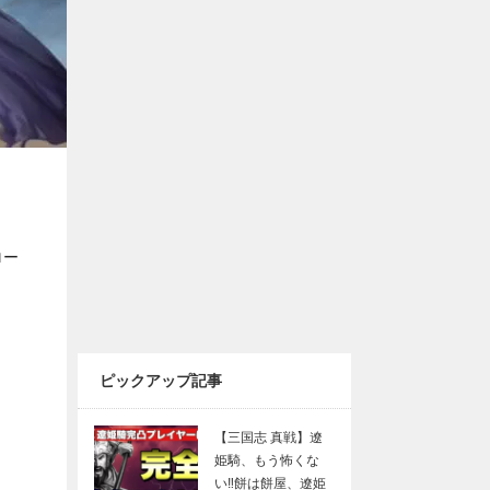
ロー
ピックアップ記事
【三国志 真戦】遼
姫騎、もう怖くな
い‼餅は餅屋、遼姫