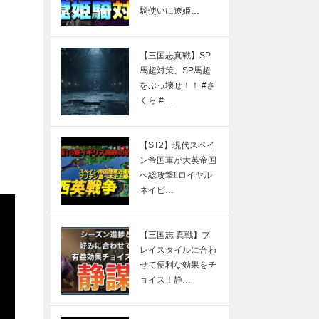
騎使いに遼姫…
【三国志真戦】SP
馬超対策、SP馬超
をぶっ壊せ！！ #さ
くら #…
【ST2】現代スペイ
ン帝国軍が大英帝国
へ総攻撃‼︎ロイヤル
ネイビ…
【三国志 真戦】プ
レイスタイルに合わ
せて便利な効果をチ
ョイス！静…