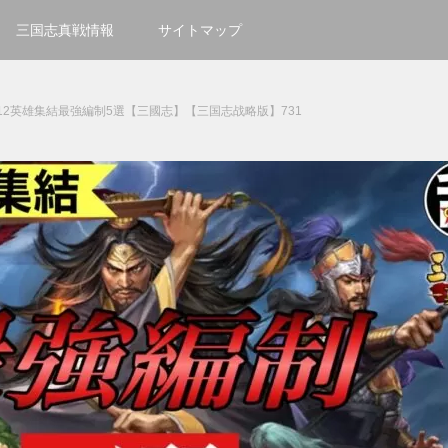
三国志真戦情報
サイトマップ
12英雄集結最強編制5選【三國志】【三国志战略版】731