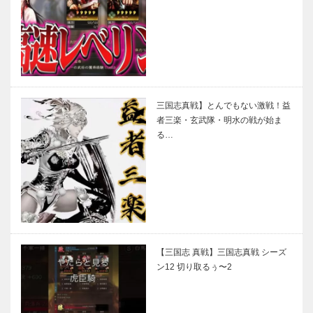
三国志真戦】とんでもない激戦！益
者三楽・玄武隊・明水の戦が始ま
る…
【三国志 真戦】三国志真戦 シーズ
ン12 切り取るぅ〜2