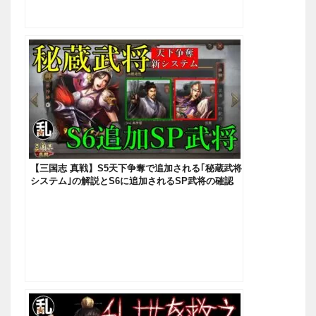
【三国志 真戦】S5天下争奪で追加される｢秘蔵武将
システム｣の解説とS6に追加されるSP武将の確認
【三國志】#180