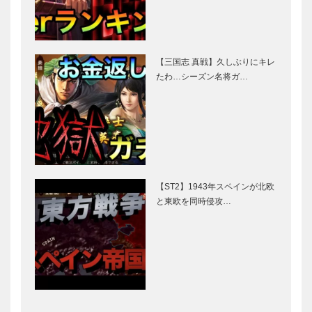
【三国志 真戦】久しぶりにキレ
たわ…シーズン名将ガ…
【ST2】1943年スペインが北欧
と東欧を同時侵攻…