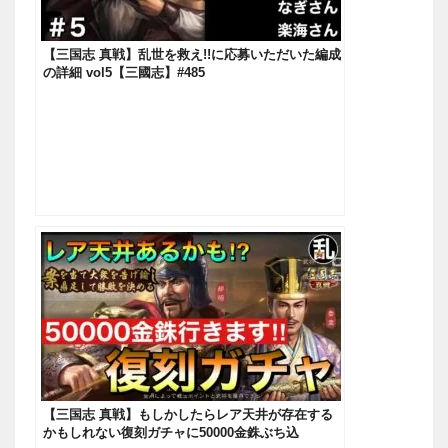
【三国志 真戦】乱世を救え!!に応募いただいた編成
の詳細 vol5【三國志】#485
【三国志 真戦】もしかしたらレア天井が存在する
かもしれない復刻ガチャに50000金銖ぶち込