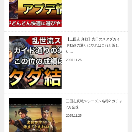
【三国志 真戦】先日のスタダガイ
ド動画の通りにやればこれと近し
い…
2025.11.25
三国志真戦pkシーズン名称2 ガチャ
7万金珠
2025.11.25