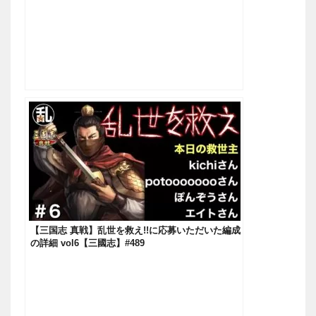
む！！！【三國志】#451
【三国志 真戦】乱世を救え!!に応募いただいた編成
の詳細 vol6【三國志】#489