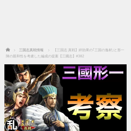
Home
三国志真戦情報
【三国志 真戦】絆効果の｢三国の逸材｣と形一
陣の親和性を考慮した編成の提案【三國志】#382