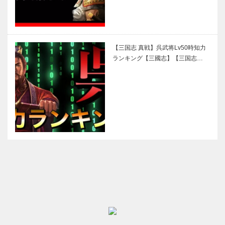
【三国志 真戦】呉武将Lv50時知力
ランキング【三國志】【三国志…