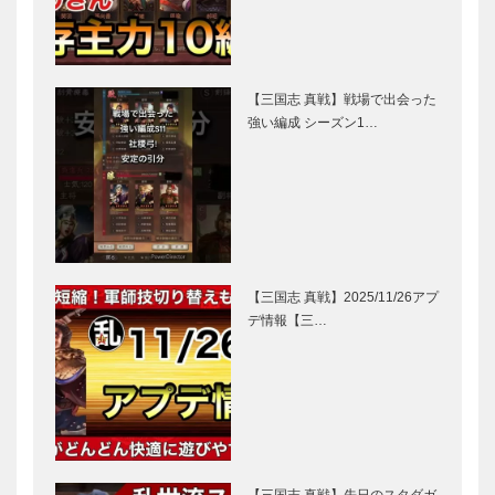
【三国志 真戦】戦場で出会った
強い編成 シーズン1…
【三国志 真戦】2025/11/26アプ
デ情報【三…
【三国志 真戦】先日のスタダガ