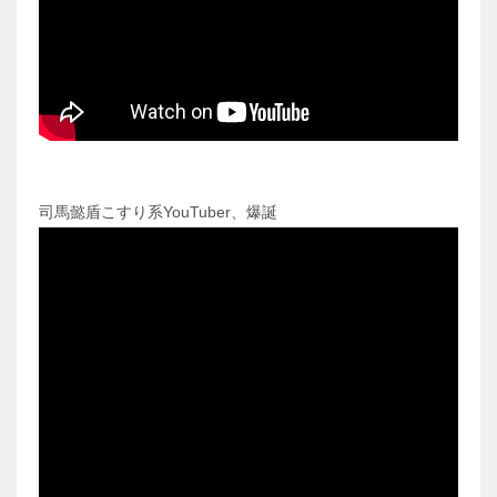
司馬懿盾こすり系YouTuber、爆誕