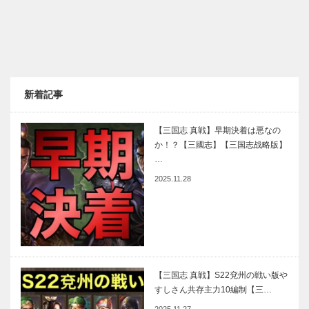
新着記事
【三国志 真戦】早期決着は悪なの
か！？【三國志】【三国志战略版】
…
2025.11.28
【三国志 真戦】S22兗州の戦い版や
すしさん共存主力10編制【三…