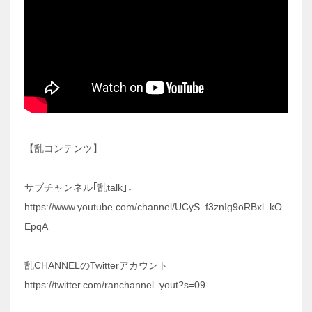
【乱コンテンツ】
サブチャンネル｢乱talk｣↓
https://www.youtube.com/channel/UCyS_f3znIg9oRBxl_kO
EpqA
乱CHANNELのTwitterアカウント
https://twitter.com/ranchannel_yout?s=09