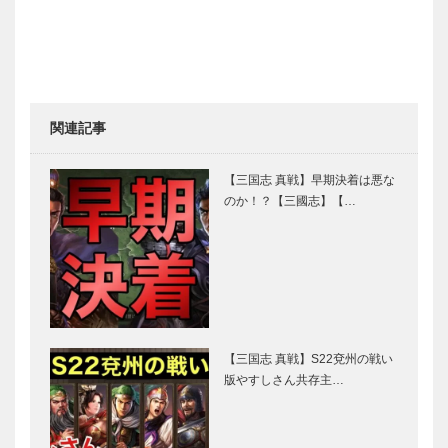
関連記事
【三国志 真戦】早期決着は悪な
のか！？【三國志】【…
【三国志 真戦】S22兗州の戦い
版やすしさん共存主…