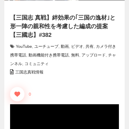
【三国志 真戦】絆効果の｢三国の逸材｣と
形一陣の親和性を考慮した編成の提案
【三國志】#382
YouTube
,
ユーチューブ
,
動画
,
ビデオ
,
共有
,
カメラ付き
携帯電話
,
動画機能付き携帯電話
,
無料
,
アップロード
,
チャ
ンネル
,
コミュニティ
三国志真戦情報
0