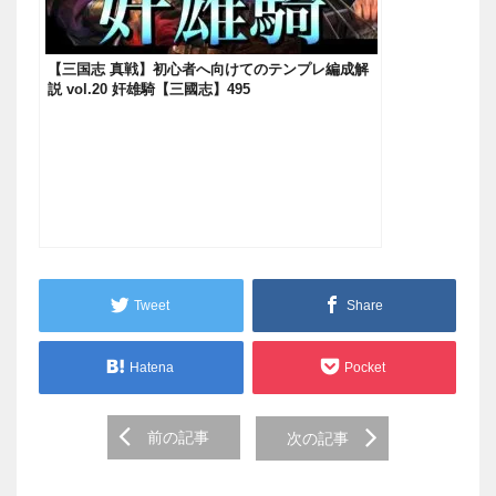
【三国志 真戦】初心者へ向けてのテンプレ編成解
説 vol.20 奸雄騎【三國志】495
Tweet
Share
Hatena
Pocket
Post
前の記事
次の記事
navigation