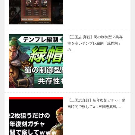
【三国志 真戦】蜀の制御型？共存
性を高いテンプレ編制「緑帽騎」
の…
【三国志真戦】新年復刻ガチャ！動
画時間で察してw #三國志真戦 …