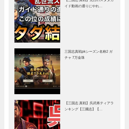
イド動画の通りにやれ…
三国志真戦pkシーズン名称2 ガ
チャ 7万金珠
【三国志 真戦】呉武将ティアラ
ンキング【三國志】【…