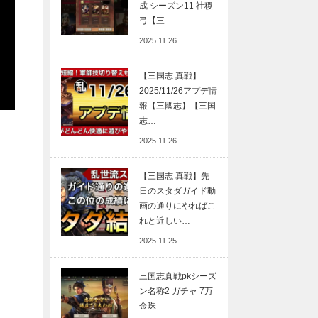
成 シーズン11 社稷
弓【三…
2025.11.26
【三国志 真戦】
2025/11/26アプデ情
報【三國志】【三国
志…
2025.11.26
【三国志 真戦】先
日のスタダガイド動
画の通りにやればこ
れと近しい…
2025.11.25
三国志真戦pkシーズ
ン名称2 ガチャ 7万
金珠