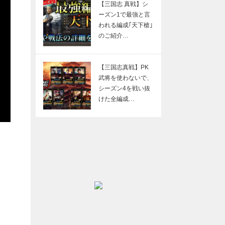
【三国志 真戦】シ
ーズン1で最強と言
われる編成｢天下槍｣
のご紹介…
【三国志真戦】PK
武将を使わないで、
シーズン4を戦い抜
けた全編成…