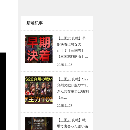
新着記事
【三国志 真戦】早
期決着は悪なの
か！？【三國志】
【三国志战略版】…
2025.11.28
【三国志 真戦】S22
兗州の戦い版やすし
さん共存主力10編制
【三…
2025.11.27
【三国志 真戦】戦
場で出会った強い編