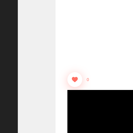
志
战
略
版
】
1
2
1
3
【
三
0
国
志
真
戦
】
ま
だ
間