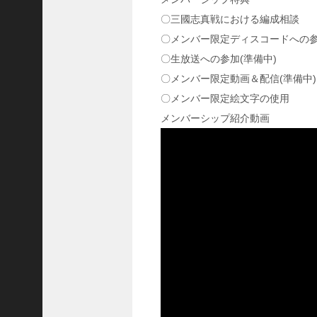
国
〇三國志真戦における編成相談
志
〇メンバー限定ディスコードへの
战
略
〇生放送への参加(準備中)
版
〇メンバー限定動画＆配信(準備中)
】
〇メンバー限定絵文字の使用
1
0
メンバーシップ紹介動画
7
6
【
三
国
志
真
戦
】
新
た
な