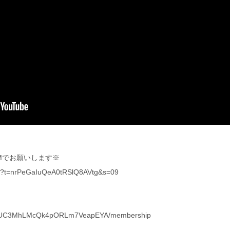
Mでお願いします※
yout?t=nrPeGaIuQeA0tRSlQ8AVtg&s=09
nel/UC3MhLMcQk4pORLm7VeapEYA/membership