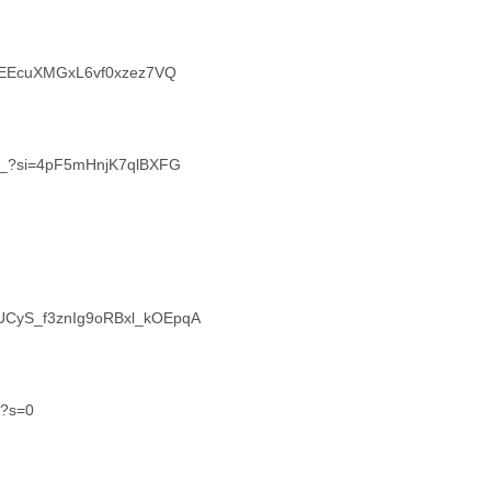
s1EEcuXMGxL6vf0xzez7VQ
el_?si=4pF5mHnjK7qlBXFG
l/UCyS_f3znIg9oRBxl_kOEpqA
t?s=0