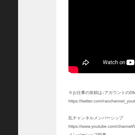
に
合
う
！
S
1
7
陳
倉
の
戦
い
の
予
習
※お仕事の依頼は↓アカウントのD
【
https://twitter.com/ranchannel_
三
國
志
乱チャンネルメンバーシップ
】
https://www.youtube.com/chan
【
三
メンバーシップ特典