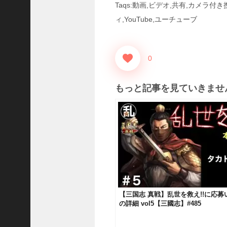
Taqs:動画,ビデオ,共有,カメラ
三
国
ィ,YouTube,ユーチューブ
志
真
戦
0
】
S
8
もっと記事を見ていきませ
か
ら
組
め
る
よ
う
に
な
っ
【三国志 真戦】乱世を救え!!に応
た
の詳細 vol5【三國志】#485
S
P