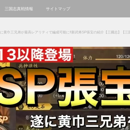
三国志真戦情報
サイトマップ
遂に黄巾三兄弟が最高レアリティで編成可能に‼新武将SP張宝の紹介【三國志】【三国