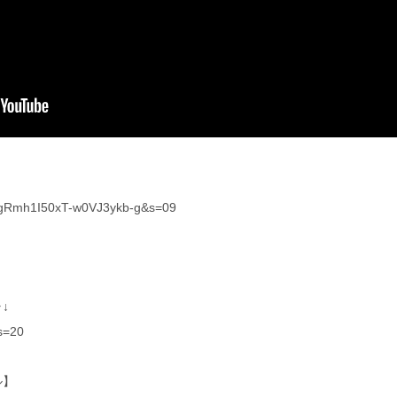
t=fgRmh1I50xT-w0VJ3ykb-g&s=09
↓
?s=20
ル】