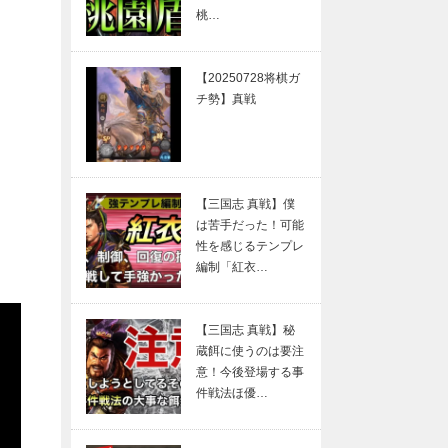
桃…
【20250728将棋ガ
チ勢】真戦
【三国志 真戦】僕
は苦手だった！可能
性を感じるテンプレ
編制「紅衣…
【三国志 真戦】秘
蔵餌に使うのは要注
意！今後登場する事
件戦法ほ優…