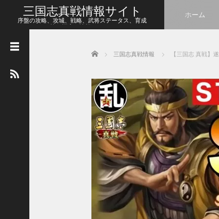
三国志真戦情報サイト
ホーム
序盤の攻略、攻城、戦略、武将ステータス、育成
等、幅広い情報をシェア
Home
三国志真戦情報
【三国志 真戦】
人
気
の
記
事
【
三
国
志
真
戦
】
こ
の
状
態