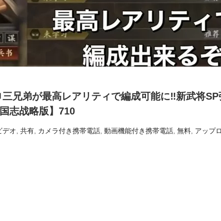
巾三兄弟が最高レアリティで編成可能に‼新武将SP
国志战略版】710
ビデオ
,
共有
,
カメラ付き携帯電話
,
動画機能付き携帯電話
,
無料
,
アップ