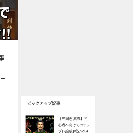
張
ロー
ピックアップ記事
【三国志 真戦】初
心者へ向けてのテン
プレ編成解説 vol.4