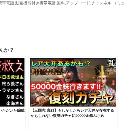
付き携帯電話,動画機能付き携帯電話,無料,アップロード,チャンネル,コミュ
んか？
募いただいた編成
【三国志 真戦】もしかしたらレア天井が存在する
かもしれない復刻ガチャに50000金銖ぶち込
む！！！【三國志】#451