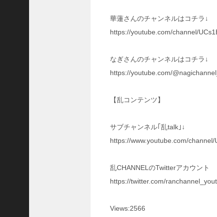
い
！
華蓮さんのチャンネルはコチラ↓
【
https://youtube.com/channel/UC
三
國
志
なぎさんのチャンネルはコチラ↓
】
https://youtube.com/@nagichann
【
三
国
【乱コンテンツ】
志
战
サブチャンネル｢乱talk｣↓
略
版
https://www.youtube.com/channe
】
1
乱CHANNELのTwitterアカウント
2
7
https://twitter.com/ranchannel_you
9
Views:2566
【