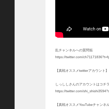
ア
プ
ロ
ー
チ
の
登
場
！
乱チャンネルへの質問垢
S
P
https://twitter.com/ch71171836?
孫
堅
【真戦オススメtwitterアカウント】
の
固
有
しっししさんのアカウントはコチラ
戦
https://twitter.com/shi_shishi3594
法
が
面
【真戦オススメYouTubeチャンネ
白