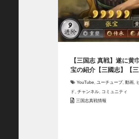
で
使
っ
て
み
た
い
！
究
【三国志 真戦】遂に黄
極
劉
宝の紹介【三國志】【三
曄
飛
YouTube
,
ユーチューブ
,
動画
,
熊
ド
,
チャンネル
,
コミュニティ
【
三
三国志真戦情報
國
志
】
【
三
国