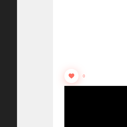
志
战
略
版
】
1
2
1
3
【
三
0
国
志
真
戦
】
ま
だ
間