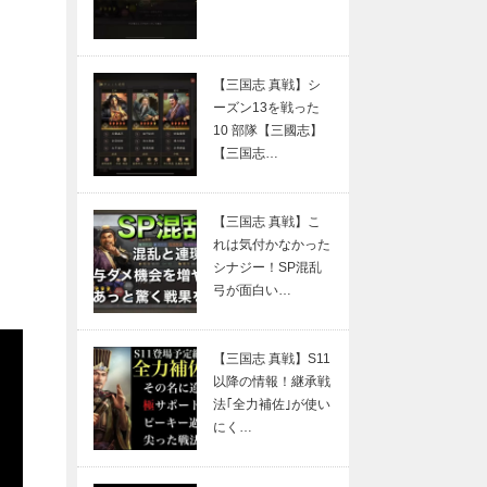
【三国志 真戦】シ
ーズン13を戦った
10 部隊【三國志】
【三国志…
【三国志 真戦】こ
れは気付かなかった
シナジー！SP混乱
弓が面白い…
【三国志 真戦】S11
以降の情報！継承戦
法｢全力補佐｣が使い
にく…