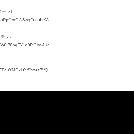
コチラ↓
Cat8pRpQmOW3wgCtki-4sKA
チラ↓
CMcW0I78nqEY1q0PjObwJUg
s1EEcuXMGxL6vf0xzez7VQ