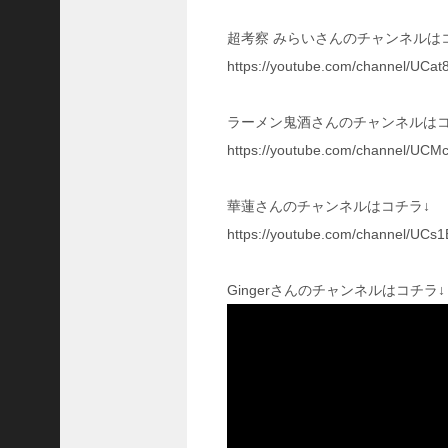
ア
超考察 みらいさんのチャンネルは
プ
ロ
https://youtube.com/channel/U
ー
チ
ラーメン鬼酒さんのチャンネルはコ
の
登
https://youtube.com/channel/U
場
！
華蓮さんのチャンネルはコチラ↓
S
P
https://youtube.com/channel/UC
孫
堅
Gingerさんのチャンネルはコチラ↓
の
固
有
戦
法
が
面
白