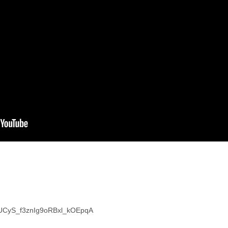
l/UCyS_f3znIg9oRBxl_kOEpqA