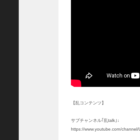
い
！
【
三
國
志
】
【
三
国
志
战
略
版
】
1
【乱コンテンツ】
2
7
サブチャンネル｢乱talk｣↓
9
https://www.youtube.com/channe
【