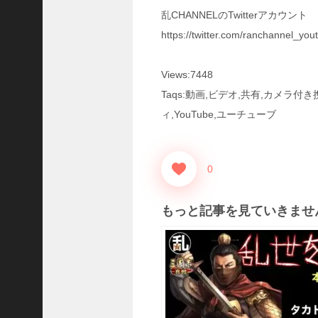
三
乱CHANNELのTwitterアカウント
国
https://twitter.com/ranchannel_you
志
真
戦
Views:7448
】
Taqs:動画,ビデオ,共有,カメラ
S
8
ィ,YouTube,ユーチューブ
か
ら
組
0
め
る
よ
もっと記事を見ていきませ
う
に
な
っ
た
S
P