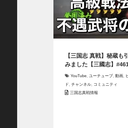
で
使
っ
て
み
た
い
！
究
【三国志 真戦】秘蔵も
極
劉
みました【三國志】#46
曄
飛
YouTube
,
ユーチューブ
,
動画
,
熊
ド
,
チャンネル
,
コミュニティ
【
三
三国志真戦情報
國
志
】
【
三
国