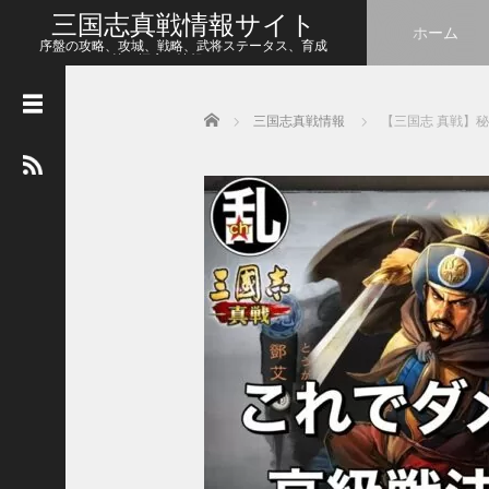
三国志真戦情報サイト
ホーム
序盤の攻略、攻城、戦略、武将ステータス、育成
等、幅広い情報をシェア
Home
三国志真戦情報
【三国志 真戦】
人
気
の
記
事
【
三
国
志
真
戦
】
こ
の
状
態