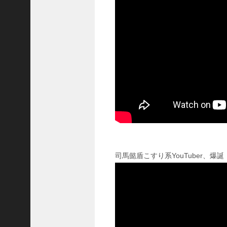
に
合
う
！
S
1
7
陳
倉
の
戦
い
の
予
習
司馬懿盾こすり系YouTuber、爆誕
【
三
國
志
】
【
三