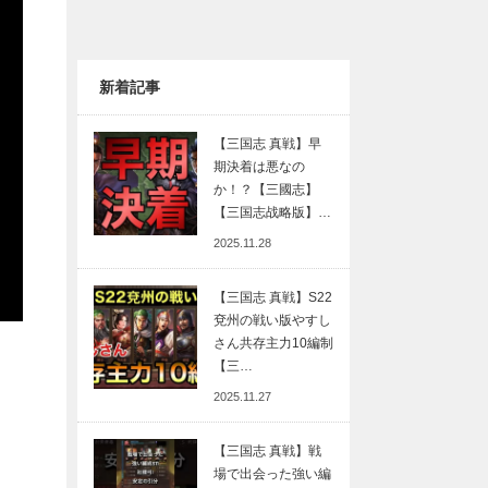
新着記事
【三国志 真戦】早
期決着は悪なの
か！？【三國志】
【三国志战略版】…
2025.11.28
【三国志 真戦】S22
兗州の戦い版やすし
さん共存主力10編制
【三…
2025.11.27
【三国志 真戦】戦
場で出会った強い編