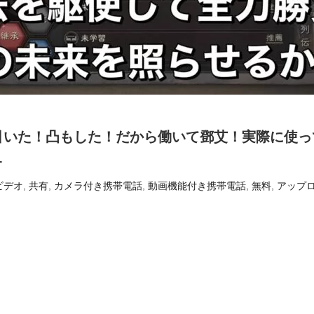
引いた！凸もした！だから働いて鄧艾！実際に使っ
1
ビデオ
,
共有
,
カメラ付き携帯電話
,
動画機能付き携帯電話
,
無料
,
アップ