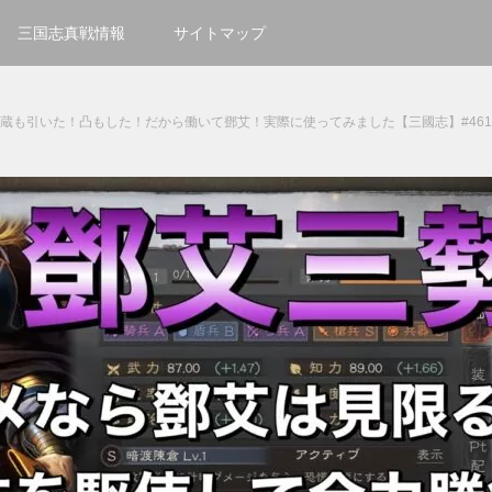
三国志真戦情報
サイトマップ
秘蔵も引いた！凸もした！だから働いて鄧艾！実際に使ってみました【三國志】#461