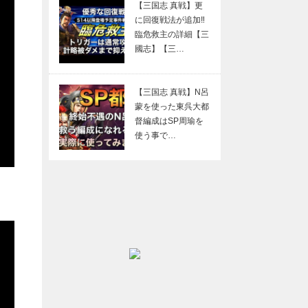
【三国志 真戦】更
に回復戦法が追加‼
臨危救主の詳細【三
國志】【三…
【三国志 真戦】N呂
蒙を使った東呉大都
督編成はSP周瑜を
使う事で…