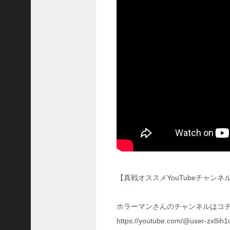
国
志
战
略
版
】
1
0
7
6
【
三
国
志
真
【真戦オススメYouTubeチャンネ
戦
】
ホラーマンさんのチャンネルはコチ
新
た
https://youtube.com/@user-zx8ih1
な