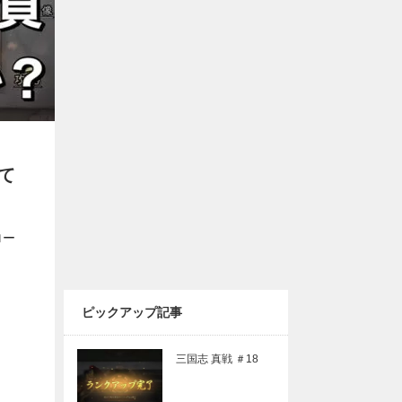
て
ロー
ピックアップ記事
三国志 真戦 ＃18