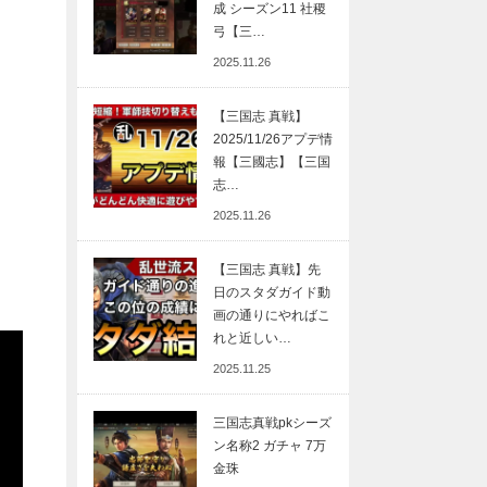
成 シーズン11 社稷
弓【三…
2025.11.26
【三国志 真戦】
2025/11/26アプデ情
報【三國志】【三国
志…
2025.11.26
【三国志 真戦】先
日のスタダガイド動
画の通りにやればこ
れと近しい…
2025.11.25
三国志真戦pkシーズ
ン名称2 ガチャ 7万
金珠