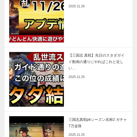
2025.11.26
【三国志 真戦】先日のスタダガイ
ド動画の通りにやればこれと近し
い…
2025.11.25
三国志真戦pkシーズン名称2 ガチャ
7万金珠
2025.11.25