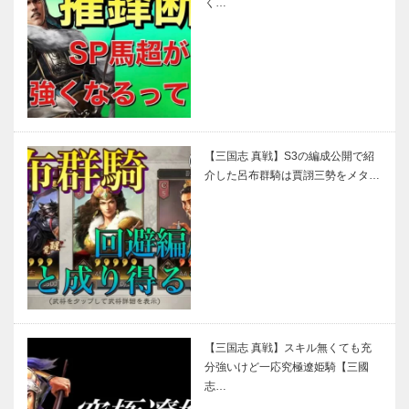
く…
【三国志 真戦】S3の編成公開で紹
介した呂布群騎は賈詡三勢をメタ…
【三国志 真戦】スキル無くても充
分強いけど一応究極遼姫騎【三國
志…