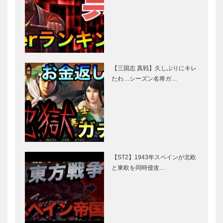
【三国志 真戦】久しぶりにキレ
たわ…シーズン名将ガ…
【ST2】1943年スペインが北欧
と東欧を同時侵攻…