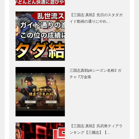
【三国志 真戦】先日のスタダガ
イド動画の通りにやれ…
三国志真戦pkシーズン名称2 ガ
チャ 7万金珠
【三国志 真戦】呉武将ティアラ
ンキング【三國志】【…