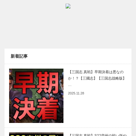
新着記事
【三国志 真戦】早期決着は悪なの
か！？【三國志】【三国志战略版】
…
2025.11.28
【三国志 真戦】S22兗州の戦い版や