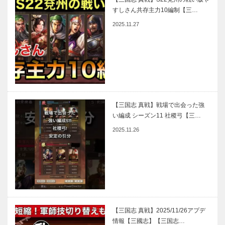
すしさん共存主力10編制【三…
2025.11.27
【三国志 真戦】戦場で出会った強
い編成 シーズン11 社稷弓【三…
2025.11.26
【三国志 真戦】2025/11/26アプデ
情報【三國志】【三国志…