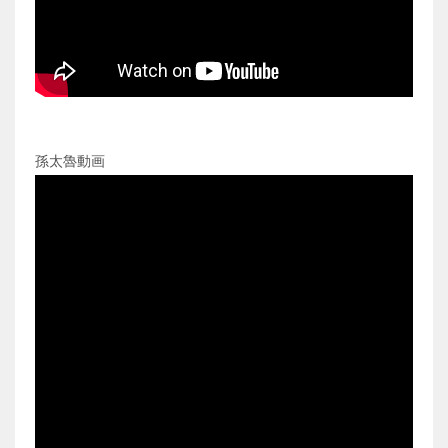
孫太魯動画