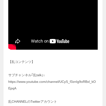
【乱コンテンツ】
サブチャンネル｢乱talk｣↓
https://www.youtube.com/channel/UCyS_f3znIg9oRBxl_kO
EpqA
乱CHANNELのTwitterアカウント