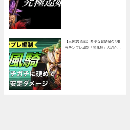
【三国志 真戦】希少な蜀騎耐久型‼
強テンプレ編制「等風騎」の紹介…