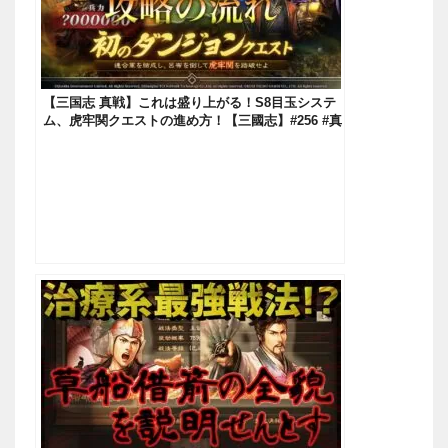
【三国志 真戦】これは盛り上がる！S8目玉システ
ム、虎牢関クエストの進め方！【三國志】#256 #真
戦虎牢関挑戦