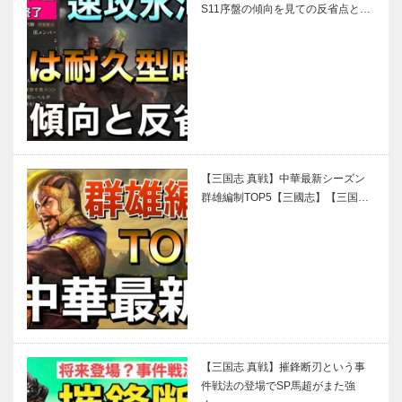
S11序盤の傾向を見ての反省点と…
【三国志 真戦】中華最新シーズン
群雄編制TOP5【三國志】【三国…
【三国志 真戦】摧鋒断刃という事
件戦法の登場でSP馬超がまた強