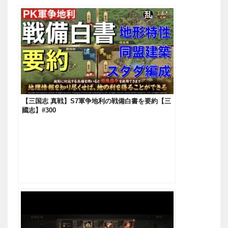
【三国志 真戦】S7軍争地利の戦備白書を要約【三
國志】#300