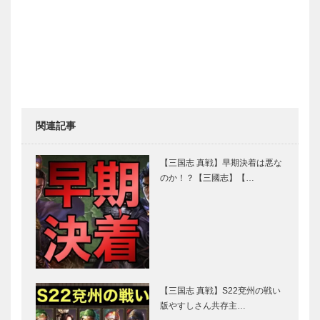
関連記事
【三国志 真戦】早期決着は悪な
のか！？【三國志】【…
【三国志 真戦】S22兗州の戦い
版やすしさん共存主…