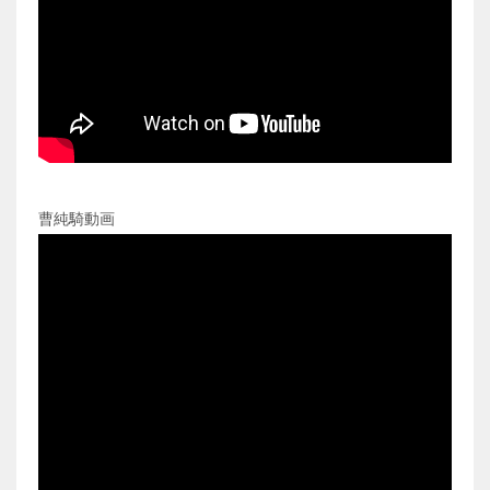
曹純騎動画