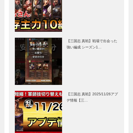
【三国志 真戦】戦場で出会った
強い編成 シーズン1…
【三国志 真戦】2025/11/26アプ
デ情報【三…