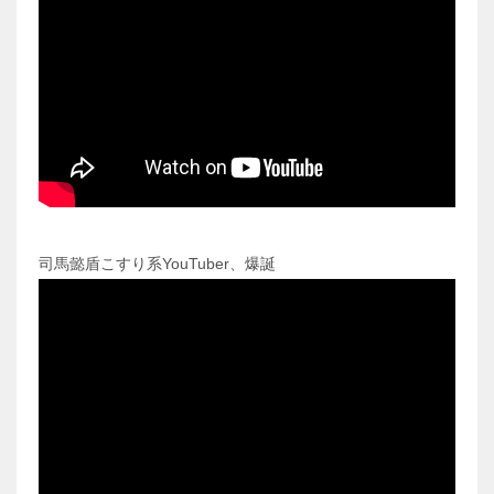
司馬懿盾こすり系YouTuber、爆誕