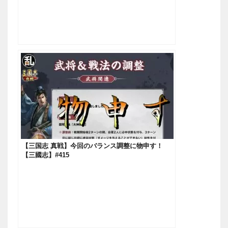
【三国志 真戦】今回のバランス調整に物申す！
【三國志】#415