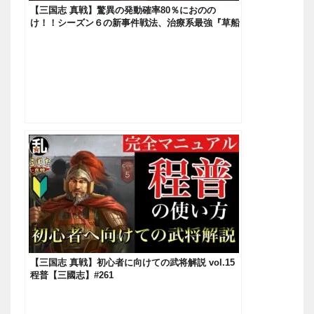
【三国志 真戦】驚異の発動確率80％におのの
け！！シーズン６の新事件戦法、治療系最強『草船
借箭（そうせんしゃくせん）』をゲットすべき理由
とは！？（ステマじゃないよ）【三國志】#157
【三国志 真戦】初心者に向けての武将解説 vol.15
程普【三國志】#261