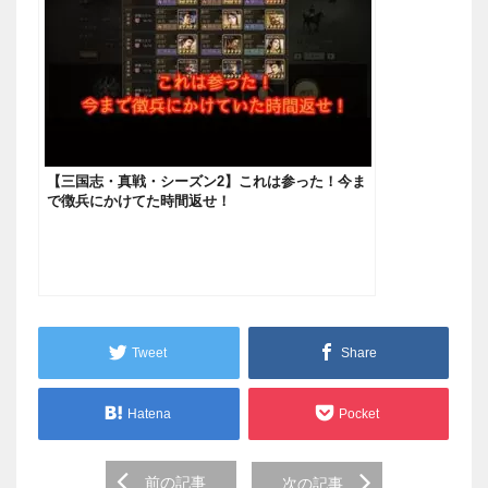
【三国志・真戦・シーズン2】これは参った！今ま
で徴兵にかけてた時間返せ！
Tweet
Share
Hatena
Pocket
Post
前の記事
次の記事